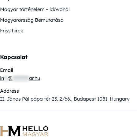
Magyar történelem – idővonal
Magyarország Bemutatása
Friss hírek
Kapcsolat
Email
in
**
@
*********
ar.hu
Address
II. János Pál pápa tér 23. 2/66., Budapest 1081, Hungary