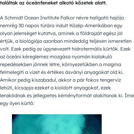
találtak az óceánfeneket alkotó kőzetek alatt.
A Schmidt Ocean Institute Falkor névre hallgató hajója
nemrég 30 napos túrára indult Közép-Amerikában egy
olyan jelenséget kutatva, aminek a földrajzát egész jól
értjük, a biológiája azonban mindeddig teljesen ismeretlen
volt. Ezek pedig az úgynevezett hidrotermális kürtők. Ezek
az óceáni kéreglemez mozgása nyomán kialakuló
repedésekben jönnek létre, környezetükben a magma
felmelegíti a vizet és értékes ásványi anyagokat old ki.
Amikor pedig kiszabadul, akkor a pár fokos tengervíz
lehűti, kicsapja ezeket a kioldott anyagokat, ezek
lerakódnak és jellegzetes kéményformát alakítanak ki. Íme
egy ilyen kürtő: