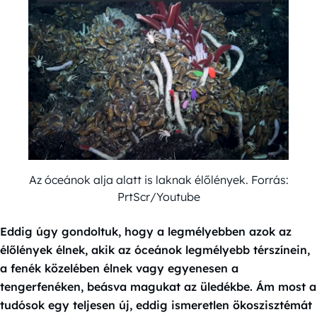
Az óceánok alja alatt is laknak élőlények. Forrás:
PrtScr/Youtube
Eddig úgy gondoltuk, hogy a legmélyebben azok az
élőlények élnek, akik az óceánok legmélyebb térszínein,
a fenék közelében élnek vagy egyenesen a
tengerfenéken, beásva magukat az üledékbe. Ám most a
tudósok egy teljesen új, eddig ismeretlen ökoszisztémát