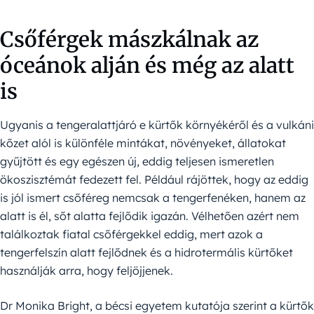
Csőférgek mászkálnak az
óceánok alján és még az alatt
is
Ugyanis a tengeralattjáró e kürtők környékéről és a vulkáni
kőzet alól is különféle mintákat, növényeket, állatokat
gyűjtött és egy egészen új, eddig teljesen ismeretlen
ökoszisztémát fedezett fel. Például rájöttek, hogy az eddig
is jól ismert csőféreg nemcsak a tengerfenéken, hanem az
alatt is él, sőt alatta fejlődik igazán. Vélhetően azért nem
találkoztak fiatal csőférgekkel eddig, mert azok a
tengerfelszín alatt fejlődnek és a hidrotermális kürtőket
használják arra, hogy feljöjjenek.
Dr Monika Bright, a bécsi egyetem kutatója szerint a kürtők