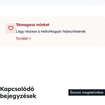
Támogass minket
Légy részese a HelloMagyar fejlesztésének
Tovább
Kapcsolódó
Összes megtekintése
bejegyzések