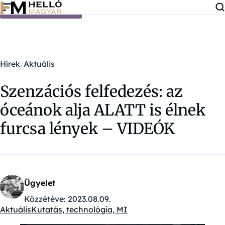
Ugrás a tartalomra
Hírek
Aktuális
Szenzációs felfedezés: az
óceánok alja ALATT is élnek
furcsa lények – VIDEÓK
Ügyelet
Közzétéve:
2023.08.09.
Aktuális
Kutatás, technológia, MI
Kategóriák: