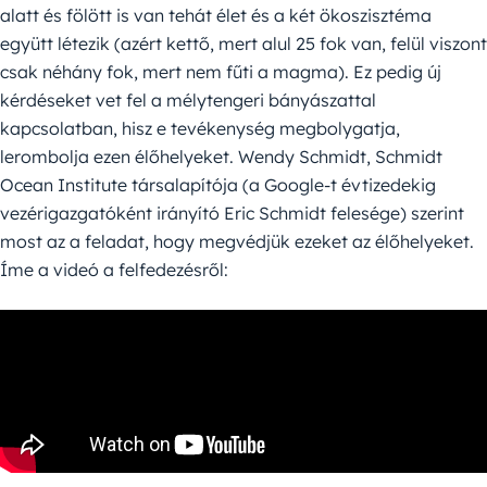
alatt és fölött is van tehát élet és a két ökoszisztéma
együtt létezik (azért kettő, mert alul 25 fok van, felül viszont
csak néhány fok, mert nem fűti a magma). Ez pedig új
kérdéseket vet fel a mélytengeri bányászattal
kapcsolatban, hisz e tevékenység megbolygatja,
lerombolja ezen élőhelyeket. Wendy Schmidt, Schmidt
Ocean Institute társalapítója (a Google-t évtizedekig
vezérigazgatóként irányító Eric Schmidt felesége) szerint
most az a feladat, hogy megvédjük ezeket az élőhelyeket.
Íme a videó a felfedezésről: