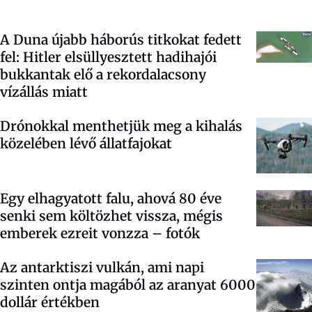
A Duna újabb háborús titkokat fedett
fel: Hitler elsüllyesztett hadihajói
bukkantak elő a rekordalacsony
vízállás miatt
Drónokkal menthetjük meg a kihalás
közelében lévő állatfajokat
Egy elhagyatott falu, ahová 80 éve
senki sem költözhet vissza, mégis
emberek ezreit vonzza – fotók
Az antarktiszi vulkán, ami napi
szinten ontja magából az aranyat 6000
dollár értékben