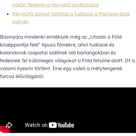
óceán fenekén a Harvard professzora
Rémisztő dolgot találtak a tudósok a Mariana-árok
mélyén
Bizonyára mindenki emlékszik még az „Utazás a Föld
középpontja felé” típusú filmekre, ahol tudósok és
kalandorok csapatai szállnak alá barlangokban és
fedeznek fel különleges világokat a Föld felszíne alatt. Itt is
valami ilyesmi történt. Íme egy videó a mélytengerek
furcsa élővilágáról: