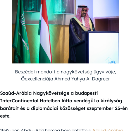
Beszédet mondott a nagykövetség ügyvivője,
Őexcellenciája Ahmed Yahya Al Dagreer
Szaúd-Arábia Nagykövetsége a budapesti
InterContinental Hotelben látta vendégül a királyság
barátait és a diplomáciai közösséget szeptember 25-én
este.
1932-ben Abdul-Azíz herceg bejelentette a
Szaúd-Arábia