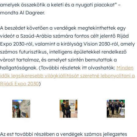
amelyek összekötik a keleti és a nyugati piacokat” –
mondta Al Dagreer.
A beszédet követően a vendégek megtekinthettek egy
videót a Szaúd-Arábia számára fontos célt jelentő Rijád
Expo 2030-ról, valamint a királyság Vision 2030-ról, amely
számos futurisztikus, intelligens épületekkel rendelkező
várost tartalmaz, és amelyet szintén bemutattak a
hallgatóságnak. (További részletek itt olvashatók:
Minden
idők legsikeresebb világkiállítását szeretné lebonyolítani a
Rijádi Expo 2030
)
Az est további részében a vendégek számos jellegzetes