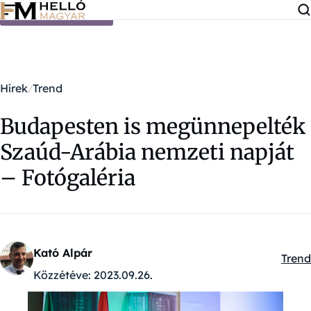
Ugrás a tartalomra
Hírek
Trend
Budapesten is megünnepelték
Szaúd-Arábia nemzeti napját
– Fotógaléria
Kató Alpár
Trend
Kateg
Közzétéve:
2023.09.26.