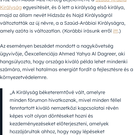
Királyság
egyesítését, és ő lett a királyság első királya,
majd az állam nevét Hidzsáz és Najd Királyságról
változtatták az új névre, a a Szaúd-Arábiai Királyságra,
amely azóta is változatlan. (Korábbi írásunk erről
itt
.)
Az eseményen beszédet mondott a nagykövetség
ügyvivője, Őexcellenciája Ahmed Yahya Al Dagreer, aki
hangsúlyozta, hogy országa kiváló példa lehet mindenki
számára, mivel hatalmas energiát fordít a fejlesztésre és a
környezetvédelemre.
„A Királyság béketeremtővé vált, amelyre
minden fórumon hivatkoznak, mivel minden féllel
fenntartott kiváló nemzetközi kapcsolatai révén
képes volt olyan döntéseket hozni és
kezdeményezéseket előterjeszteni, amelyek
hozzájárultak ahhoz, hogy nagy lépéseket