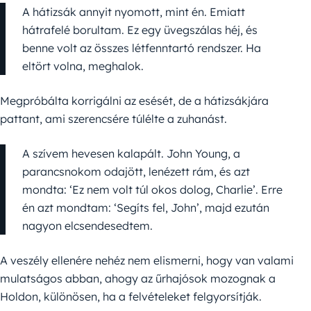
A hátizsák annyit nyomott, mint én. Emiatt
hátrafelé borultam. Ez egy üvegszálas héj, és
benne volt az összes létfenntartó rendszer. Ha
eltört volna, meghalok.
Megpróbálta korrigálni az esését, de a hátizsákjára
pattant, ami szerencsére túlélte a zuhanást.
A szívem hevesen kalapált. John Young, a
parancsnokom odajött, lenézett rám, és azt
mondta: ‘Ez nem volt túl okos dolog, Charlie’. Erre
én azt mondtam: ‘Segíts fel, John’, majd ezután
nagyon elcsendesedtem.
A veszély ellenére nehéz nem elismerni, hogy van valami
mulatságos abban, ahogy az űrhajósok mozognak a
Holdon, különösen, ha a felvételeket felgyorsítják.