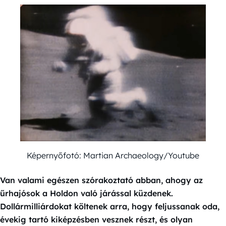
Képernyőfotó: Martian Archaeology/Youtube
Van valami egészen szórakoztató abban, ahogy az
űrhajósok a Holdon való járással küzdenek.
Dollármilliárdokat költenek arra, hogy feljussanak oda,
évekig tartó kiképzésben vesznek részt, és olyan