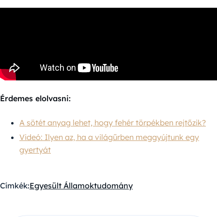
Érdemes elolvasni:
A sötét anyag lehet, hogy fehér törpékben rejtőzik?
Videó: Ilyen az, ha a világűrben meggyújtunk egy
gyertyát
Címkék:
Egyesült Államok
tudomány