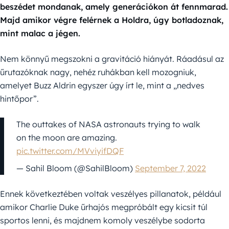
beszédet mondanak, amely generációkon át fennmarad.
Majd amikor végre felérnek a Holdra, úgy botladoznak,
mint malac a jégen.
Nem könnyű megszokni a gravitáció hiányát. Ráadásul az
űrutazóknak nagy, nehéz ruhákban kell mozogniuk,
amelyet Buzz Aldrin egyszer úgy írt le, mint a „nedves
hintőpor”.
The outtakes of NASA astronauts trying to walk
on the moon are amazing.
pic.twitter.com/MVviyifDQF
— Sahil Bloom (@SahilBloom)
September 7, 2022
Ennek következtében voltak veszélyes pillanatok, például
amikor Charlie Duke űrhajós megpróbált egy kicsit túl
sportos lenni, és majdnem komoly veszélybe sodorta