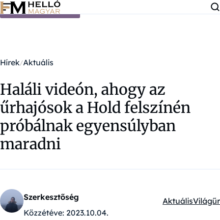
Ugrás a tartalomra
Hírek
Aktuális
Haláli videón, ahogy az
űrhajósok a Hold felszínén
próbálnak egyensúlyban
maradni
Szerkesztőség
Aktuális
Világűr
Kategóriák:
Közzétéve:
2023.10.04.