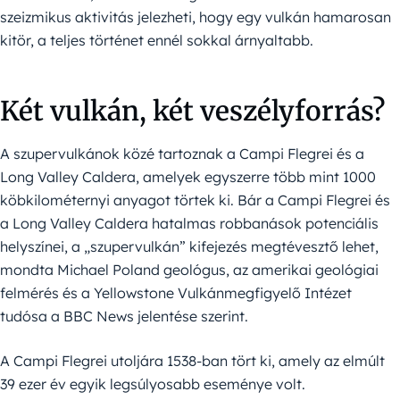
szeizmikus aktivitás jelezheti, hogy egy vulkán hamarosan
kitör, a teljes történet ennél sokkal árnyaltabb.
Két vulkán, két veszélyforrás?
A szupervulkánok közé tartoznak a Campi Flegrei és a
Long Valley Caldera, amelyek egyszerre több mint 1000
köbkilométernyi anyagot törtek ki. Bár a Campi Flegrei és
a Long Valley Caldera hatalmas robbanások potenciális
helyszínei, a „szupervulkán” kifejezés megtévesztő lehet,
mondta Michael Poland geológus, az amerikai geológiai
felmérés és a Yellowstone Vulkánmegfigyelő Intézet
tudósa a BBC News jelentése szerint.
A Campi Flegrei utoljára 1538-ban tört ki, amely az elmúlt
39 ezer év egyik legsúlyosabb eseménye volt.