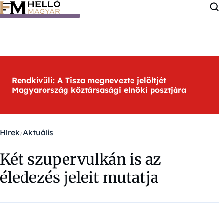
Ugrás a tartalomra
Rendkívüli: A Tisza megnevezte jelöltjét
Magyarország köztársasági elnöki posztjára
Hírek
Aktuális
Két szupervulkán is az
éledezés jeleit mutatja