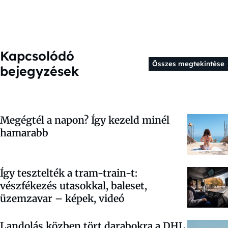
Kapcsolódó
Összes megtekintése
bejegyzések
Megégtél a napon? Így kezeld minél
hamarabb
Így tesztelték a tram-train-t:
vészfékezés utasokkal, baleset,
üzemzavar – képek, videó
Landolás közben tört darabokra a DHL