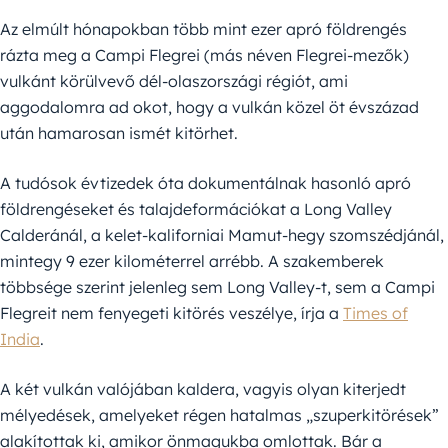
Az elmúlt hónapokban több mint ezer apró földrengés
rázta meg a Campi Flegrei (más néven Flegrei-mezők)
vulkánt körülvevő dél-olaszországi régiót, ami
aggodalomra ad okot, hogy a vulkán közel öt évszázad
után hamarosan ismét kitörhet.
A tudósok évtizedek óta dokumentálnak hasonló apró
földrengéseket és talajdeformációkat a Long Valley
Calderánál, a kelet-kaliforniai Mamut-hegy szomszédjánál,
mintegy 9 ezer kilométerrel arrébb. A szakemberek
többsége szerint jelenleg sem Long Valley-t, sem a Campi
Flegreit nem fenyegeti kitörés veszélye, írja a
Times of
India
.
A két vulkán valójában kaldera, vagyis olyan kiterjedt
mélyedések, amelyeket régen hatalmas „szuperkitörések”
alakítottak ki, amikor önmagukba omlottak. Bár a