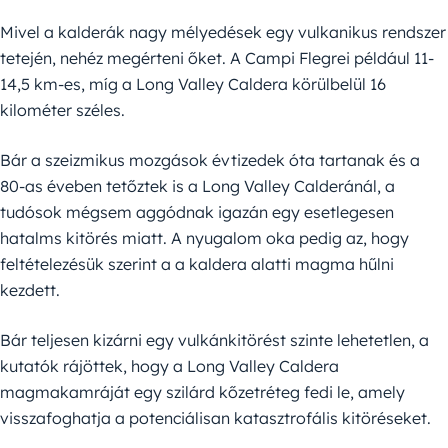
Mivel a kalderák nagy mélyedések egy vulkanikus rendszer
tetején, nehéz megérteni őket. A Campi Flegrei például 11-
14,5 km-es, míg a Long Valley Caldera körülbelül 16
kilométer széles.
Bár a szeizmikus mozgások évtizedek óta tartanak és a
80-as éveben tetőztek is a Long Valley Calderánál, a
tudósok mégsem aggódnak igazán egy esetlegesen
hatalms kitörés miatt. A nyugalom oka pedig az, hogy
feltételezésük szerint a a kaldera alatti magma hűlni
kezdett.
Bár teljesen kizárni egy vulkánkitörést szinte lehetetlen, a
kutatók rájöttek, hogy a Long Valley Caldera
magmakamráját egy szilárd kőzetréteg fedi le, amely
visszafoghatja a potenciálisan katasztrofális kitöréseket.