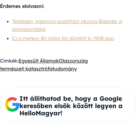
Érdemes elolvasni:
Térképen, mekkora pusztítást okozna Bidenék új
atombombája
Ez a meteor 80 millió fát döntött ki 1908-ban
Címkék:
Egyesült Államok
Olaszország
természeti katasztrófa
tudomány
Itt állíthatod be, hogy a Google
keresőben elsők között legyen a
HelloMagyar!