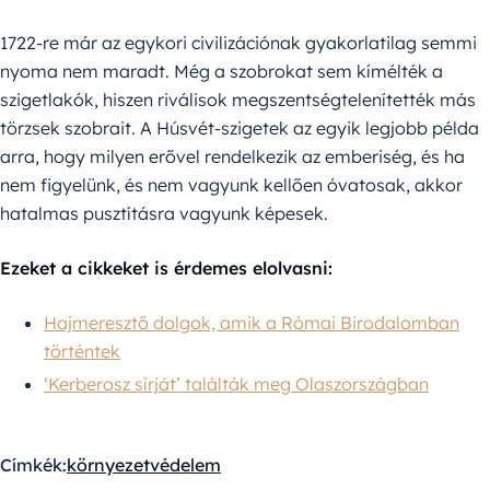
1722-re már az egykori civilizációnak gyakorlatilag semmi
nyoma nem maradt. Még a szobrokat sem kímélték a
szigetlakók, hiszen riválisok megszentségtelenítették más
törzsek szobrait. A Húsvét-szigetek az egyik legjobb példa
arra, hogy milyen erővel rendelkezik az emberiség, és ha
nem figyelünk, és nem vagyunk kellően óvatosak, akkor
hatalmas pusztításra vagyunk képesek.
Ezeket a cikkeket is érdemes elolvasni:
Hajmeresztő dolgok, amik a Római Birodalomban
történtek
‘Kerberosz sírját’ találták meg Olaszországban
Címkék:
környezetvédelem