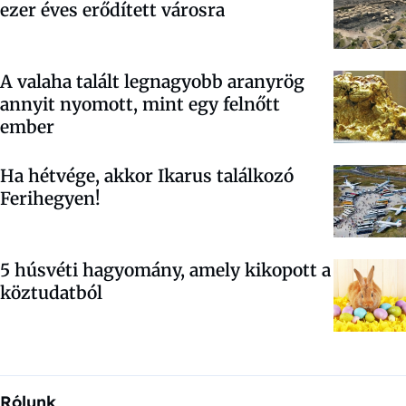
ezer éves erődített városra
A valaha talált legnagyobb aranyrög
annyit nyomott, mint egy felnőtt
ember
Ha hétvége, akkor Ikarus találkozó
Ferihegyen!
5 húsvéti hagyomány, amely kikopott a
köztudatból
Rólunk