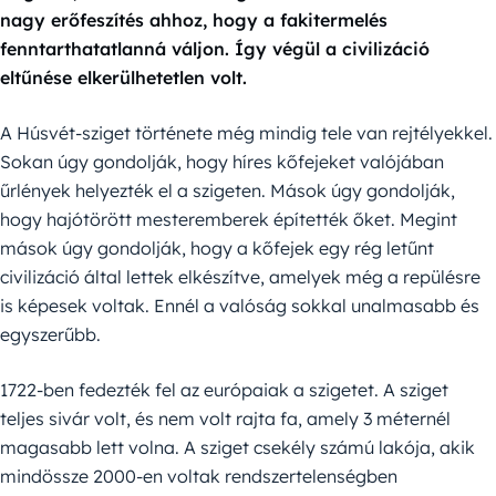
nagy erőfeszítés ahhoz, hogy a fakitermelés
fenntarthatatlanná váljon. Így végül a civilizáció
eltűnése elkerülhetetlen volt.
A Húsvét-sziget története még mindig tele van rejtélyekkel.
Sokan úgy gondolják, hogy híres kőfejeket valójában
űrlények helyezték el a szigeten. Mások úgy gondolják,
hogy hajótörött mesteremberek építették őket. Megint
mások úgy gondolják, hogy a kőfejek egy rég letűnt
civilizáció által lettek elkészítve, amelyek még a repülésre
is képesek voltak. Ennél a valóság sokkal unalmasabb és
egyszerűbb.
1722-ben fedezték fel az európaiak a szigetet. A sziget
teljes sivár volt, és nem volt rajta fa, amely 3 méternél
magasabb lett volna. A sziget csekély számú lakója, akik
mindössze 2000-en voltak rendszertelenségben