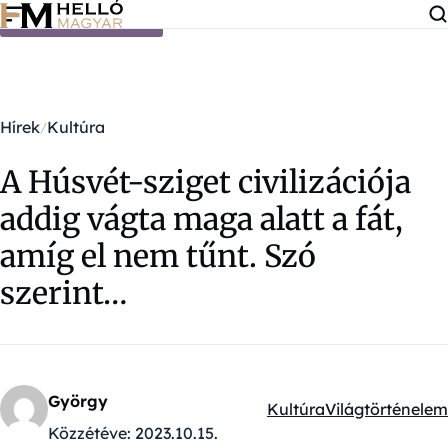
Ugrás a tartalomra
Hírek
Kultúra
A Húsvét-sziget civilizációja
addig vágta maga alatt a fát,
amíg el nem tűnt. Szó
szerint…
György
Kultúra
Világtörténelem
Kategóriák:
Közzétéve:
2023.10.15.