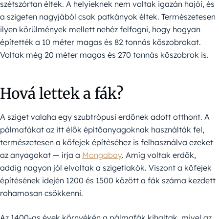
szétszórtan éltek. A helyieknek nem voltak igazán hajói, és
a szigeten nagyjából csak patkányok éltek. Természetesen
ilyen körülmények mellett nehéz felfogni, hogy hogyan
építették a 10 méter magas és 82 tonnás kőszobrokat.
Voltak még 20 méter magas és 270 tonnás kőszobrok is.
Hová lettek a fák?
A sziget valaha egy szubtrópusi erdőnek adott otthont. A
pálmafákat az itt élők építőanyagoknak használták fel,
természetesen a kőfejek építéséhez is felhasználva ezeket
az anyagokat — írja a
Mongabay
. Amíg voltak erdők,
addig nagyon jól elvoltak a szigetlakók. Viszont a kőfejek
építésének idején 1200 és 1500 között a fák száma kezdett
rohamosan csökkenni.
Az 1400-as évek környékén a pálmafák kihaltak, mivel az