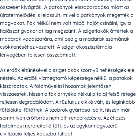
összeset kivágták. A patkányok elszaporodása miatt az
újratermelődés is lelassult, mivel a patkányok megették a
magvakat. Fák nélkül nem volt miből hajót csinálni, így a
halászat gyakorlatilag megszűnt. A szigetlakók áttértek a
madarak vadászatára, ami pedig a madarak számának
csökkenéséhez vezetett. A sziget ökoszisztémája
lényegében teljesen összeomlott.
Az erdők eltűnésével a szigetlakók szörnyű nehézségek elé
néztek. Az erdők vízmegtartó képessége nélkül a patakok
kiszáradtak. A földművelési hozamok jelentősen
visszaestek, hiszen a fák árnyéka nélkül a talaj felső rétege
teljesen degradálódott. A tűz luxus cikké vált, és leginkább
fűfélékkel fűtöttek. A szobrok gyártása leállt, hiszen már
semmilyen erőforrás nem állt rendelkezésre. Az éhezés
hatalmas méreteket öltött, és az egykor nagyszerű
civilizáció teljes káoszba fulladt.