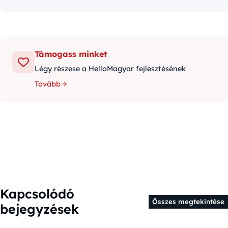
Támogass minket
Légy részese a HelloMagyar fejlesztésének
Tovább
Kapcsolódó
Összes megtekintése
bejegyzések