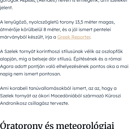
görögök Αέριδες (Aerides) néven is emlegetik, ami szeleket
jelent.
A lenyűgöző, nyolcszögletű torony 13,5 méter magas,
átmérője körülbelül 8 méter, és a jól ismert pentelei
márványból készült, írja a
Greek Reporter
.
A Szelek tornyát korinthoszi stílusúnak vélik az oszlopfők
alapján, míg a belseje dór stílusú. Építésének és a római
Agora adott pontján való elhelyezésének pontos oka a mai
napig nem ismert pontosan.
Ami korabeli tanúvallomásokból ismert, az az, hogy a
Szelek tornyát az ókori Macedóniából származó Küroszi
Andronikosz csillagász tervezte.
Óratorony és meteorológiai