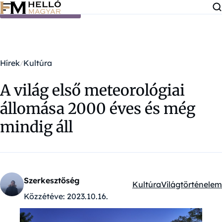
Ugrás a tartalomra
Hírek
Kultúra
A világ első meteorológiai
állomása 2000 éves és még
mindig áll
Szerkesztőség
Kultúra
Világtörténelem
Kategóriák:
Közzétéve:
2023.10.16.