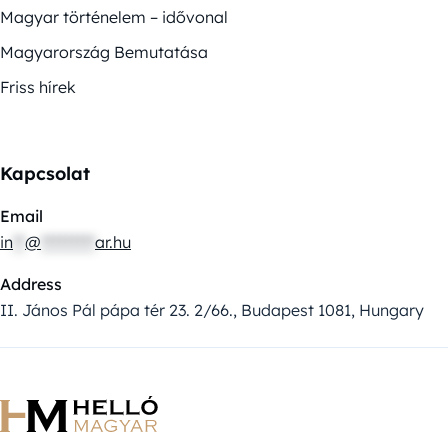
Magyar történelem – idővonal
Magyarország Bemutatása
Friss hírek
Kapcsolat
Email
in
**
@
*********
ar.hu
Address
II. János Pál pápa tér 23. 2/66., Budapest 1081, Hungary