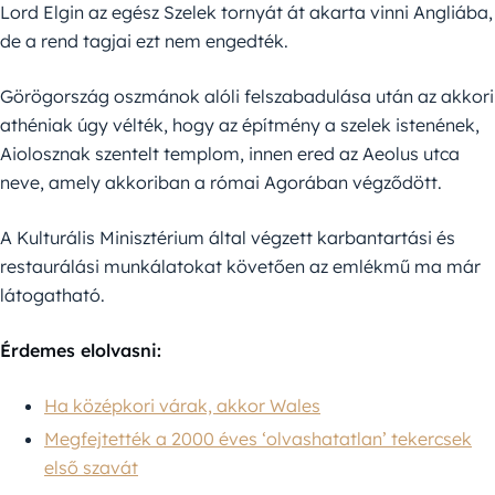
Lord Elgin az egész Szelek tornyát át akarta vinni Angliába,
de a rend tagjai ezt nem engedték.
Görögország oszmánok alóli felszabadulása után az akkori
athéniak úgy vélték, hogy az építmény a szelek istenének,
Aiolosznak szentelt templom, innen ered az Aeolus utca
neve, amely akkoriban a római Agorában végződött.
A Kulturális Minisztérium által végzett karbantartási és
restaurálási munkálatokat követően az emlékmű ma már
látogatható.
Érdemes elolvasni:
Ha középkori várak, akkor Wales
Megfejtették a 2000 éves ‘olvashatatlan’ tekercsek
első szavát