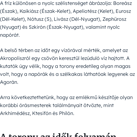
A fríz különösen a nyolc szélistenséget ábrázolja: Boreász
(Észak), Kaikiász (Észak-Kelet), Apeliotész (Kelet), Eurosz
(Dél-Kelet), Nótusz (S), Livász (Dél-Nyugat), Zephürosz
(Nyugat) és Szkirón (Észak-Nyugat), valamint nyolc
napórát.
A belső térben az időt egy vízórával mérték, amelyet az
Akropoliszról egy csövön keresztül lezúduló víz hajtott. A
kutatók úgy vélik, hogy a torony eredetileg olyan magas
volt, hogy a napórák és a szélkakas láthatóak legyenek az
Agorán.
Arra következtethetünk, hogy az emlékmű készítője olyan
korábbi órásmesterek találmányait ötvözte, mint
Arkhimédész, Ktesifón és Philón.