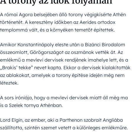
A torony az idők folyamán
A római Agora belsejében álló torony végigkísérte Athén
történetét. A keresztény időkben az Aerides ortodox
templommá vált, és a környéken temetőt építettek.
Amikor Konstantinápoly eleste után a Bizánci Birodalom
összeomlott, Görögországot az oszmánok vették át. Az
emlékmű a mevlevi dervisek rendjének imahelye lett, és a
„Brakis’ tekke” nevet kapta. Ekkor a dervisek kialakították
az ablakokat, amelyek a torony építése idején még nem
léteztek.
A sors iróniája, hogy a mevlevi dervisek miatt áll még ma
is a Szelek tornya Athénban.
Lord Elgin, az ember, aki a Parthenon szobrait Angliába
szállította, szintén szemet vetett a különleges emlékműre.