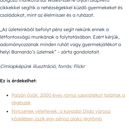
dolgozó munkatársai Wales-szerte olyan alapvető
cikkekkel segítik a nehézségekkel küzdő gyermekeket és
családokat, mint az élelmiszer és a ruházat.
„Az üzleteinkből befolyt pénz segít nekünk ennek a
létfontosságú munkának a folytatásában. Ezért kérjük,
adományozzanak minden ruhát vagy gyermekjátékot a
helyi Barnardo’s üzletnek” – zárta gondolatait.
Címlapképünk illusztráció, forrás: Flickr
Ez is érdekelhet:
Pajzán ősök: 2000 éves római szexjátékot találtak a
régészek
Nincsenek véletlenek: a kanadai Dildo városa
közelében úszik egy pénisz alakú jégtömb