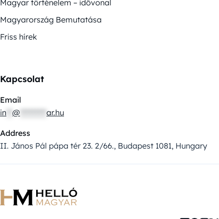
Magyar történelem – idővonal
Magyarország Bemutatása
Friss hírek
Kapcsolat
Email
in
**
@
*********
ar.hu
Address
II. János Pál pápa tér 23. 2/66., Budapest 1081, Hungary