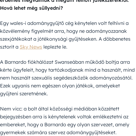
érdemes megválniuk a megunt felnőtt játékszereiktől.
Hová lehet még süllyedni?
Egy wales-i adománygyűjtő cég kénytelen volt felhívni a
közvélemény figyelmét arra, hogy ne adományozzanak
szexjátékokat a jótékonysági gyűjtéseken. A döbbenetes
sztorit a
Sky News
leplezte le.
A Barnardo fiókhálózat Swanseában működő boltja arra
kérte ügyfeleit, hogy tartózkodjanak mind a használt, mind
nem használt szexuális segédeszközök adományozásától.
Ezek ugyanis nem egészen olyan játékok, amelyeket
gyűjteni szeretnének.
Nem vicc: a bolt által közösségi médiában közzétett
bejegyzésben arra is kénytelenek voltak emlékeztetni az
embereket, hogy a Barnardo egy olyan szervezet, amely
gyermekek számára szervez adománygyűjtéseket.