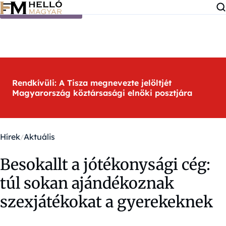
Ugrás a tartalomra
Rendkívüli: A Tisza megnevezte jelöltjét
Magyarország köztársasági elnöki posztjára
Hírek
Aktuális
Besokallt a jótékonysági cég:
túl sokan ajándékoznak
szexjátékokat a gyerekeknek