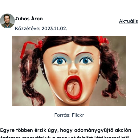
Juhos Áron
Aktuális
Kategór
Közzétéve:
2023.11.02.
Forrás: Flickr
Egyre többen érzik úgy, hogy adománygyűjtő akción