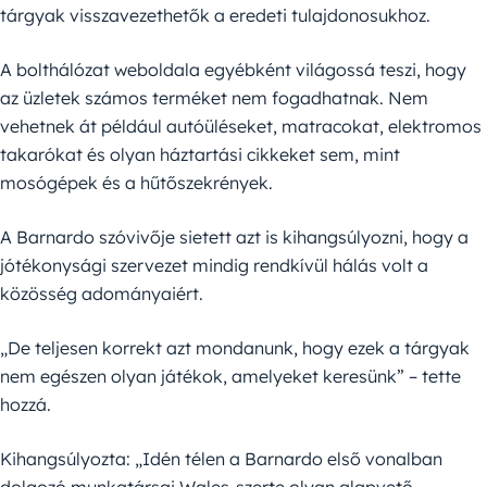
tárgyak visszavezethetők a eredeti tulajdonosukhoz.
A bolthálózat weboldala egyébként világossá teszi, hogy
az üzletek számos terméket nem fogadhatnak. Nem
vehetnek át például autóüléseket, matracokat, elektromos
takarókat és olyan háztartási cikkeket sem, mint
mosógépek és a hűtőszekrények.
A Barnardo szóvivője sietett azt is kihangsúlyozni, hogy a
jótékonysági szervezet mindig rendkívül hálás volt a
közösség adományaiért.
„De teljesen korrekt azt mondanunk, hogy ezek a tárgyak
nem egészen olyan játékok, amelyeket keresünk” – tette
hozzá.
Kihangsúlyozta: „Idén télen a Barnardo első vonalban