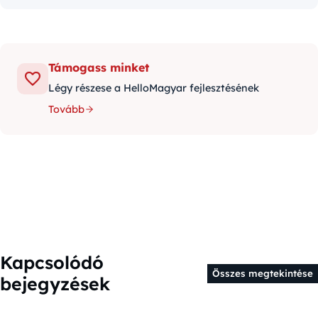
Támogass minket
Légy részese a HelloMagyar fejlesztésének
Tovább
Kapcsolódó
Összes megtekintése
bejegyzések