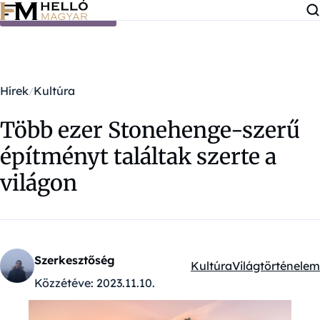
Ugrás a tartalomra
Hírek
Kultúra
Több ezer Stonehenge-szerű
építményt találtak szerte a
világon
Szerkesztőség
Kultúra
Világtörténelem
Kategóriák:
Közzétéve:
2023.11.10.