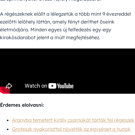
A régészeknek elállt a lélegzetük a több mint 9 évezreddel
ezelőtti lelőhely láttán, amely fényt deríthet őseink
életmódjára. Minden egyes új felfedezés egy-egy
kirakósdarabot jelent a múlt megfejtéséhez.
Érdemes elolvasni:
Aranyba temetett király csarnokát tárták fel régészek
Groteszk gyakorlattal növelték az egységet a hunok