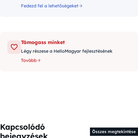
Fedezd fel a lehetőségeket
Támogass minket
Légy részese a HelloMagyar fejlesztésének
Tovább
Kapcsolódó
Összes megtekintése
bejegyzések