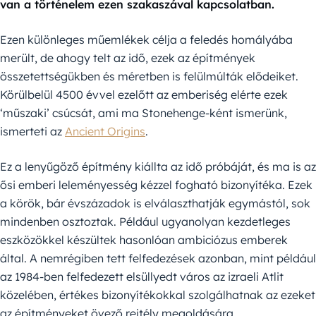
van a történelem ezen szakaszával kapcsolatban.
Ezen különleges műemlékek célja a feledés homályába
merült, de ahogy telt az idő, ezek az építmények
összetettségükben és méretben is felülmúlták elődeiket.
Körülbelül 4500 évvel ezelőtt az emberiség elérte ezek
‘műszaki’ csúcsát, ami ma Stonehenge-ként ismerünk,
ismerteti az
Ancient Origins
.
Ez a lenyűgöző építmény kiállta az idő próbáját, és ma is az
ősi emberi leleményesség kézzel fogható bizonyítéka. Ezek
a körök, bár évszázadok is elválaszthatják egymástól, sok
mindenben osztoztak. Például ugyanolyan kezdetleges
eszközökkel készültek hasonlóan ambiciózus emberek
által. A nemrégiben tett felfedezések azonban, mint például
az 1984-ben felfedezett elsüllyedt város az izraeli Atlit
közelében, értékes bizonyítékokkal szolgálhatnak az ezeket
az építményeket övező rejtély megoldására.