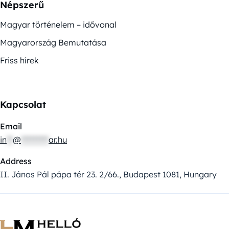
Népszerű
Magyar történelem – idővonal
Magyarország Bemutatása
Friss hírek
Kapcsolat
Email
in
**
@
*********
ar.hu
Address
II. János Pál pápa tér 23. 2/66., Budapest 1081, Hungary