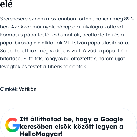
elé
Szerencsére ez nem mostanában történt, hanem még 897-
ben. Az akkor már nyolc hónapja a túlvilágra költözött
Formosus pápa testét exhumálták, beöltöztették és a
pápai bíróság elé állították VI. István pápa utasítására.
Sőt, a halottnak még védője is volt. A vád: a pápai trón
bitorlása. Elítélték, rongyokba öltöztették, három ujját
levágták és testét a Tiberisbe dobták.
Címkék:
Vatikán
Itt állíthatod be, hogy a Google
keresőben elsők között legyen a
HelloMagyar!