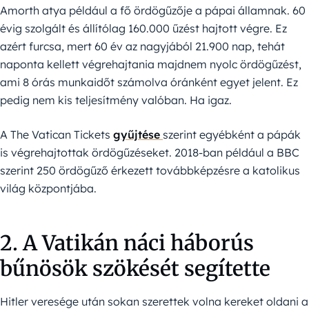
Amorth atya például a fő ördögűzője a pápai államnak. 60
évig szolgált és állítólag 160.000 űzést hajtott végre. Ez
azért furcsa, mert 60 év az nagyjából 21.900 nap, tehát
naponta kellett végrehajtania majdnem nyolc ördögűzést,
ami 8 órás munkaidőt számolva óránként egyet jelent. Ez
pedig nem kis teljesítmény valóban. Ha igaz.
A The Vatican Tickets
gyűjtése
szerint egyébként a pápák
is végrehajtottak ördögűzéseket. 2018-ban például a BBC
szerint 250 ördögűző érkezett továbbképzésre a katolikus
világ központjába.
2. A Vatikán náci háborús
bűnösök szökését segítette
Hitler veresége után sokan szerettek volna kereket oldani a