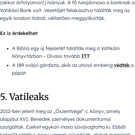
(akkor árfolyamon!) hiányuk. A fő tulajdonosa a banknak a
Vatikáni Bank volt. Vezetőjét felakasztva találták meg az
egyik londoni hídnál, vélhetően meggyilkolták.
Ez is érdekelhet:
A Biblia egy új fejezetét találták meg a Vatikáni
Könyvtárban – Olvass tovább
ITT
A 189 svájci gárdista, akik az utolsó emberig
védték
a
pápát
5. Vatileaks
2012-ben jelent meg az „Őszentsége” c. könyv, amely
alapjául XVI. Benedek személyes dokumentumai
szolgáltak. Ezeket egykori inasa szivárogtatta ki. Ebből
kiderült például, hogy vannak püspökök, akiket zsarolnak