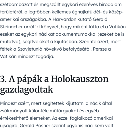
szétbombázott és megszállt egykori ezeréves birodalom
területéről, a legtöbben kellemes éghajlatú dél- és közép-
amerikai országokba. A Harvardon kutató Gerald
Steinacher arról írt könyvet, hogy miként látta el a Vatikán
ezeket az egykori nácikat dokumentumokkal (ezeket be is
mutatva), segítve őket a kijutásban. Szerinte azért, mert
féltek a Szovjetunió növekvő befolyásától. Persze a
Vatikán mindezt tagadja.
3. A pápák a Holokauszton
gazdagodtak
Mindezt azért, mert segítettek kijuttatni a nácik által
zsákmányolt különféle műtárgyakat és egyéb
értékesíthető elemeket. Az ezzel foglalkozó amerikai
újságíró, Gerald Posner szerint ugyanis náci kém volt