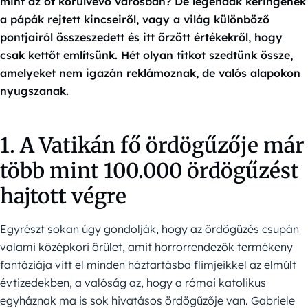
mint az őt körülvevő városban? De legendák keringenek
a pápák rejtett kincseiről, vagy a világ különböző
pontjairól összeszedett és itt őrzött értékekről, hogy
csak kettőt említsünk. Hét olyan titkot szedtünk össze,
amelyeket nem igazán reklámoznak, de valós alapokon
nyugszanak.
1. A Vatikán fő ördögűzője már
több mint 100.000 ördögűzést
hajtott végre
Egyrészt sokan úgy gondolják, hogy az ördögűzés csupán
valami középkori őrület, amit horrorrendezők termékeny
fantáziája vitt el minden háztartásba flimjeikkel az elmúlt
évtizedekben, a valóság az, hogy a római katolikus
egyháznak ma is sok hivatásos ördögűzője van. Gabriele