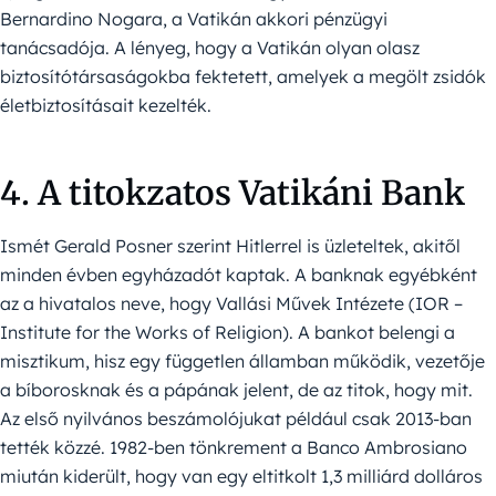
Bernardino Nogara, a Vatikán akkori pénzügyi
tanácsadója. A lényeg, hogy a Vatikán olyan olasz
biztosítótársaságokba fektetett, amelyek a megölt zsidók
életbiztosításait kezelték.
4. A titokzatos Vatikáni Bank
Ismét Gerald Posner szerint Hitlerrel is üzleteltek, akitől
minden évben egyházadót kaptak. A banknak egyébként
az a hivatalos neve, hogy Vallási Művek Intézete (IOR –
Institute for the Works of Religion). A bankot belengi a
misztikum, hisz egy független államban működik, vezetője
a bíborosknak és a pápának jelent, de az titok, hogy mit.
Az első nyilvános beszámolójukat például csak 2013-ban
tették közzé. 1982-ben tönkrement a Banco Ambrosiano
miután kiderült, hogy van egy eltitkolt 1,3 milliárd dolláros