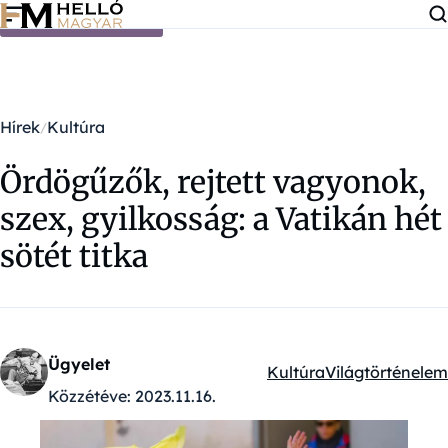
Ugrás a tartalomra
Hírek
Kultúra
Ördögűzők, rejtett vagyonok,
szex, gyilkosság: a Vatikán hét
sötét titka
Ügyelet
Kultúra
Világtörténelem
Kategóriák:
Közzétéve:
2023.11.16.