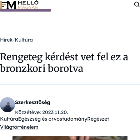
Ugrás a tartalomra
Hírek
Kultúra
Rengeteg kérdést vet fel ez a
bronzkori borotva
Szerkesztőség
Közzétéve:
2023.11.20.
Kultúra
Egészség és orvostudomány
Régészet
Kategóriák:
Világtörténelem