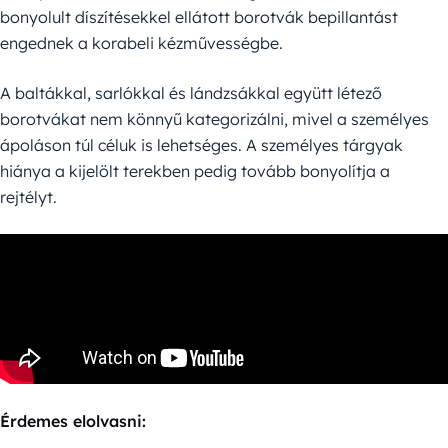
bonyolult díszítésekkel ellátott borotvák bepillantást
engednek a korabeli kézművességbe.
A baltákkal, sarlókkal és lándzsákkal együtt létező
borotvákat nem könnyű kategorizálni, mivel a személyes
ápoláson túl céluk is lehetséges. A személyes tárgyak
hiánya a kijelölt terekben pedig tovább bonyolítja a
rejtélyt.
Érdemes elolvasni: