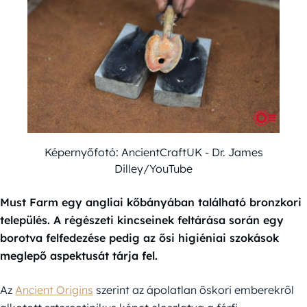
Képernyőfotó: AncientCraftUK - Dr. James
Dilley/YouTube
Must Farm egy angliai kőbányában található bronzkori
település. A régészeti kincseinek feltárása során egy
borotva felfedezése pedig az ősi higiéniai szokások
meglepő aspektusát tárja fel.
Az
Ancient Origins
szerint az ápolatlan őskori emberekről