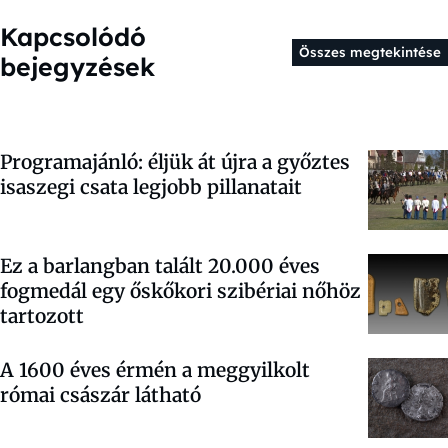
Kapcsolódó
Összes megtekintése
bejegyzések
Programajánló: éljük át újra a győztes
isaszegi csata legjobb pillanatait
Ez a barlangban talált 20.000 éves
fogmedál egy őskőkori szibériai nőhöz
tartozott
A 1600 éves érmén a meggyilkolt
római császár látható