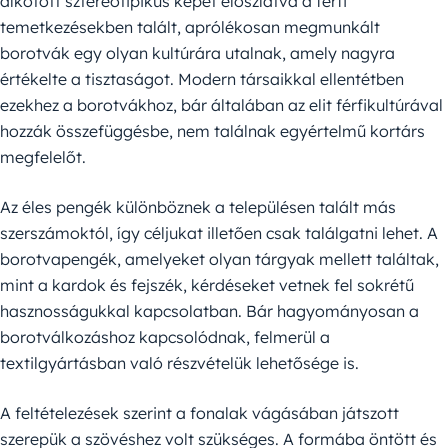
alkotott sztereotipikus képet eloszlatva a férfi
temetkezésekben talált, aprólékosan megmunkált
borotvák egy olyan kultúrára utalnak, amely nagyra
értékelte a tisztaságot. Modern társaikkal ellentétben
ezekhez a borotvákhoz, bár általában az elit férfikultúrával
hozzák összefüggésbe, nem találnak egyértelmű kortárs
megfelelőt.
Az éles pengék különböznek a településen talált más
szerszámoktól, így céljukat illetően csak találgatni lehet. A
borotvapengék, amelyeket olyan tárgyak mellett találtak,
mint a kardok és fejszék, kérdéseket vetnek fel sokrétű
hasznosságukkal kapcsolatban. Bár hagyományosan a
borotválkozáshoz kapcsolódnak, felmerül a
textilgyártásban való részvételük lehetősége is.
A feltételezések szerint a fonalak vágásában játszott
szerepük a szövéshez volt szükséges. A formába öntött és