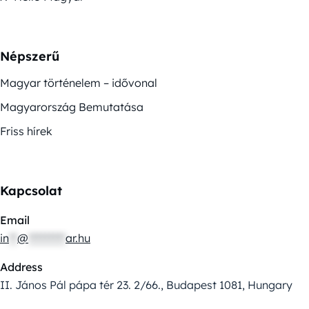
Népszerű
Magyar történelem – idővonal
Magyarország Bemutatása
Friss hírek
Kapcsolat
Email
in
**
@
*********
ar.hu
Address
II. János Pál pápa tér 23. 2/66., Budapest 1081, Hungary