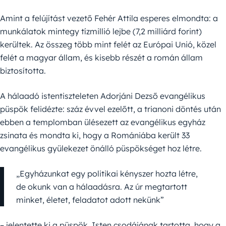
Amint a felújítást vezető Fehér Attila esperes elmondta: a
munkálatok mintegy tízmillió lejbe (7,2 milliárd forint)
kerültek. Az összeg több mint felét az Európai Unió, közel
felét a magyar állam, és kisebb részét a román állam
biztosította.
A hálaadó istentiszteleten Adorjáni Dezső evangélikus
püspök felidézte: száz évvel ezelőtt, a trianoni döntés után
ebben a templomban ülésezett az evangélikus egyház
zsinata és mondta ki, hogy a Romániába került 33
evangélikus gyülekezet önálló püspökséget hoz létre.
„Egyházunkat egy politikai kényszer hozta létre,
de okunk van a hálaadásra. Az úr megtartott
minket, életet, feladatot adott nekünk”
– jelentette ki a püspök. Isten csodájának tartotta, hogy a