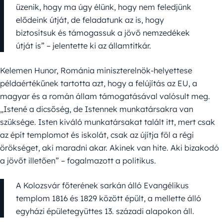
üzenik, hogy ma úgy élünk, hogy nem feledjünk
elődeink útját, de feladatunk az is, hogy
biztosítsuk és támogassuk a jövő nemzedékek
útját is” – jelentette ki az államtitkár.
Kelemen Hunor, Románia miniszterelnök-helyettese
példaértékűnek tartotta azt, hogy a felújítás az EU, a
magyar és a román állam támogatásával valósult meg.
„Istené a dicsőség, de Istennek munkatársakra van
szüksége. Isten kiváló munkatársakat talált itt, mert csak
az épít templomot és iskolát, csak az újítja föl a régi
örökséget, aki maradni akar. Akinek van hite. Aki bizakodó
a jövőt illetően” – fogalmazott a politikus.
A Kolozsvár főterének sarkán álló Evangélikus
templom 1816 és 1829 között épült, a mellette álló
egyházi épületegyüttes 13. századi alapokon áll.