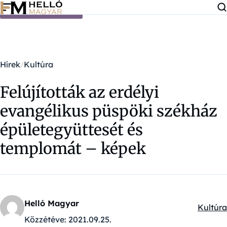
Ugrás a tartalomra
Hírek
Kultúra
Felújították az erdélyi
evangélikus püspöki székház
épületegyüttesét és
templomát – képek
Helló Magyar
Kultúra
Kategór
Közzétéve:
2021.09.25.