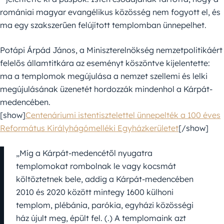
romániai magyar evangélikus közösség nem fogyott el, és
ma egy szakszerűen felújított templomban ünnepelhet.
Potápi Árpád János, a Miniszterelnökség nemzetpolitikáért
felelős államtitkára az eseményt köszöntve kijelentette:
ma a templomok megújulása a nemzet szellemi és lelki
megújulásának üzenetét hordozzák mindenhol a Kárpát-
medencében.
[show]
Centenáriumi istentisztelettel ünnepelték a 100 éves
Református Királyhágómelléki Egyházkerületet
[/show]
„Míg a Kárpát-medencétől nyugatra
templomokat rombolnak le vagy kocsmát
költöztetnek bele, addig a Kárpát-medencében
2010 és 2020 között mintegy 1600 külhoni
templom, plébánia, parókia, egyházi közösségi
ház újult meg, épült fel. (.) A templomaink azt