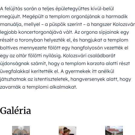
A felújítás során a teljes épületegyüttes kívül-belül
megújult. Megépült a templom orgonájának a harmadik
manuálja, mellyel – a püspök szerint – a hangszer Kolozsvár
legjobb koncertorgonájává vált. Az orgona sípjainak egy
részét a toronyban helyezték el, és hangjukat a templom
boltíves mennyezete fölött egy hangfolyosón vezették el
egy az oltár fölötti nyílásig. Kolozsvári családbarát
újdonságnak számít, hogy a templom karzata alatti részt
üvegfalakkal kerítették el. A gyermekek itt anélkül
játszhatnak az istentiszteletek, hangversenyek alatt, hogy
zavarnák a templomi alkalmakat.
Galéria