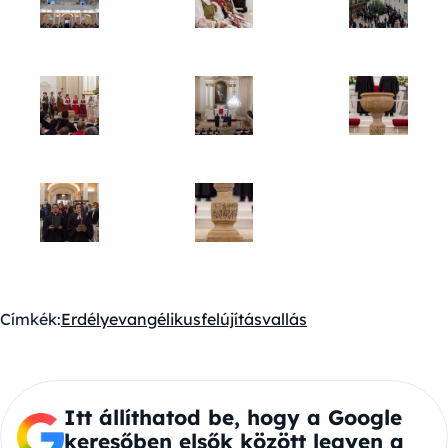
Címkék:
Erdély
evangélikus
felújítás
vallás
Itt állíthatod be, hogy a Google
keresőben elsők között legyen a