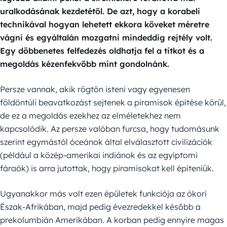
uralkodásának kezdetétől. De azt, hogy a korabeli
technikával hogyan lehetett ekkora köveket méretre
vágni és egyáltalán mozgatni mindeddig rejtély volt.
Egy döbbenetes felfedezés oldhatja fel a titkot és a
megoldás kézenfekvőbb mint gondolnánk.
Persze vannak, akik rögtön isteni vagy egyenesen
földöntúli beavatkozást sejtenek a piramisok építése körül,
de ez a megoldás ezekhez az elméletekhez nem
kapcsolódik. Az persze valóban furcsa, hogy tudomásunk
szerint egymástól óceánok által elválasztott civilizációk
(például a közép-amerikai indiánok és az egyiptomi
fáraók) is arra jutottak, hogy piramisokat kell építeniük.
Ugyanakkor más volt ezen épületek funkciója az ókori
Észak-Afrikában, majd pedig évezredekkel később a
prekolumbián Amerikában. A korban pedig ennyire magas