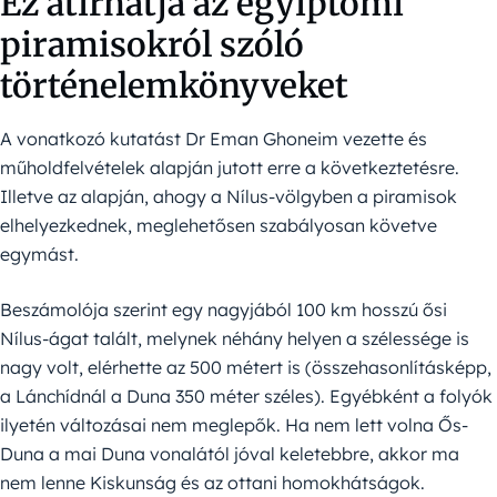
Ez átírhatja az egyiptomi
piramisokról szóló
történelemkönyveket
A vonatkozó kutatást Dr Eman Ghoneim vezette és
műholdfelvételek alapján jutott erre a következtetésre.
Illetve az alapján, ahogy a Nílus-völgyben a piramisok
elhelyezkednek, meglehetősen szabályosan követve
egymást.
Beszámolója szerint egy nagyjából 100 km hosszú ősi
Nílus-ágat talált, melynek néhány helyen a szélessége is
nagy volt, elérhette az 500 métert is (összehasonlításképp,
a Lánchídnál a Duna 350 méter széles). Egyébként a folyók
ilyetén változásai nem meglepők. Ha nem lett volna Ős-
Duna a mai Duna vonalától jóval keletebbre, akkor ma
nem lenne Kiskunság és az ottani homokhátságok.