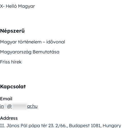
X- Helló Magyar
Népszerű
Magyar történelem – idővonal
Magyarország Bemutatása
Friss hírek
Kapcsolat
Email
in
**
@
*********
ar.hu
Address
II. János Pál pápa tér 23. 2/66., Budapest 1081, Hungary