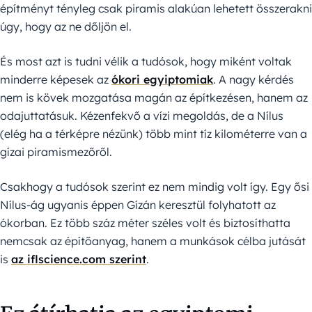
építményt tényleg csak piramis alakúan lehetett összerakni
úgy, hogy az ne dőljön el.
És most azt is tudni vélik a tudósok, hogy miként voltak
minderre képesek az
ókori egyiptomiak
. A nagy kérdés
nem is kövek mozgatása magán az építkezésen, hanem az
odajuttatásuk. Kézenfekvő a vízi megoldás, de a Nílus
(elég ha a térképre nézünk) több mint tíz kilométerre van a
gízai piramismezőről.
Csakhogy a tudósok szerint ez nem mindig volt így. Egy ősi
Nílus-ág ugyanis éppen Gízán keresztül folyhatott az
ókorban. Ez több száz méter széles volt és biztosíthatta
nemcsak az építőanyag, hanem a munkások célba jutását
is
az iflscience.com szerint
.