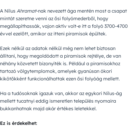
A Nílus
Ahramat
-nak nevezett ága mentén most a csapat
mintát szeretne venni az ősi folyómederből, hogy
megállapíthassák, vajon aktív volt-e itt a folyó 3700-4700
évvel ezelőtt, amikor az itteni piramisok épültek.
Ezek nélkül az adatok nélkül még nem lehet biztosan
állítani, hogy megoldódott a piramisok rejtélye, de van
néhány közvetett bizonyíték is. Például a piramisokhoz
tartozó völgytemplomok, amelyek gyanúsan ókori
kikötőkként funkcionálhattak ezen ősi folyóág mellett.
Ha a tudósoknak igazuk van, akkor az egykori Nílus-ág
mellett tucatnyi eddig ismeretlen település nyomaira
bukkanhatnak majd akár értékes leletekkel.
Ez is érdekelhet: