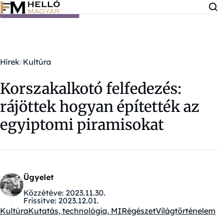
Ugrás a tartalomra
Hírek
Kultúra
Korszakalkotó felfedezés:
rájöttek hogyan építették az
egyiptomi piramisokat
Ügyelet
Közzétéve:
2023.11.30.
Frissítve:
2023.12.01.
Kultúra
Kutatás, technológia, MI
Régészet
Világtörténelem
Kategóriák: