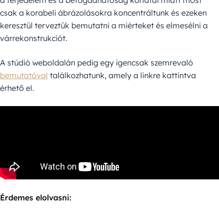
a terjedelem és a befogadhatóság korlátai miatt most
csak a korabeli ábrázolásokra koncentráltunk és ezeken
keresztül terveztük bemutatni a miérteket és elmesélni a
várrekonstrukciót.
A stúdió weboldalán pedig egy igencsak szemrevaló
bemutatóval
találkozhatunk, amely a linkre kattintva
érhető el.
Érdemes elolvasni: