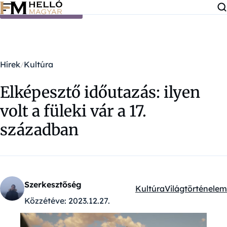
Ugrás a tartalomra
Hírek
Kultúra
Elképesztő időutazás: ilyen
volt a füleki vár a 17.
században
Szerkesztőség
Kultúra
Világtörténelem
Kategóriák:
Közzétéve:
2023.12.27.