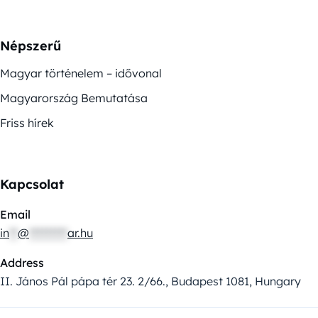
Népszerű
Magyar történelem – idővonal
Magyarország Bemutatása
Friss hírek
Kapcsolat
Email
in
**
@
*********
ar.hu
Address
II. János Pál pápa tér 23. 2/66., Budapest 1081, Hungary