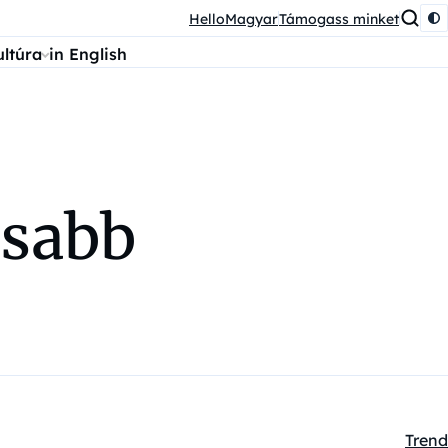
HelloMagyar
Támogass minket
ultúra
in English
asabb
Trend