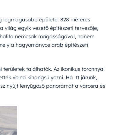
ilág legmagasabb épülete: 828 méteres
 világ egyik vezető építészeti tervezője,
rj Khalifa nemcsak magasságával, hanem
 amely a hagyományos arab építészeti
területek találhatók. Az ikonikus toronnyal
ék volna kihangsúlyozni. Ha itt járunk,
rasz nyújt lenyűgöző panorámát a városra és