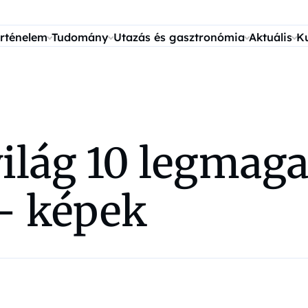
rténelem
Tudomány
Utazás és gasztronómia
Aktuális
K
világ 10 legmag
 – képek