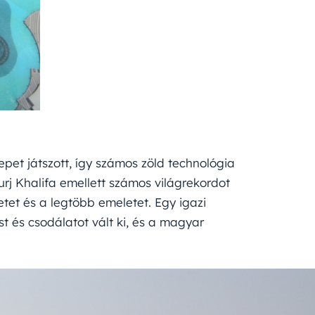
epet játszott, így számos zöld technológia
urj Khalifa emellett számos világrekordot
tet és a legtöbb emeletet. Egy igazi
st és csodálatot vált ki, és a magyar