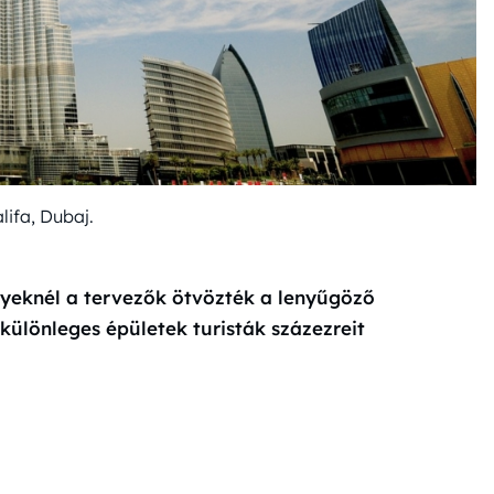
lifa, Dubaj.
yeknél a tervezők ötvözték a lenyűgöző
különleges épületek turisták százezreit