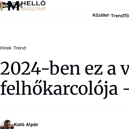
Ugrás a tartalomra
Közélet
Trend
Tö
Hírek
Trend
2024-ben ez a 
felhőkarcolója
Kató Alpár