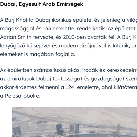
Dubai, Egyesült Arab Emírségek
A Burj Khalifa Dubaj ikonikus épülete, és jelenleg a v
magassággal és 163 emelettel rendelkezik. Az épületet a
Adrian Smith tervezte, és 2010-ben avatták fel. A Bu
lenyűgöző külsejével és modern dizájnjával is kitűnik,
elemeket is magában foglalja.
Az épületben számos luxuslakás, irodák és kereskedelmi 
az emirátusok Dubaj fontosságát és gazdagságát szerett
akkor érdemes felmenni a 124. emeletre, ahol kilátóte
a Perzsa-öbölre.