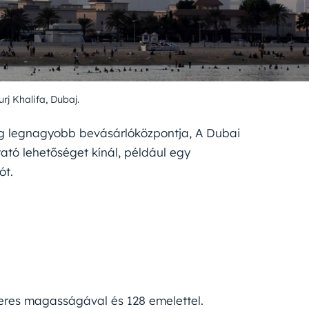
urj Khalifa, Dubaj.
lág legnagyobb bevásárlóközpontja, A Dubai
tató lehetőséget kínál, például egy
ót.
res magasságával és 128 emelettel.