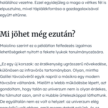
halálához vezetne. Ezzel egyidejűleg a maga a vétkes fél is
elpusztulna, mivel táplálékforrása a gazdagalaxisával
együtt eltűnne.
Mi jöhet még ezután?
Maiolino szerint ez a példátlan felfedezés izgalmas
lehetőségeket nyitott a fekete lyukak tanulmányozására.
„Ez egy új korszak: az érzékenység ugrásszerű növekedése,
különösen az infravörös tartományban. Olyan, mintha
Galilei távcsövéről egyik napról a másikra egy modern
távcsőre váltanánk. Mielőtt a Webb működésbe lépett, azt
gondoltam, hogy talán az univerzum nem is olyan érdekes,
ha túlmutat azon, amit a Hubble űrteleszkóppal láthattunk.
De egyáltalán nem ez volt a helyzet: az univerzum elég
nagylelkű volt abban, amit megmutatott nekünk, és ez