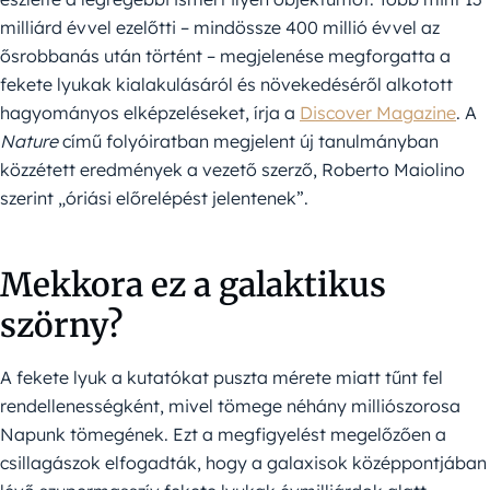
milliárd évvel ezelőtti – mindössze 400 millió évvel az
ősrobbanás után történt – megjelenése megforgatta a
fekete lyukak kialakulásáról és növekedéséről alkotott
hagyományos elképzeléseket, írja a
Discover Magazine
. A
Nature
című folyóiratban megjelent új tanulmányban
közzétett eredmények a vezető szerző, Roberto Maiolino
szerint „óriási előrelépést jelentenek”.
Mekkora ez a galaktikus
szörny?
A fekete lyuk a kutatókat puszta mérete miatt tűnt fel
rendellenességként, mivel tömege néhány milliószorosa
Napunk tömegének. Ezt a megfigyelést megelőzően a
csillagászok elfogadták, hogy a galaxisok középpontjában