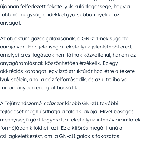
újonnan felfedezett fekete lyuk különlegessége, hogy a
többinél nagyságrendekkel gyorsabban nyeli el az
anyagot.
Az objektum gazdagalaxisának, a GN-z11-nek sugárzó
aurája van. Ez a jelenség a fekete lyuk jelenlétéből ered,
amelyet a csillagászok nem látnak közvetlenül, hanem az
anyagáramlásnak köszönhetően érzékelik. Ez egy
akkréciós korongot, egy izzó struktúrát hoz létre a fekete
lyuk szélein, ahol a gáz felforrósodik, és az ultraibolya
tartományban energiát bocsát ki.
A Tejútrendszernél százszor kisebb GN-z11 további
fejlődését meghiúsíthatja a falánk lakója. Mivel bőséges
mennyiségű gázt fogyaszt, a fekete lyuk intenzív áramlatok
formájában kilökheti azt. Ez a kitörés megállítaná a
csillagkeletkezést, ami a GN-z11 galaxis fokozatos