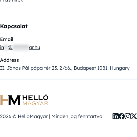
Kapcsolat
Email
in
**
@
*********
ar.hu
Address
II. János Pál pápa tér 23. 2/66., Budapest 1081, Hungary
2026 © HelloMagyar | Minden jog fenntartva!