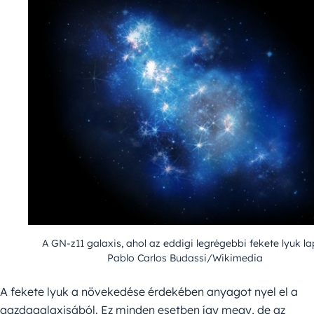
A GN-z11 galaxis, ahol az eddigi legrégebbi fekete lyuk la
Pablo Carlos Budassi/Wikimedia
A fekete lyuk a növekedése érdekében anyagot nyel el a
gazdagalaxisából. Ez minden esetben így megy, de az