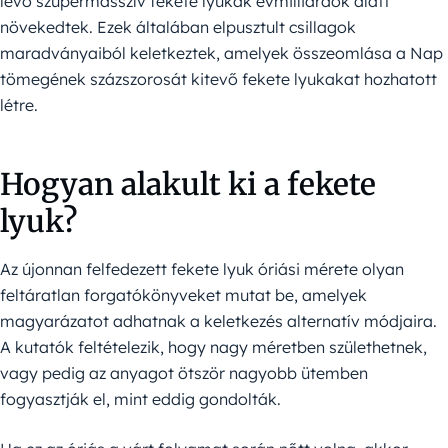
lévő szupermasszív fekete lyukak évmilliárdok alatt
növekedtek. Ezek általában elpusztult csillagok
maradványaiból keletkeztek, amelyek összeomlása a Nap
tömegének százszorosát kitevő fekete lyukakat hozhatott
létre.
Hogyan alakult ki a fekete
lyuk?
Az újonnan felfedezett fekete lyuk óriási mérete olyan
feltáratlan forgatókönyveket mutat be, amelyek
magyarázatot adhatnak a keletkezés alternatív módjaira.
A kutatók feltételezik, hogy nagy méretben születhetnek,
vagy pedig az anyagot ötször nagyobb ütemben
fogyasztják el, mint eddig gondolták.