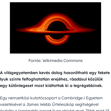
Forrás: Wikimedia Commons
A világegyetemben kevés dolog hasonlítható egy fekete
lyuk szinte felfoghatatlan erejéhez, ráadásul közülük
egy különlegeset most kiáltottak ki a legrégebbinek.
Egy nemzetközi kutatócsoport a Cambridge-i Egyetem
vezetésével a James Webb Űrteleszkóp segítségével
észlelte a legrégebbi ismert ilyen objektumot. Több mint 13