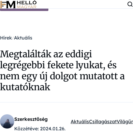
Ugrás a tartalomra
Hírek
Aktuális
Megtalálták az eddigi
legrégebbi fekete lyukat, és
nem egy új dolgot mutatott a
kutatóknak
Szerkesztőség
Aktuális
Csillagászat
Világűr
Kategóriák:
Közzétéve:
2024.01.26.