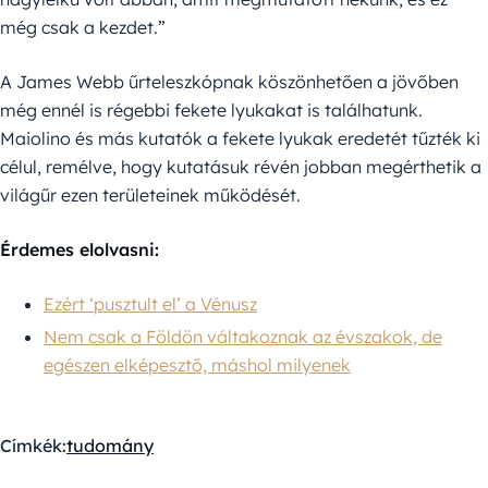
még csak a kezdet.”
A James Webb űrteleszkópnak köszönhetően a jövőben
még ennél is régebbi fekete lyukakat is találhatunk.
Maiolino és más kutatók a fekete lyukak eredetét tűzték ki
célul, remélve, hogy kutatásuk révén jobban megérthetik a
világűr ezen területeinek működését.
Érdemes elolvasni:
Ezért ‘pusztult el’ a Vénusz
Nem csak a Földön váltakoznak az évszakok, de
egészen elképesztő, máshol milyenek
Címkék:
tudomány