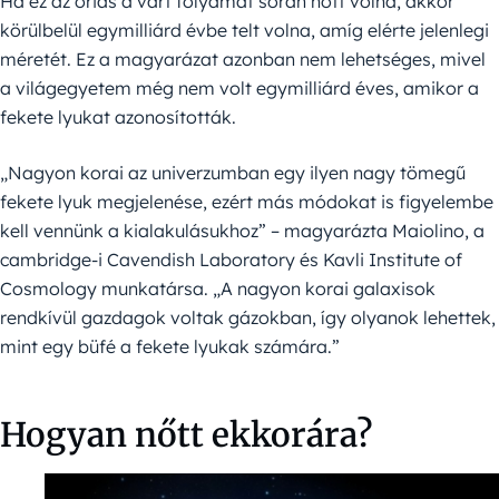
Ha ez az óriás a várt folyamat során nőtt volna, akkor
körülbelül egymilliárd évbe telt volna, amíg elérte jelenlegi
méretét. Ez a magyarázat azonban nem lehetséges, mivel
a világegyetem még nem volt egymilliárd éves, amikor a
fekete lyukat azonosították.
„Nagyon korai az univerzumban egy ilyen nagy tömegű
fekete lyuk megjelenése, ezért más módokat is figyelembe
kell vennünk a kialakulásukhoz” – magyarázta Maiolino, a
cambridge-i Cavendish Laboratory és Kavli Institute of
Cosmology munkatársa. „A nagyon korai galaxisok
rendkívül gazdagok voltak gázokban, így olyanok lehettek,
mint egy büfé a fekete lyukak számára.”
Hogyan nőtt ekkorára?