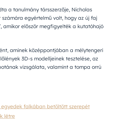
dta a tanulmány társszerzője, Nicholas
 számára egyértelmű volt, hogy az új faj
”, amikor először megfigyelték a kutatóhajó
tént, aminek középpontjában a mélytengeri
lőlények 3D-s modelljeinek tesztelése, az
potának vizsgálata, valamint a tompa orrú
 egyedek falkában betöltött szerepét
k létre