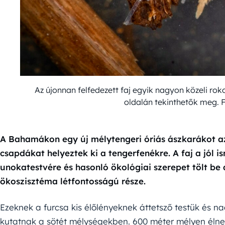
Az újonnan felfedezett faj egyik nagyon közeli rok
oldalán tekinthetők meg. 
A Bahamákon egy új mélytengeri óriás ászkarákot a
csapdákat helyeztek ki a tengerfenékre. A faj a jól 
unokatestvére és hasonló ökológiai szerepet tölt be
ökoszisztéma létfontosságú része.
Ezeknek a furcsa kis élőlényeknek áttetsző testük és 
kutatnak a sötét mélységekben. 600 méter mélyen élnek