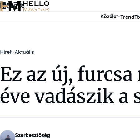
Ugrás a tartalomra
Közélet
Trend
Tö
Hírek
Aktuális
Ez az új, furcs
éve vadászik a 
Szerkesztőség