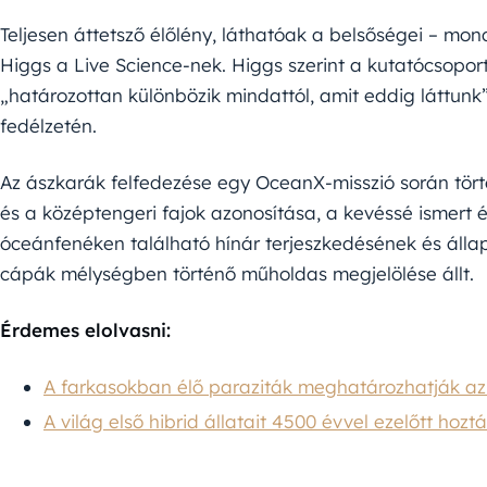
Teljesen áttetsző élőlény, láthatóak a belsőségei – mon
Higgs a Live Science-nek. Higgs szerint a kutatócsoport
„határozottan különbözik mindattól, amit eddig láttunk
fedélzetén.
Az ászkarák felfedezése egy OceanX-misszió során tör
és a középtengeri fajok azonosítása, a kevéssé ismert é
óceánfenéken található hínár terjeszkedésének és álla
cápák mélységben történő műholdas megjelölése állt.
Érdemes elolvasni:
A farkasokban élő paraziták meghatározhatják az
A világ első hibrid állatait 4500 évvel ezelőtt hoztá