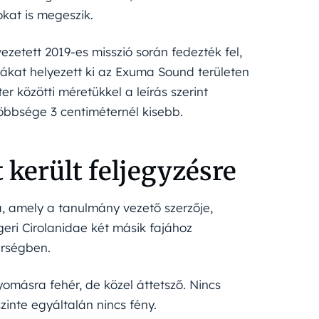
okat is megeszik.
ezetett 2019-es misszió során fedezték fel,
ákat helyezett ki az Exuma Sound területen
r közötti méretükkel a leírás szerint
bbsége 3 centiméternél kisebb.
t került feljegyzésre
, amely a tanulmány vezető szerzője,
geri Cirolanidae két másik fajához
érségben.
yomásra fehér, de közel áttetsző. Nincs
zinte egyáltalán nincs fény.