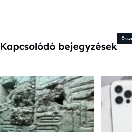
Össz
Kapcsolódó bejegyzések