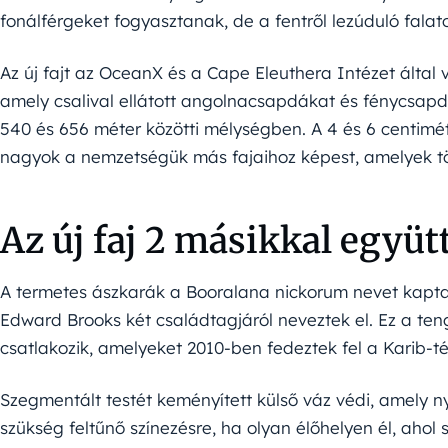
fonálférgeket fogyasztanak, de a fentről lezúduló falat
Az új fajt az OceanX és a Cape Eleuthera Intézet által v
amely csalival ellátott angolnacsapdákat és fénycsapd
540 és 656 méter közötti mélységben. A 4 és 6 centiméte
nagyok a nemzetségük más fajaihoz képest, amelyek tö
Az új faj 2 másikkal együt
A termetes ászkarák a Booralana nickorum nevet kapta
Edward Brooks két családtagjáról neveztek el. Ez a ten
csatlakozik, amelyeket 2010-ben fedeztek fel a Karib-t
Szegmentált testét keményített külső váz védi, amely n
szükség feltűnő színezésre, ha olyan élőhelyen él, ahol s