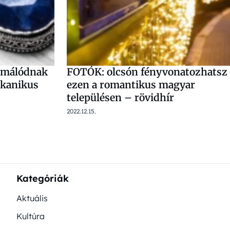
formálódnak
FOTÓK: olcsón fényvonatozhatsz
lkanikus
ezen a romantikus magyar
településen – rövidhír
2022.12.15.
Kategóriák
Aktuális
Kultúra