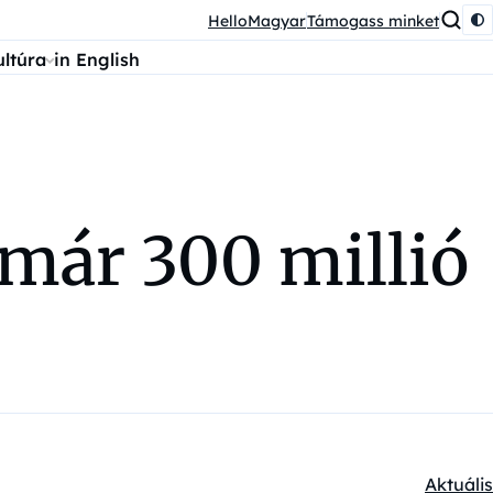
HelloMagyar
Támogass minket
ultúra
in English
j már 300 millió
Aktuális