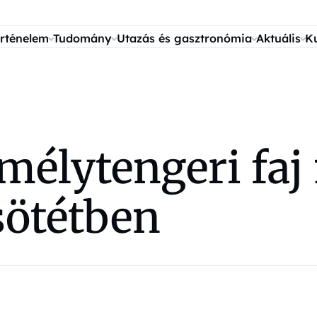
rténelem
Tudomány
Utazás és gasztronómia
Aktuális
K
a mélytengeri fa
sötétben