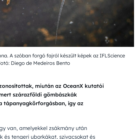
ona. A szóban forgó fajról készült képek az IFLScience
Fotó: Diego de Medeiros Bento
zonosítottak, miután az OceanX kutatói
ismert szárazföldi gömbászkák
 a tápanyagkörforgásban, így az
nagy van, amelyekkel zsákmány után
 és tengeri uborkákat, szivacsokat és