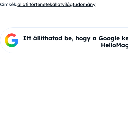
Címkék:
állati történetek
állatvilág
tudomány
Itt állíthatod be, hogy a Google k
HelloMag