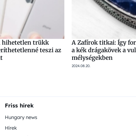
 hihetetlen trükk
A Zafírok titkai: Így 
ríthetetlenné teszi az
a kék drágakövek a vu
t
mélységekben
2024.08.20.
Friss hírek
Hungary news
Hírek