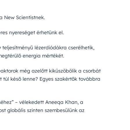
a New Scientistnek.
res nyereséget érhetünk el.
y teljesítményű lézerdiódákra cserélhetik,
megtérülő energia mértékét.
reaktorok még azelőtt kiküszöbölik a csorbát
tt túl késő lenne? Egyes szakértők továbbra
léséhez” – vélekedett Aneeqa Khan, a
ost globális szinten szembesülünk az