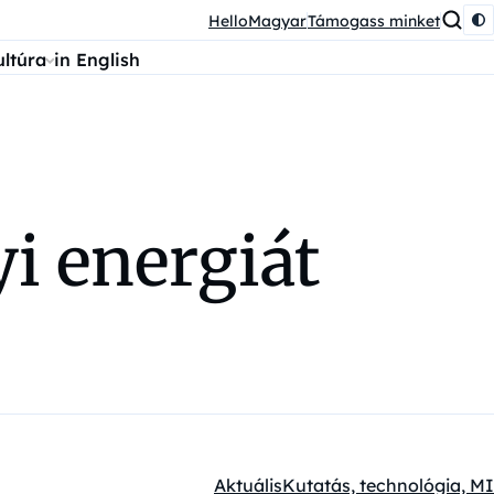
HelloMagyar
Támogass minket
ultúra
in English
yi energiát
Aktuális
Kutatás, technológia, MI