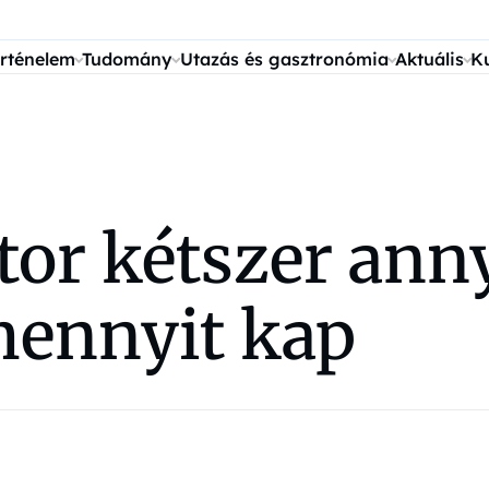
rténelem
Tudomány
Utazás és gasztronómia
Aktuális
K
tor kétszer ann
mennyit kap