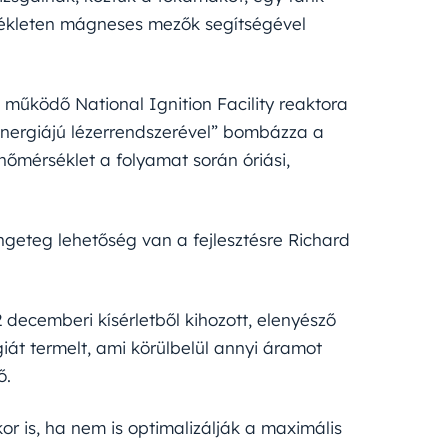
ékleten mágneses mezők segítségével
működő National Ignition Facility reaktora
nergiájú lézerrendszerével” bombázza a
őmérséklet a folyamat során óriási,
geteg lehetőség van a fejlesztésre Richard
decemberi kísérletből kihozott, elenyésző
giát termelt, ami körülbelül annyi áramot
ő.
r is, ha nem is optimalizálják a maximális