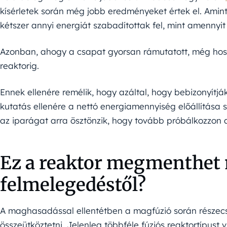
kísérletek során még jobb eredményeket értek el. Amint
kétszer annyi energiát szabadítottak fel, mint amennyit
Azonban, ahogy a csapat gyorsan rámutatott, még hoss
reaktorig.
Ennek ellenére remélik, hogy azáltal, hogy bebizonyítjá
kutatás ellenére a nettó energiamennyiség előállítása s
az iparágat arra ösztönzik, hogy tovább próbálkozzon 
Ez a reaktor megmenthet 
felmelegedéstől?
A maghasadással ellentétben a magfúzió során részecs
összeütköztetni. Jelenleg többféle fúziós reaktortípust