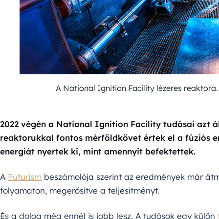
A National Ignition Facility lézeres reakto
2022 végén a National Ignition Facility tudósai azt á
reaktorukkal fontos mérföldkövet értek el a fúziós e
energiát nyertek ki, mint amennyit befektettek.
A
Futurism
beszámolója szerint az eredmények már átm
folyamaton, megerősítve a teljesítményt.
És a dolog még ennél is jobb lesz. A tudósok egy külön