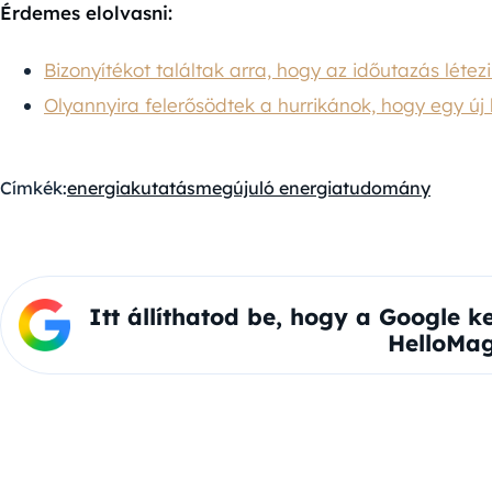
Érdemes elolvasni:
Bizonyítékot találtak arra, hogy az időutazás létez
Olyannyira felerősödtek a hurrikánok, hogy egy új 
Címkék:
energia
kutatás
megújuló energia
tudomány
Itt állíthatod be, hogy a Google k
HelloMag