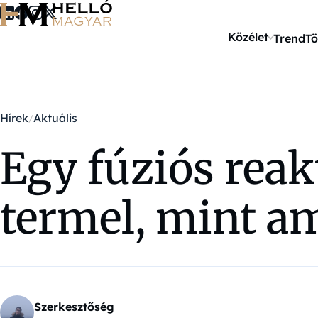
Ugrás a tartalomra
Közélet
Trend
Tö
Hírek
Aktuális
Egy fúziós reak
termel, mint a
Szerkesztőség