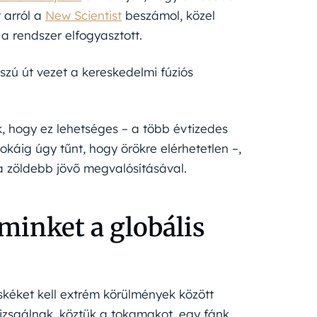
 arról a
New Scientist
beszámol, közel
 a rendszer elfogyasztott.
zú út vezet a kereskedelmi fúziós
k, hogy ez lehetséges – a több évtizedes
okáig úgy tűnt, hogy örökre elérhetetlen –,
a zöldebb jövő megvalósításával.
minket a globális
kéket kell extrém körülmények között
 vizsgálnak, köztük a tokamakot, egy fánk