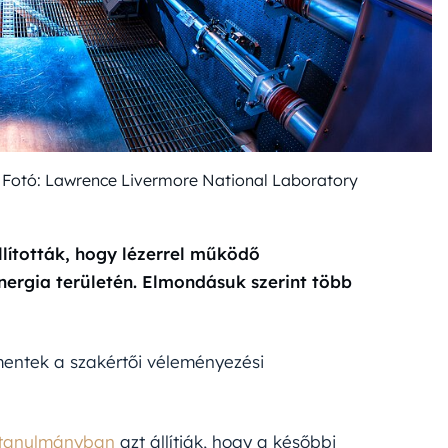
ra. Fotó: Lawrence Livermore National Laboratory
llították, hogy lézerrel működő
nergia területén. Elmondásuk szerint több
entek a szakértői véleményezési
tanulmányban
azt állítják, hogy a későbbi