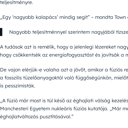
teljesítményre.
„Egy ‘nagyobb kalapács’ mindig segít” – mondta Town 
Nagyobb teljesítménnyel szerintem nagyjából tízsze
A tudósok azt is remélik, hogy a jelenlegi lézereket nag
hogy csökkentsék az energiafogyasztást és javítsák a 
De vajon elérjük-e valaha azt a jövőt, amikor a fúziós 
a fosszilis tüzelőanyagoktól való függőségünkön, mielő
is pesszimisták.
„A fúzió már most is túl késő az éghajlati válság keze
Manchesteri Egyetem nukleáris fúziós kutatója. „Már m
éghajlatváltozás pusztításával.”