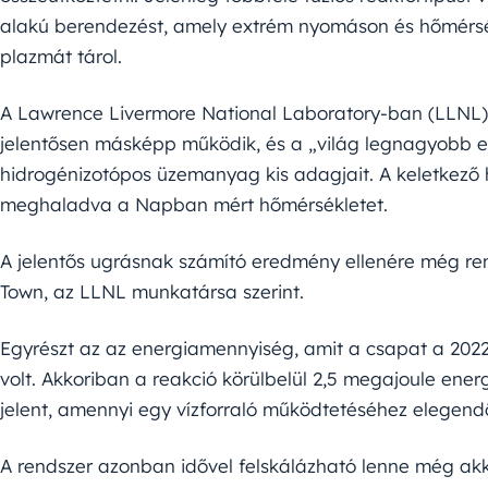
alakú berendezést, amely extrém nyomáson és hőmérs
plazmát tárol.
A Lawrence Livermore National Laboratory-ban (LLNL) 
jelentősen másképp működik, és a „világ legnagyobb e
hidrogénizotópos üzemanyag kis adagjait. A keletkező h
meghaladva a Napban mért hőmérsékletet.
A jelentős ugrásnak számító eredmény ellenére még ren
Town, az LLNL munkatársa szerint.
Egyrészt az az energiamennyiség, amit a csapat a 2022 
volt. Akkoriban a reakció körülbelül 2,5 megajoule ener
jelent, amennyi egy vízforraló működtetéséhez elegend
A rendszer azonban idővel felskálázható lenne még akko