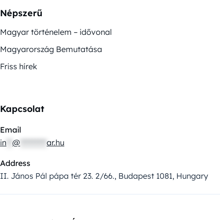
Népszerű
Magyar történelem – idővonal
Magyarország Bemutatása
Friss hírek
Kapcsolat
Email
in
**
@
*********
ar.hu
Address
II. János Pál pápa tér 23. 2/66., Budapest 1081, Hungary