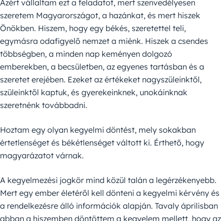
Azért vállaltam ezt a feladatot, mert szenvedélyesen
szeretem Magyarországot, a hazánkat, és mert hiszek
Önökben. Hiszem, hogy egy békés, szeretettel teli,
egymásra odafigyelő nemzet a miénk. Hiszek a csendes
többségben, a minden nap keményen dolgozó
emberekben, a becsületben, az egyenes tartásban és a
szeretet erejében. Ezeket az értékeket nagyszüleinktől,
szüleinktől kaptuk, és gyerekeinknek, unokáinknak
szeretnénk továbbadni.
Hoztam egy olyan kegyelmi döntést, mely sokakban
értetlenséget és békétlenséget váltott ki. Érthető, hogy
magyarázatot várnak.
A kegyelmezési jogkör mind közül talán a legérzékenyebb.
Mert egy ember életéről kell dönteni a kegyelmi kérvény és
a rendelkezésre álló információk alapján. Tavaly áprilisban
abban a hiszemben döntöttem a kegyelem mellett, hogy az