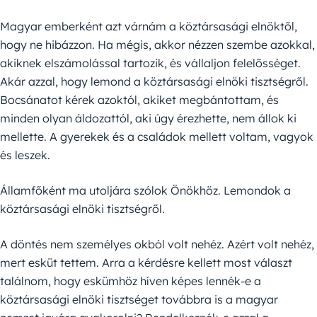
Magyar emberként azt várnám a köztársasági elnöktől,
hogy ne hibázzon. Ha mégis, akkor nézzen szembe azokkal,
akiknek elszámolással tartozik, és vállaljon felelősséget.
Akár azzal, hogy lemond a köztársasági elnöki tisztségről.
Bocsánatot kérek azoktól, akiket megbántottam, és
minden olyan áldozattól, aki úgy érezhette, nem állok ki
mellette. A gyerekek és a családok mellett voltam, vagyok
és leszek.
Államfőként ma utoljára szólok Önökhöz. Lemondok a
köztársasági elnöki tisztségről.
A döntés nem személyes okból volt nehéz. Azért volt nehéz,
mert esküt tettem. Arra a kérdésre kellett most választ
találnom, hogy eskümhöz híven képes lennék-e a
köztársasági elnöki tisztséget továbbra is a magyar