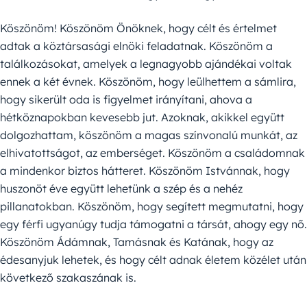
Köszönöm! Köszönöm Önöknek, hogy célt és értelmet
adtak a köztársasági elnöki feladatnak. Köszönöm a
találkozásokat, amelyek a legnagyobb ajándékai voltak
ennek a két évnek. Köszönöm, hogy leülhettem a sámlira,
hogy sikerült oda is figyelmet irányítani, ahova a
hétköznapokban kevesebb jut. Azoknak, akikkel együtt
dolgozhattam, köszönöm a magas színvonalú munkát, az
elhivatottságot, az emberséget. Köszönöm a családomnak
a mindenkor biztos hátteret. Köszönöm Istvánnak, hogy
huszonöt éve együtt lehetünk a szép és a nehéz
pillanatokban. Köszönöm, hogy segített megmutatni, hogy
egy férfi ugyanúgy tudja támogatni a társát, ahogy egy nő.
Köszönöm Ádámnak, Tamásnak és Katának, hogy az
édesanyjuk lehetek, és hogy célt adnak életem közélet után
következő szakaszának is.