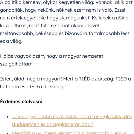
A politika kemény, olykor kegyetlen világ. Vannak, akik azt
gondolják, hogy nekünk, nőknek ezért nem is való. Ezzel
nem értek egyet. Ne hagyjuk magunkat! Kellenek a nők a
közéletbe is, mert hitem szerint akkor idővel
méltányosabb, békésebb és bizonyára tartalmasabb lesz
ez a világ.
Hálás vagyok azért, hogy a magyar nemzetet
szolgálhattam.
Isten, áldd meg a magyart! Mert a TIÉD az ország, TIÉD a
hatalom és TIÉD a dicsőség.”
Érdemes elolvasni:
Jóval egyszerűbb és olcsóbb lesz a tömegközlekedés
Budapesten és az agglomerációban
Megdőlt a Guinness rekord: Ez a magyar falu egy 4