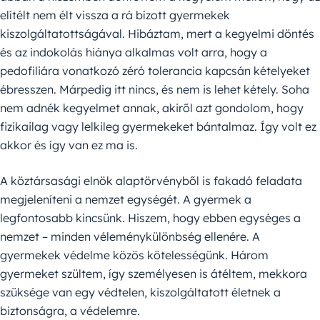
elítélt nem élt vissza a rá bízott gyermekek
kiszolgáltatottságával. Hibáztam, mert a kegyelmi döntés
és az indokolás hiánya alkalmas volt arra, hogy a
pedofiliára vonatkozó zéró tolerancia kapcsán kételyeket
ébresszen. Márpedig itt nincs, és nem is lehet kétely. Soha
nem adnék kegyelmet annak, akiről azt gondolom, hogy
fizikailag vagy lelkileg gyermekeket bántalmaz. Így volt ez
akkor és így van ez ma is.
A köztársasági elnök alaptörvényből is fakadó feladata
megjeleníteni a nemzet egységét. A gyermek a
legfontosabb kincsünk. Hiszem, hogy ebben egységes a
nemzet – minden véleménykülönbség ellenére. A
gyermekek védelme közös kötelességünk. Három
gyermeket szültem, így személyesen is átéltem, mekkora
szüksége van egy védtelen, kiszolgáltatott életnek a
biztonságra, a védelemre.