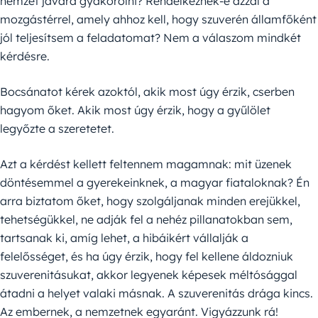
nemzet javára gyakorolni? Rendelkeznék-e azzal a
mozgástérrel, amely ahhoz kell, hogy szuverén államfőként
jól teljesítsem a feladatomat? Nem a válaszom mindkét
kérdésre.
Bocsánatot kérek azoktól, akik most úgy érzik, cserben
hagyom őket. Akik most úgy érzik, hogy a gyűlölet
legyőzte a szeretetet.
Azt a kérdést kellett feltennem magamnak: mit üzenek
döntésemmel a gyerekeinknek, a magyar fiataloknak? Én
arra biztatom őket, hogy szolgáljanak minden erejükkel,
tehetségükkel, ne adják fel a nehéz pillanatokban sem,
tartsanak ki, amíg lehet, a hibáikért vállalják a
felelősséget, és ha úgy érzik, hogy fel kellene áldozniuk
szuverenitásukat, akkor legyenek képesek méltósággal
átadni a helyet valaki másnak. A szuverenitás drága kincs.
Az embernek, a nemzetnek egyaránt. Vigyázzunk rá!