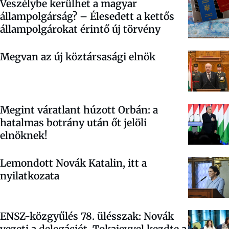
Veszélybe kerülhet a magyar
állampolgárság? – Élesedett a kettős
állampolgárokat érintő új törvény
Megvan az új köztársasági elnök
Megint váratlant húzott Orbán: a
hatalmas botrány után őt jelöli
elnöknek!
Lemondott Novák Katalin, itt a
nyilatkozata
ENSZ-közgyűlés 78. ülésszak: Novák
vezeti a delegációt, Tokajevvel kezdte a