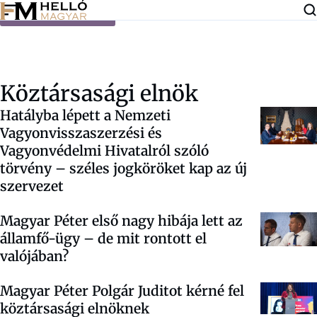
Ugrás a tartalomra
Köztársasági elnök
Hatályba lépett a Nemzeti
Vagyonvisszaszerzési és
Vagyonvédelmi Hivatalról szóló
törvény – széles jogköröket kap az új
szervezet
Magyar Péter első nagy hibája lett az
államfő-ügy – de mit rontott el
valójában?
Magyar Péter Polgár Juditot kérné fel
köztársasági elnöknek