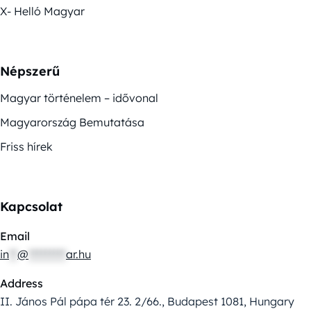
X- Helló Magyar
Népszerű
Magyar történelem – idővonal
Magyarország Bemutatása
Friss hírek
Kapcsolat
Email
in
**
@
*********
ar.hu
Address
II. János Pál pápa tér 23. 2/66., Budapest 1081, Hungary