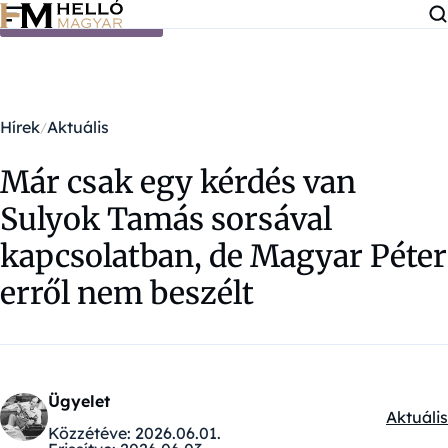
Ugrás a tartalomra
Hírek
Aktuális
Már csak egy kérdés van
Sulyok Tamás sorsával
kapcsolatban, de Magyar Péter
erről nem beszélt
Ügyelet
Aktuális
Kategór
Közzétéve:
2026.06.01.