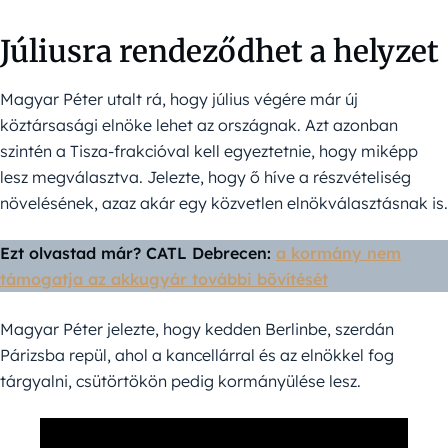
Júliusra rendeződhet a helyzet
Magyar Péter utalt rá, hogy július végére már új
köztársasági elnöke lehet az országnak. Azt azonban
szintén a Tisza-frakcióval kell egyeztetnie, hogy miképp
lesz megválasztva. Jelezte, hogy ő híve a részvételiség
növelésének, azaz akár egy közvetlen elnökválasztásnak is.
Ezt olvastad már? CATL Debrecen:
a kormány nem
támogatja az akkugyár további bővítését
Magyar Péter jelezte, hogy kedden Berlinbe, szerdán
Párizsba repül, ahol a kancellárral és az elnökkel fog
tárgyalni, csütörtökön pedig kormányülése lesz.