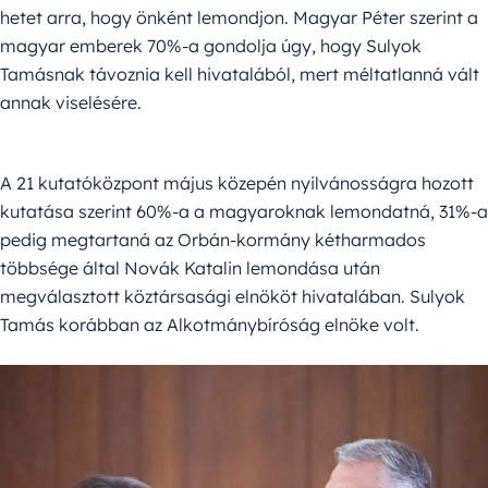
hetet arra, hogy önként lemondjon. Magyar Péter szerint a
magyar emberek 70%-a gondolja úgy, hogy Sulyok
Tamásnak távoznia kell hivatalából, mert méltatlanná vált
annak viselésére.
A 21 kutatóközpont május közepén nyilvánosságra hozott
kutatása szerint 60%-a a magyaroknak lemondatná, 31%-a
pedig megtartaná az Orbán-kormány kétharmados
többsége által Novák Katalin lemondása után
megválasztott köztársasági elnököt hivatalában. Sulyok
Tamás korábban az Alkotmánybíróság elnöke volt.