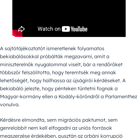
A sajtótájékoztatót ismeretlenek folyamatos
bekiabálásokkal próbálták megzavarni, amit a
miniszterelnök nyugalommal viselt, bár a rendőröket
többször felszólította, hogy teremtsék meg annak
lehetőségét, hogy hallhassa az újságírói kérdéseket. A
bekiabáló jelezte, hogy pénteken tüntetni fognak a
Magyar-kormány ellen a Kodály-köröndről a Parlamenthez
vonulva.
Kérdésre elmondta, sem migrációs paktumot, sem
genrelobbit nem kell elfogadni az uniós források
megszerzése érdekében, pusztán az orbáni korrupció