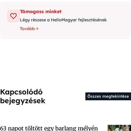
Támogass minket
Légy részese a HelloMagyar fejlesztésének
Tovább
Kapcsolódó
Összes megtekintése
bejegyzések
63 napot töltött egy barlang mélyén