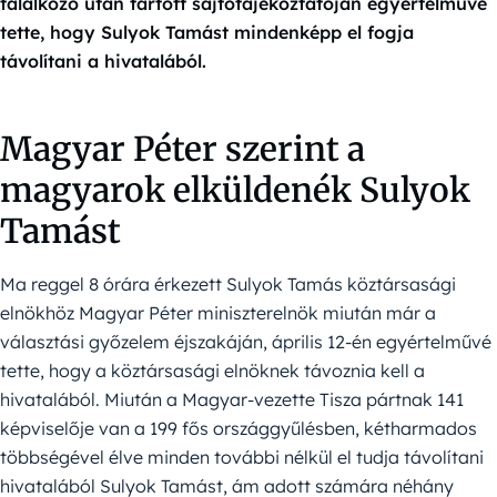
találkozó után tartott sajtótájékoztatóján egyértelművé
tette, hogy Sulyok Tamást mindenképp el fogja
távolítani a hivatalából.
Magyar Péter szerint a
magyarok elküldenék Sulyok
Tamást
Ma reggel 8 órára érkezett Sulyok Tamás köztársasági
elnökhöz Magyar Péter miniszterelnök miután már a
választási győzelem éjszakáján, április 12-én egyértelművé
tette, hogy a köztársasági elnöknek távoznia kell a
hivatalából. Miután a Magyar-vezette Tisza pártnak 141
képviselője van a 199 fős országgyűlésben, kétharmados
többségével élve minden további nélkül el tudja távolítani
hivatalából Sulyok Tamást, ám adott számára néhány