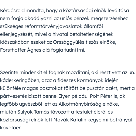
Kérdésre elmondta, hogy a köztársasági elnök leváltása
nem fogja akadályozni az uniós pénzek megszerzéséhez
szükséges reformtörvényjavaslatok államfői
ellenjegyzését, mivel a hivatal betöltetlenségének
időszakában ezeket az Országgyűlés tiszás elnöke,
Forsthoffer Ágnes alá fogja tudni írni.
Szerinte mindenkit el fognak mozdítani, aki részt vett az ún.
káderkeringőben, azaz a fideszes kormányok idején
különféle magas posztokat töltött be pusztán azért, mert a
pártvezetés bízott benne. Ilyen például Polt Péter is, aki
legfőbb ügyészből lett az Alkotmánybíróság elnöke,
miután Sulyok Tamás távozott a testület éléről és
köztársasági elnök lett Novák Katalin kegyelmi botrányát
követően.