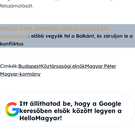
felszámolását.
Magyar Péter feltételeket szabott Ukrajna EU-
tagságához
: előbb vegyék fel a Balkánt, és záruljon le a
konfliktus
Címkék:
Budapest
Köztársasági elnök
Magyar Péter
Magyar-kormány
Itt állíthatod be, hogy a Google
keresőben elsők között legyen a
HelloMagyar!