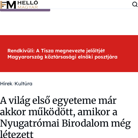
Ugrás a tartalomra
Rendkívüli: A Tisza megnevezte jelöltjét
Magyarország köztársasági elnöki posztjára
Hírek
Kultúra
A világ első egyeteme már
akkor működött, amikor a
Nyugatrómai Birodalom még
létezett