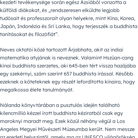
kezdeti tevékenysége során egész Ázsiából vonzotta a
külföldi diákokat, és „rendszeresen elküldte legjobb
tudósait és professzorait olyan helyekre, mint Kína, Korea,
Japán, Indonézia és Srí Lanka, hogy terjesszék a buddhista
tanításokat és filozófiát”.
Neves oktatói közé tartozott Árjabhata, akit az indiai
matematika atyjának is neveznek. Valamint Hszüan-cang
kínai buddhista szerzetes, aki 645-ben tért vissza hazájába
egy szekérnyi, szám szerint 657 buddhista írással. Később
ezeknek a köteteknek egy részét lefordította kínaira, hogy
megalkossa élete tanulmányát.
Nálanda könyvtárában a pusztulás idején található
kilencmillió kézzel írott buddhista kéziratból csak egy
maroknyi maradt meg. Ezek közül néhány végül a Los
Angeles Megyei Művészeti Múzeumba került. Nem messze
az eredeti helyszíntől, amely ma az UNESCO világörökség