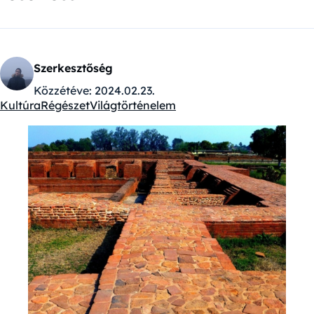
Szerkesztőség
Közzétéve:
2024.02.23.
Kultúra
Régészet
Világtörténelem
Kategóriák: