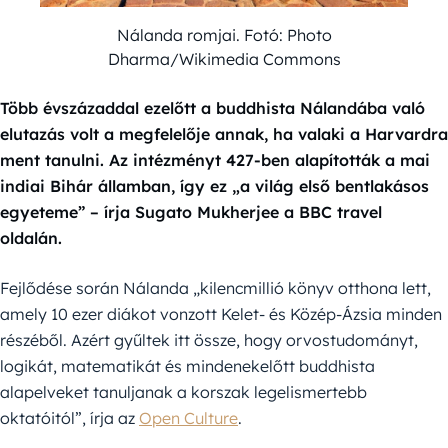
Nálanda romjai. Fotó: Photo
Dharma/Wikimedia Commons
Több évszázaddal ezelőtt a buddhista Nálandába való
elutazás volt a megfelelője annak, ha valaki a Harvardra
ment tanulni. Az intézményt 427-ben alapították a mai
indiai Bihár államban, így ez „a világ első bentlakásos
egyeteme” – írja Sugato Mukherjee a BBC travel
oldalán.
Fejlődése során Nálanda „kilencmillió könyv otthona lett,
amely 10 ezer diákot vonzott Kelet- és Közép-Ázsia minden
részéből. Azért gyűltek itt össze, hogy orvostudományt,
logikát, matematikát és mindenekelőtt buddhista
alapelveket tanuljanak a korszak legelismertebb
oktatóitól”, írja az
Open Culture
.