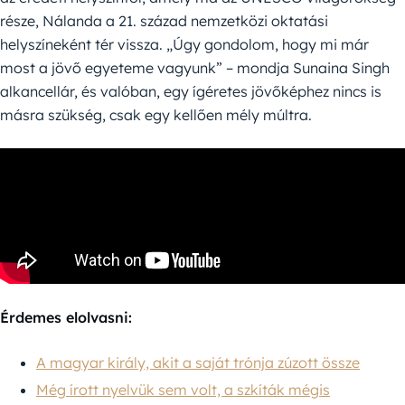
része, Nálanda a 21. század nemzetközi oktatási
helyszíneként tér vissza. „Úgy gondolom, hogy mi már
most a jövő egyeteme vagyunk” – mondja Sunaina Singh
alkancellár, és valóban, egy ígéretes jövőképhez nincs is
másra szükség, csak egy kellően mély múltra.
Érdemes elolvasni:
A magyar király, akit a saját trónja zúzott össze
Még írott nyelvük sem volt, a szkíták mégis