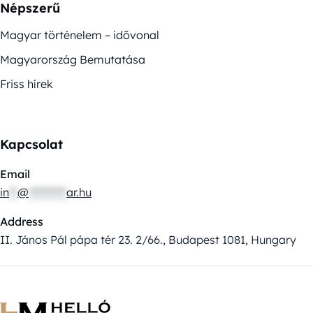
Népszerű
Magyar történelem – idővonal
Magyarország Bemutatása
Friss hírek
Kapcsolat
Email
in
**
@
*********
ar.hu
Address
II. János Pál pápa tér 23. 2/66., Budapest 1081, Hungary