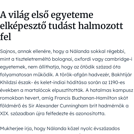
A világ első egyeteme
elképesztő tudást halmozott
fel
Sajnos, annak ellenére, hogy a Nálanda sokkal régebbi,
mint a tiszteletreméltó bolognai, oxfordi vagy cambridge-i
egyetemek, nem állíthatja, hogy az ötödik század óta
folyamatosan működik. A török-afgán hadvezér, Bakhtijár
Khildzsí észak- és kelet-indiai hódítása során az 1190-es
években a martalócok elpusztították. A hatalmas kampusz
romokban hevert, amíg Francis Buchanan-Hamilton skót
földmérő és Sir Alexander Cunningham brit hadmérnök a
XIX. században újra felfedezte és azonosította.
Mukherjee írja, hogy Nálanda közel nyolc évszázados