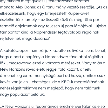
így minden megfigyelés új felfedezéshez vezethet” –
mondta Alex Doner, az új tanulmány vezető szerzője. „Az az
elképzelésünk, hogy egy kiterjesztett Kuiper-övet
észlelhettünk, amely – az összeütköző és még több port
termelő objektumok egy teljesen új populációjával – újabb
támpontot kínál a Naprendszer legtávolabbi régióinak
rejtélyeinek megoldásához”.
A kutatócsoport nem zárja ki az alternatívákat sem. Lehet,
hogy a port a napfény a Naprendszer távolabbi régióiba
löki, megzavarva ezzel a várható méréseket. Vagy talán a
New Horizons rövid életű jéggel találkozott, amely
átmenetileg extra mennyiségű port ad hozzá, amikor csak
kevés van jelen. Lehetséges, de a KBO-k megtalálásának
nehézségeit tekintve nem meglepő, hogy nem találtunk
nagy populációt belőlük.
„A New Horizons új tudományos eredményei talán az első