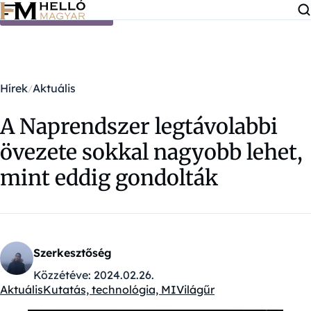
Ugrás a tartalomra
Hírek
Aktuális
A Naprendszer legtávolabbi
övezete sokkal nagyobb lehet,
mint eddig gondolták
Szerkesztőség
Közzétéve:
2024.02.26.
Aktuális
Kutatás, technológia, MI
Világűr
Kategóriák: