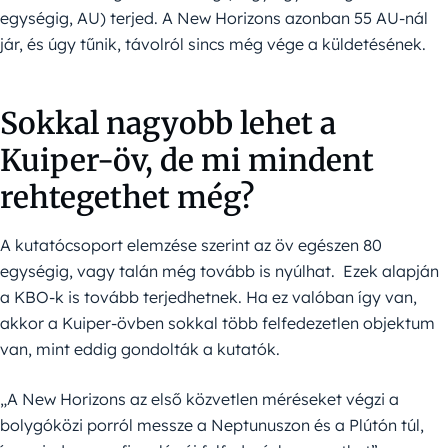
egységig, AU) terjed. A New Horizons azonban 55 AU-nál
jár, és úgy tűnik, távolról sincs még vége a küldetésének.
Sokkal nagyobb lehet a
Kuiper-öv, de mi mindent
rehtegethet még?
A kutatócsoport elemzése szerint az öv egészen 80
egységig, vagy talán még tovább is nyúlhat. Ezek alapján
a KBO-k is tovább terjedhetnek. Ha ez valóban így van,
akkor a Kuiper-övben sokkal több felfedezetlen objektum
van, mint eddig gondolták a kutatók.
„A New Horizons az első közvetlen méréseket végzi a
bolygóközi porról messze a Neptunuszon és a Plútón túl,