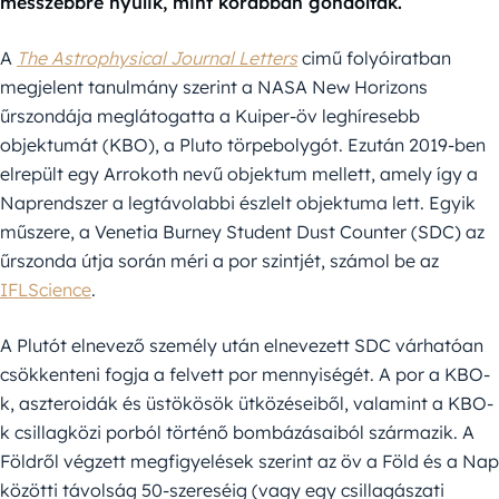
messzebbre nyúlik, mint korábban gondolták.
A
The Astrophysical Journal Letters
cimű folyóiratban
megjelent tanulmány szerint a NASA New Horizons
űrszondája meglátogatta a Kuiper-öv leghíresebb
objektumát (KBO), a Pluto törpebolygót. Ezután 2019-ben
elrepült egy Arrokoth nevű objektum mellett, amely így a
Naprendszer a legtávolabbi észlelt objektuma lett. Egyik
műszere, a Venetia Burney Student Dust Counter (SDC) az
űrszonda útja során méri a por szintjét, számol be az
IFLScience
.
A Plutót elnevező személy után elnevezett SDC várhatóan
csökkenteni fogja a felvett por mennyiségét. A por a KBO-
k, aszteroidák és üstökösök ütközéseiből, valamint a KBO-
k csillagközi porból történő bombázásaiból származik. A
Földről végzett megfigyelések szerint az öv a Föld és a Nap
közötti távolság 50-szereséig (vagy egy csillagászati