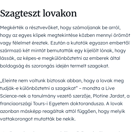
Szagteszt lovakon
Megkérték a résztvevőket, hogy számoljanak be arról,
hogy az egyes klipek megtekintése közben mennyi örömöt
vagy félelmet éreztek. Ezután a kutatók egyazon embertől
származó két mintát bemutatták egy kijelölt lónak, hogy
lássák, az képes-e megkülönböztetni az emberek által
boldogság és szorongás idején termelt szagokat.
„Eleinte nem voltunk biztosak abban, hogy a lovak meg
tudják-e különböztetni a szagokat” – mondta a Live
Science-nek a tanulmány vezető szerzője, Plotine Jardat, a
franciaországi Tours-i Egyetem doktorandusza. A lovak
azonban másképp reagáltak attól függően, hogy melyik
vattakorongot mutatták be nekik.