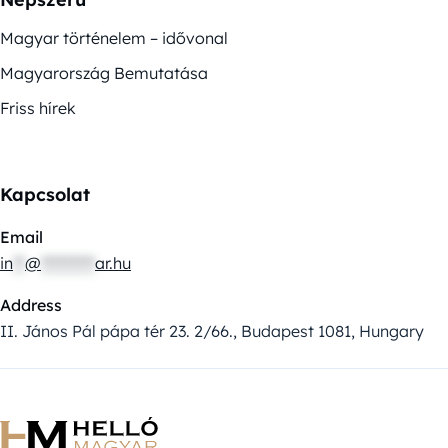
Magyar történelem – idővonal
Magyarország Bemutatása
Friss hírek
Kapcsolat
Email
in
**
@
*********
ar.hu
Address
II. János Pál pápa tér 23. 2/66., Budapest 1081, Hungary