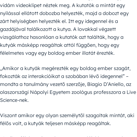
vidám videoklipet néztek meg. A kutatók a mintát egy
nyílással ellátott dobozba helyezték, majd a dobozt egy
zárt helyiségben helyezték el. Itt egy idegennel és a
gazdájával találkozott a kutya. A lovakkal végzett
vizsgálathoz hasonlóan a kutatók azt találták, hogy a
kutyák másképp reagáltak attól függően, hogy egy
félelmetes vagy egy boldog ember illatát érezték.
„Amikor a kutyák megérezték egy boldog ember szagát,
fokozták az interakcióikat a szobában lévő idegennel” –
mondta a tanulmány vezető szerzője, Biagio D’Aniello, az
olaszországi Nápolyi Egyetem zoológus professzora a Live
Science-nek.
Viszont amikor egy olyan személytől szagoltak mintát, aki
félős volt, a kutyák teljesen másképp reagáltak.