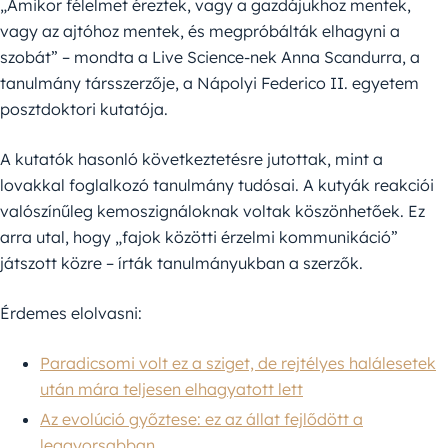
„Amikor félelmet éreztek, vagy a gazdájukhoz mentek,
vagy az ajtóhoz mentek, és megpróbálták elhagyni a
szobát” – mondta a Live Science-nek Anna Scandurra, a
tanulmány társszerzője, a Nápolyi Federico II. egyetem
posztdoktori kutatója.
A kutatók hasonló következtetésre jutottak, mint a
lovakkal foglalkozó tanulmány tudósai. A kutyák reakciói
valószínűleg kemoszignáloknak voltak köszönhetőek. Ez
arra utal, hogy „fajok közötti érzelmi kommunikáció”
játszott közre – írták tanulmányukban a szerzők.
Érdemes elolvasni:
Paradicsomi volt ez a sziget, de rejtélyes halálesetek
után mára teljesen elhagyatott lett
Az evolúció győztese: ez az állat fejlődött a
leggyorsabban