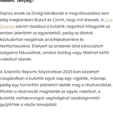
félelem. Tényleg?
Sajnos ennek az ősrégi kérdésnek a megválaszolása nem
elég megkérdezni Buksit és Cirmit, hogy mit éreznek. A
Live
Science
szerint ráadásul a kutatók nagyrészt kihagyták az
emberi jelenlétet az egyenletből, pedig az állatok
köztudottan reagálnak arckifejezéseinkre és
testtartásunkra. Ehelyett az emberek által kibocsátott
szagokra fókuszáltak, amikor boldog vagy félelmet keltő
videókat néznek.
A Scientific Reports folyóiratban 2023-ban közzétett
vizsgálatban a kutatók egyik nap egy vígjáték, másnap
pedig egy horrorfilm jeleneteit nézték meg a résztvevőkkel.
Miután a résztvevők megnézték az egyes videókat, a
kutatók vattakorongok segítségével izzadságmintát
gyűjtöttek a nézők hónaljából.