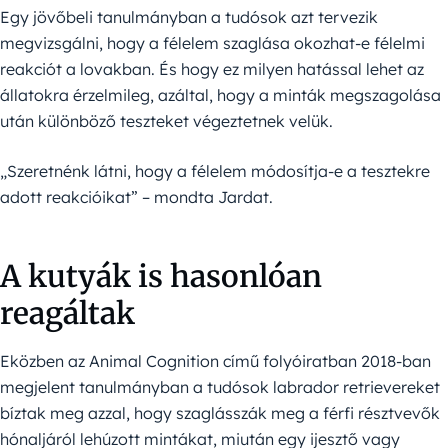
Egy jövőbeli tanulmányban a tudósok azt tervezik
megvizsgálni, hogy a félelem szaglása okozhat-e félelmi
reakciót a lovakban. És hogy ez milyen hatással lehet az
állatokra érzelmileg, azáltal, hogy a minták megszagolása
után különböző teszteket végeztetnek velük.
„Szeretnénk látni, hogy a félelem módosítja-e a tesztekre
adott reakcióikat” – mondta Jardat.
A kutyák is hasonlóan
reagáltak
Eközben az Animal Cognition című folyóiratban 2018-ban
megjelent tanulmányban a tudósok labrador retrievereket
bíztak meg azzal, hogy szaglásszák meg a férfi résztvevők
hónaljáról lehúzott mintákat, miután egy ijesztő vagy