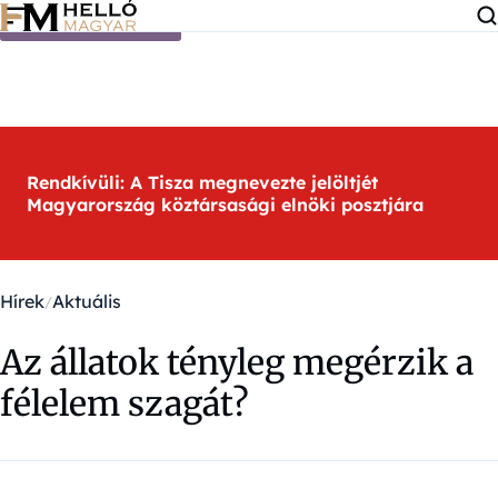
Ugrás a tartalomra
Rendkívüli: A Tisza megnevezte jelöltjét
Magyarország köztársasági elnöki posztjára
Hírek
Aktuális
Az állatok tényleg megérzik a
félelem szagát?