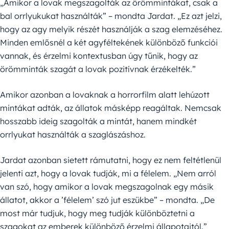
„Amikor a lovak megszagolták az örömmintákat, csak a
bal orrlyukukat használták” – mondta Jardat. „Ez azt jelzi,
hogy az agy melyik részét használják a szag elemzéséhez.
Minden emlősnél a két agyféltekének különböző funkciói
vannak, és érzelmi kontextusban úgy tűnik, hogy az
örömminták szagát a lovak pozitívnak érzékelték.”
Amikor azonban a lovaknak a horrorfilm alatt lehúzott
mintákat adták, az állatok másképp reagáltak. Nemcsak
hosszabb ideig szagolták a mintát, hanem mindkét
orrlyukat használták a szaglászáshoz.
Jardat azonban sietett rámutatni, hogy ez nem feltétlenül
jelenti azt, hogy a lovak tudják, mi a félelem. „Nem arról
van szó, hogy amikor a lovak megszagolnak egy másik
állatot, akkor a ’félelem’ szó jut eszükbe” – mondta. „De
most már tudjuk, hogy meg tudják különböztetni a
szagokat az emberek különböző érzelmi állapotaitól.”