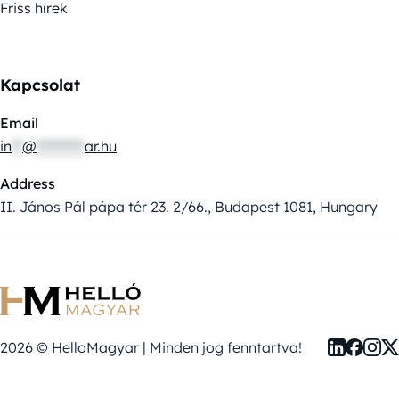
Friss hírek
Kapcsolat
Email
in
**
@
*********
ar.hu
Address
II. János Pál pápa tér 23. 2/66., Budapest 1081, Hungary
2026 © HelloMagyar | Minden jog fenntartva!