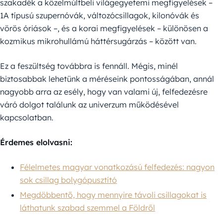
szakadék a közelmúltbeli világegyetemi megfigyelések –
1A típusú szupernóvák, változócsillagok, kilonóvák és
vörös óriások –, és a korai megfigyelések – különösen a
kozmikus mikrohullámú háttérsugárzás – között van.
Ez a feszültség továbbra is fennáll. Mégis, minél
biztosabbak lehetünk a méréseink pontosságában, annál
nagyobb arra az esély, hogy van valami új, felfedezésre
váró dolgot találunk az univerzum működésével
kapcsolatban.
Érdemes elolvasni:
Félelmetes magyar vonatkozású felfedezés: nagyon
sok csillag bolygópusztító
Megdöbbentő, hogy mennyire távoli csillagokat is
láthatunk szabad szemmel a Földről