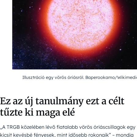
Illusztráció egy vörös óriásról. Baperookamo/Wikimedi
Ez az új tanulmány ezt a célt
tűzte ki maga elé
„A TRGB közelében lévő fiatalabb vörös óriáscsillagok egy
kicsit kevésbé fényesek, mint idősebb rokonaik” – mondja