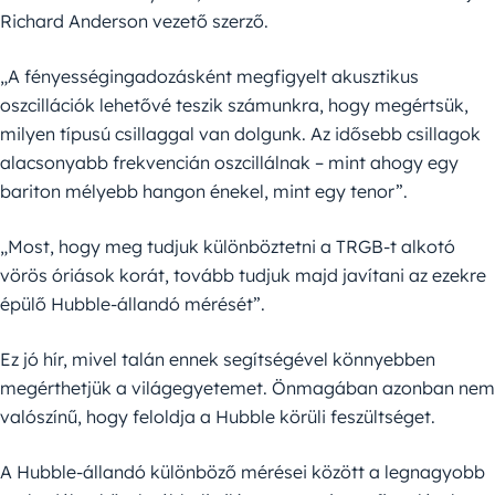
Richard Anderson vezető szerző.
„A fényességingadozásként megfigyelt akusztikus
oszcillációk lehetővé teszik számunkra, hogy megértsük,
milyen típusú csillaggal van dolgunk. Az idősebb csillagok
alacsonyabb frekvencián oszcillálnak – mint ahogy egy
bariton mélyebb hangon énekel, mint egy tenor”.
„Most, hogy meg tudjuk különböztetni a TRGB-t alkotó
vörös óriások korát, tovább tudjuk majd javítani az ezekre
épülő Hubble-állandó mérését”.
Ez jó hír, mivel talán ennek segítségével könnyebben
megérthetjük a világegyetemet. Önmagában azonban nem
valószínű, hogy feloldja a Hubble körüli feszültséget.
A Hubble-állandó különböző mérései között a legnagyobb