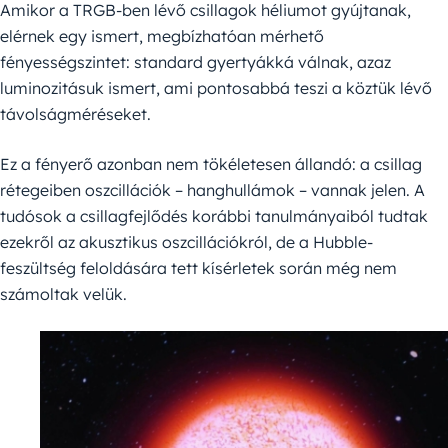
Amikor a TRGB-ben lévő csillagok héliumot gyújtanak,
elérnek egy ismert, megbízhatóan mérhető
fényességszintet: standard gyertyákká válnak, azaz
luminozitásuk ismert, ami pontosabbá teszi a köztük lévő
távolságméréseket.
Ez a fényerő azonban nem tökéletesen állandó: a csillag
rétegeiben oszcillációk – hanghullámok – vannak jelen. A
tudósok a csillagfejlődés korábbi tanulmányaiból tudtak
ezekről az akusztikus oszcillációkról, de a Hubble-
feszültség feloldására tett kísérletek során még nem
számoltak velük.