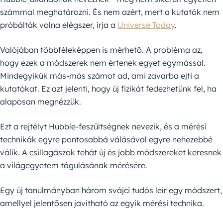
számmal meghatározni. És nem azért, mert a kutatók nem
próbálták volna elégszer, írja a
Universe Today
.
Valójában többféleképpen is mérhető. A probléma az,
hogy ezek a módszerek nem értenek egyet egymással.
Mindegyikük más-más számot ad, ami zavarba ejti a
kutatókat. Ez azt jelenti, hogy új fizikát fedezhetünk fel, ha
alaposan megnézzük.
Ezt a rejtélyt Hubble-feszültségnek nevezik, és a mérési
technikák egyre pontosabbá válásával egyre nehezebbé
válik. A csillagászok tehát új és jobb módszereket keresnek
a világegyetem tágulásának mérésére.
Egy új tanulmányban három svájci tudós leír egy módszert,
amellyel jelentősen javítható az egyik mérési technika.