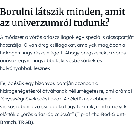
Borulni látszik minden, amit
az univerzumról tudunk?
A módszer a vörös óriáscsillagok egy speciális alcsoportját
használja. Olyan öreg csillagokat, amelyek magjában a
hidrogén nagy része elégett. Ahogy öregszenek, a vörös
óriások egyre nagyobbak, kevésbé sűrűek és
halványabbak lesznek.
Fejlődésük egy bizonyos pontján azonban a
hidrogénégetésről átváltanak héliumégetésre, ami drámai
fényességnövekedést okoz. Az életüknek ebben a
szakaszában lévő csillagokat úgy tekintik, mint amelyek
elérték a „örös óriás-ág csúcsát” (Tip-of-the-Red-Giant-
Branch, TRGB).