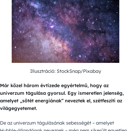
Illusztráció: StockSnap/Pixabay
Már közel három évtizede egyértelmű, hogy az
univerzum tágulása gyorsul. Egy ismeretlen jelenség,
amelyet „sötét energiának” neveztek el, szétfeszíti az
világegyetemet.
De az univerzum tágulásának sebességét – amelyet
Hubble-állandónak neveznek – még nem sikerült egyetlen