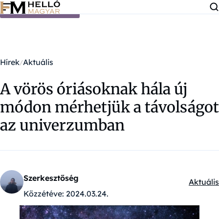
Ugrás a tartalomra
Hírek
Aktuális
A vörös óriásoknak hála új
módon mérhetjük a távolságot
az univerzumban
Szerkesztőség
Aktuális
Kategór
Közzétéve:
2024.03.24.