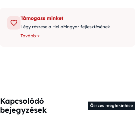
Támogass minket
Légy részese a HelloMagyar fejlesztésének
Tovább
Kapcsolódó
Összes megtekintése
bejegyzések