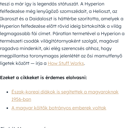
teszi a már így is legendás státuszát. A Hyperion
felfedezése még lenyűgöző szomszédait, a Helioszt, az
Ikaroszt és a Daidaloszt is háttérbe szorította, amelyek a
Hyperion felfedezése előtt rövid ideig birtokolták a világ
legmagasabb fái címet. Páratlan termetével a Hyperion a
természeti csodák világítótornyaként szolgál, magával
ragadva mindenkit, aki elég szerencsés ahhoz, hogy
megpillantsa toronymagas jelenlétét az ősi mamutfenyő
ligetek között — írja a
How Stuff Works
.
Ezeket a cikkeket is érdemes elolvasni:
Észak-koreai diákok is segítettek a magyaroknak
1956-ban
A magyar költők botrányos emberek voltak