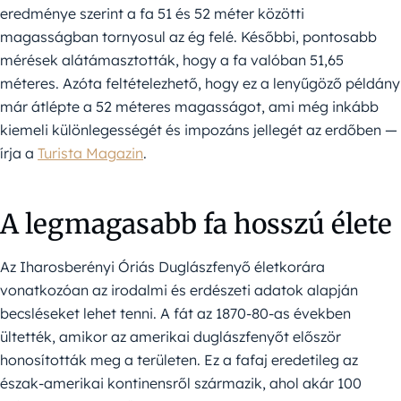
eredménye szerint a fa 51 és 52 méter közötti
magasságban tornyosul az ég felé. Későbbi, pontosabb
mérések alátámasztották, hogy a fa valóban 51,65
méteres. Azóta feltételezhető, hogy ez a lenyűgöző példány
már átlépte a 52 méteres magasságot, ami még inkább
kiemeli különlegességét és impozáns jellegét az erdőben —
írja a
Turista Magazin
.
A legmagasabb fa hosszú élete
Az Iharosberényi Óriás Duglászfenyő életkorára
vonatkozóan az irodalmi és erdészeti adatok alapján
becsléseket lehet tenni. A fát az 1870-80-as években
ültették, amikor az amerikai duglászfenyőt először
honosították meg a területen. Ez a fafaj eredetileg az
észak-amerikai kontinensről származik, ahol akár 100