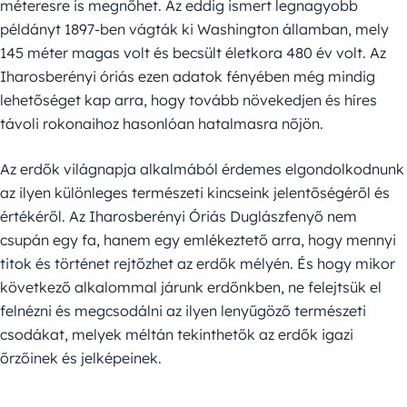
méteresre is megnőhet. Az eddig ismert legnagyobb
példányt 1897-ben vágták ki Washington államban, mely
145 méter magas volt és becsült életkora 480 év volt. Az
Iharosberényi óriás ezen adatok fényében még mindig
lehetőséget kap arra, hogy tovább növekedjen és híres
távoli rokonaihoz hasonlóan hatalmasra nőjön.
Az erdők világnapja alkalmából érdemes elgondolkodnunk
az ilyen különleges természeti kincseink jelentőségéről és
értékéről. Az Iharosberényi Óriás Duglászfenyő nem
csupán egy fa, hanem egy emlékeztető arra, hogy mennyi
titok és történet rejtőzhet az erdők mélyén. És hogy mikor
következő alkalommal járunk erdőnkben, ne felejtsük el
felnézni és megcsodálni az ilyen lenyűgöző természeti
csodákat, melyek méltán tekinthetők az erdők igazi
őrzőinek és jelképeinek.