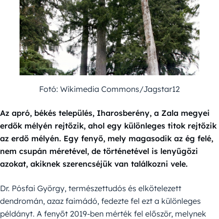
Fotó: Wikimedia Commons/Jagstar12
Az apró, békés település, Iharosberény, a Zala megyei
erdők mélyén rejtőzik, ahol egy különleges titok rejtőzik
az erdő mélyén. Egy fenyő, mely magasodik az ég felé,
nem csupán méretével, de történetével is lenyűgözi
azokat, akiknek szerencséjük van találkozni vele.
Dr. Pósfai György, természettudós és elkötelezett
dendromán, azaz faimádó, fedezte fel ezt a különleges
példányt. A fenyőt 2019-ben mérték fel először, melynek