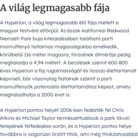
A világ legmagasabb fája
A Hyperion, a világ legmagasabb élő fája mellett a
magyar testvére eltörpül. Az észak-kaliforniai Redwood
Nemzeti Park buja kiterjedésében található parti
mamutfenyő hatalmas magasságokba emelkedik,
körülbelül 116 méter magasra, törzsének átmérője pedig
meghaladja a 4,94 métert. A becslések szerint 600-800
éves Hyperion a faj rugalmasságát és hosszú élettartamát
képviseli, bár viszonylag fiatalnak számít a parti
mamutfenyők potenciális élettartamához képest, amely
meghaladhatja a 2000 évet is.
A Hyperion pontos helyét 2006-ban fedezték fel Chris
Atkins és Michael Taylor természettudósok a park távoli
terepének felfedezése során, és a Hyperion pontos helye
továbbra is szigorúan őrzött titok, ami még titokzatosabbá