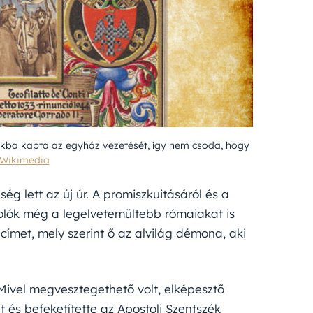
dékba kapta az egyház vezetését, így nem csoda, hogy
Wikimedia
ség lett az új úr. A promiszkuitásáról és a
olók még a legelvetemültebb rómaiakat is
ímet, mely szerint ő az alvilág démona, aki
ivel megvesztegethető volt, elképesztő
 és befeketítette az Apostoli Szentszék