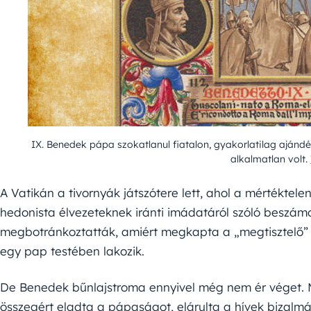
IX. Benedek pápa szokatlanul fiatalon, gyakorlatilag aján
alkalmatlan volt.
A Vatikán a tivornyák játszótere lett, ahol a mértéktelen
hedonista élvezeteknek iránti imádatáról szóló beszám
megbotránkoztatták, amiért megkapta a „megtisztelő” c
egy pap testében lakozik.
De Benedek bűnlajstroma ennyivel még nem ér véget. M
összegért eladta a pápaságot, elárulta a hívek bizalmát