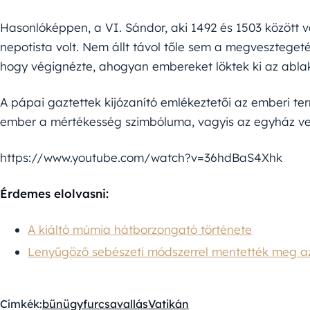
Hasonlóképpen, a VI. Sándor, aki 1492 és 1503 között vo
nepotista volt. Nem állt távol tőle sem a megvesztegetés
hogy végignézte, ahogyan embereket löktek ki az abla
A pápai gaztettek kijózanító emlékeztetői az emberi te
ember a mértékesség szimbóluma, vagyis az egyház ve
https://www.youtube.com/watch?v=36hdBaS4Xhk
Érdemes elolvasni:
A kiáltó múmia hátborzongató története
Lenyűgöző sebészeti módszerrel mentették meg az
Címkék:
bűnügy
furcsa
vallás
Vatikán