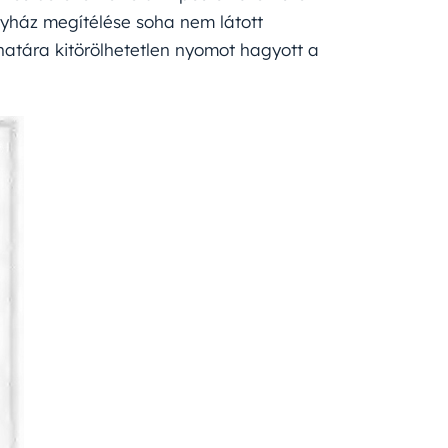
egyház megítélése soha nem látott
atára kitörölhetetlen nyomot hagyott a