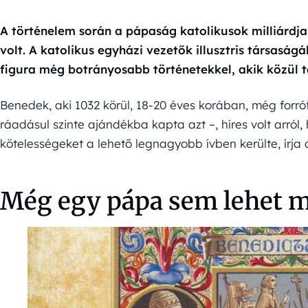
A történelem során a pápaság katolikusok milliárdja
volt. A katolikus egyházi vezetők illusztris társas
figura még botrányosabb történetekkel, akik közül ta
Benedek, aki 1032 körül, 18-20 éves korában, még forróf
ráadásul szinte ajándékba kapta azt –, híres volt arról
kötelességeket a lehető legnagyobb ívben kerülte, írja
Még egy pápa sem lehet m