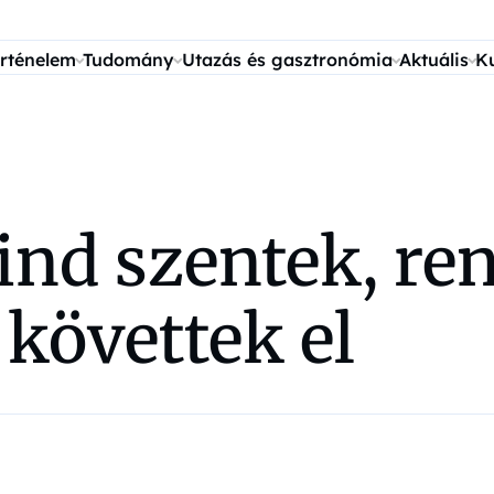
rténelem
Tudomány
Utazás és gasztronómia
Aktuális
K
nd szentek, re
követtek el