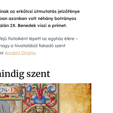
inak az erkölcsi útmutatás jelzőfénye
ágában azonban volt néhány botrányos
lán IX. Benedek viszi a prímet.
ejű fiatalként lépett az egyház élére –
, hogy a hivatalából fakadó szent
 az
Ancient Origins
.
indig szent