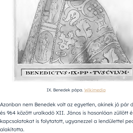
IX. Benedek pápa.
Wikimedia
Azonban nem Benedek volt az egyetlen, akinek jó pár do
és 964 között uralkodó XII. János is hasonlóan züllött é
kapcsolatokat is folytatott, ugyanezzel a lendülettel p
alakította.