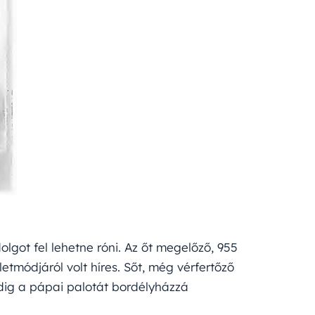
lgot fel lehetne róni. Az őt megelőző, 955
letmódjáról volt híres. Sőt, még vérfertőző
edig a pápai palotát bordélyházzá