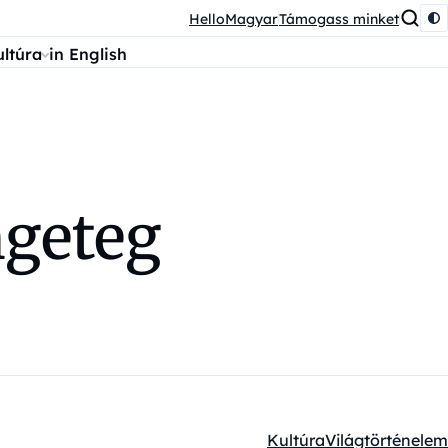
HelloMagyar
Támogass minket
ultúra
in English
ngeteg
Kultúra
Világtörténelem