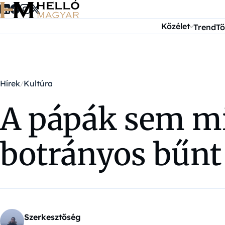
Ugrás a tartalomra
Közélet
Trend
Tö
Hírek
Kultúra
A pápák sem mi
botrányos bűnt 
Szerkesztőség