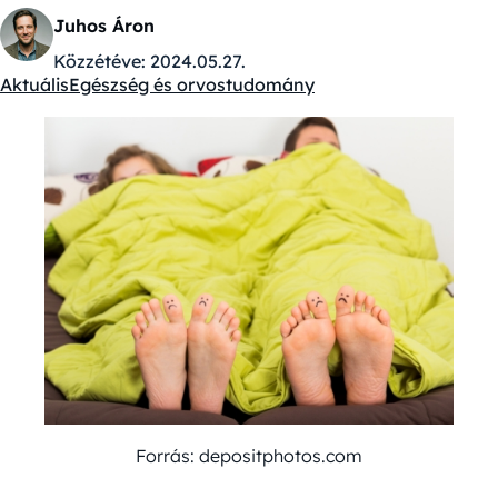
Juhos Áron
Közzétéve:
2024.05.27.
Aktuális
Egészség és orvostudomány
Kategóriák:
Forrás: depositphotos.com