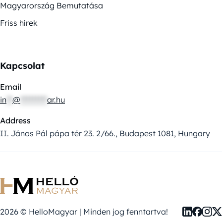
Magyarország Bemutatása
Friss hírek
Kapcsolat
Email
in
**
@
*********
ar.hu
Address
II. János Pál pápa tér 23. 2/66., Budapest 1081, Hungary
2026 © HelloMagyar | Minden jog fenntartva!