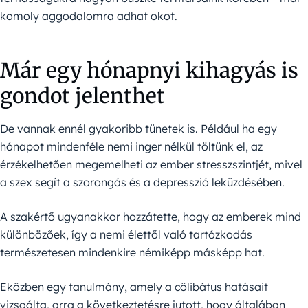
komoly aggodalomra adhat okot.
Már egy hónapnyi kihagyás is
gondot jelenthet
De vannak ennél gyakoribb tünetek is. Például ha egy
hónapot mindenféle nemi inger nélkül töltünk el, az
érzékelhetően megemelheti az ember stresszszintjét, mivel
a szex segít a szorongás és a depresszió leküzdésében.
A szakértő ugyanakkor hozzátette, hogy az emberek mind
különbözőek, így a nemi élettől való tartózkodás
természetesen mindenkire némiképp másképp hat.
Eközben egy tanulmány, amely a cölibátus hatásait
vizsgálta, arra a következtetésre jutott, hogy általában