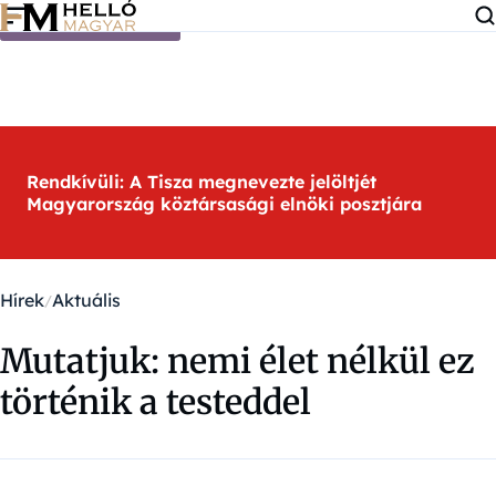
Ugrás a tartalomra
Rendkívüli: A Tisza megnevezte jelöltjét
Magyarország köztársasági elnöki posztjára
Hírek
Aktuális
Mutatjuk: nemi élet nélkül ez
történik a testeddel