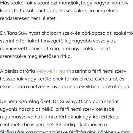
Más szakértők viszont azt mondják, hogy nagyon komoly
káros hatással lehet az egészségünkre, ha nem élünk
rendszeresen nemi életet.
Dr. Tara Suwinyattichaiporn szex- és párkapcsolati szakértő
szerint a férfiakat fenyegető legnagyobb veszély az
úgynevezett pénisz atrófia, ami ugyanakkor azért
szerencsére meglehetősen ritka.
A pénisz atrófia
Verywell Health
szerint a férfi nemi szerv
hosszának vagy kerületének tartós elvesztésére utal, és
elsősorban a hetvenes-nyolcvanas éveikben járókat érinti.
De nem kizárólag őket. Dr. Suwinyattichaiporn szerint
ugyanis használat nélkül a férfi nemi szerv kevésbé
rugalmassá válhat, ami a férfiaknak egy-két értékes
centiméterbe is kerülhet. Ez pedig – különösen a
férfiasságukra nagyon büszke férfitársaink körében – már