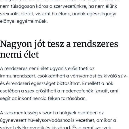
nem túlságosan káros a szervezetünkre, ha nem élünk
szexuális életet, viszont ha élünk, annak egészségügyi
előnyei egyértelműek.
Nagyon jót tesz a rendszeres
nemi élet
A rendszeres nemi élet ugyanis erősítheti az
immunrendszert, csökkentheti a vérnyomást és kiváló szív-
és érrendszeri egészséget biztosíthat. Emellett a nők
esetében a szex erősítheti a medencefenék izmait, ami
segít az inkontinencia féken tartásában.
A szexmentesség viszont a hölgyek esetében az
úgynevezett hüvelysorvadáshoz is vezethet, amikor a
szövet elvékonyodik és kiszárad. És a nemi szervek