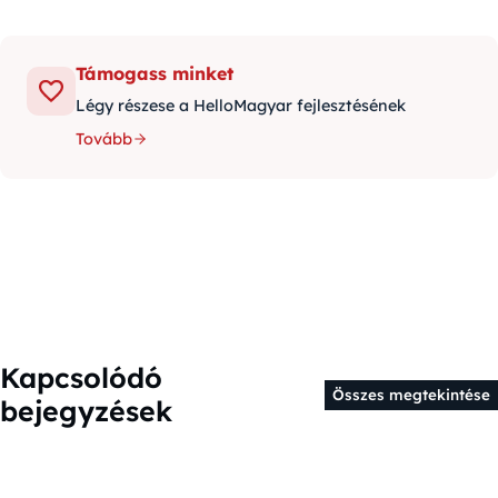
Támogass minket
Légy részese a HelloMagyar fejlesztésének
Tovább
Kapcsolódó
Összes megtekintése
bejegyzések