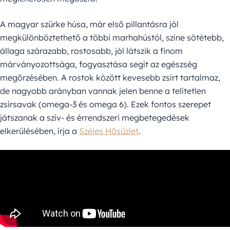
A magyar szürke húsa, már első pillantásra jól
megkülönböztethető a többi marhahústól, színe sötétebb,
állaga szárazabb, rostosabb, jól látszik a finom
márványozottsága, fogyasztása segít az egészség
megőrzésében. A rostok között kevesebb zsírt tartalmaz,
de nagyobb arányban vannak jelen benne a telítetlen
zsírsavak (omega-3 és omega 6). Ezek fontos szerepet
játszanak a szív- és érrendszeri megbetegedések
elkerülésében, írja a
Széles Hősüzlet
.