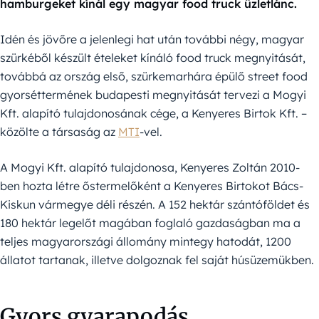
hamburgeket kínál egy magyar food truck üzletlánc.
Idén és jövőre a jelenlegi hat után további négy, magyar
szürkéből készült ételeket kínáló food truck megnyitását,
továbbá az ország első, szürkemarhára épülő street food
gyorséttermének budapesti megnyitását tervezi a Mogyi
Kft. alapító tulajdonosának cége, a Kenyeres Birtok Kft. –
közölte a társaság az
MTI
-vel.
A Mogyi Kft. alapító tulajdonosa, Kenyeres Zoltán 2010-
ben hozta létre őstermelőként a Kenyeres Birtokot Bács-
Kiskun vármegye déli részén. A 152 hektár szántóföldet és
180 hektár legelőt magában foglaló gazdaságban ma a
teljes magyarországi állomány mintegy hatodát, 1200
állatot tartanak, illetve dolgoznak fel saját húsüzemükben.
Gyors gyarapodás