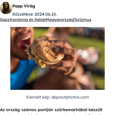
Papp Virág
Közzétéve:
2024.06.10.
Gasztronómia és italok
Magyarország
Turizmus
Kategóriák:
Kiemelt kép: depositphotos.com
Az ország számos pontján szürkemarhából készült