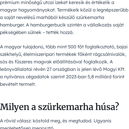
prémium minőségű utcai ízeket keresik és értékelik a
magyar hagyományokat. Termékeik közül a legnépszerűbb
a saját nevelésű marhából készülő szürkemarha
hamburger. A hamburgerbucik szintén a vállalkozás saját
pékségében sülnek – tették hozzá.
A magyar tulajdonú, több mint 500 főt foglalkoztató, bajai
székhelyű, élelmiszeripari termékek főként rágcsálnivalók,
sós és fűszeres magvak előállításával foglalkozik. A
leányvállalatai révén 27 országban is jelen lévő Mogyi Kft.
a nyilvános cégadatok szerint 2023-ban 5,8 milliárd forint
bevételt termelt.
Milyen a szürkemarha húsa?
A rövid válasz: kóstold meg, és megtudod. Ugyanis
meglehetősen megosztó.