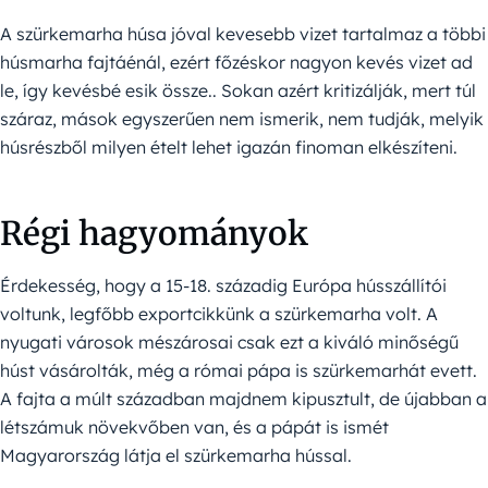
A szürkemarha húsa jóval kevesebb vizet tartalmaz a többi
húsmarha fajtáénál, ezért főzéskor nagyon kevés vizet ad
le, így kevésbé esik össze.. Sokan azért kritizálják, mert túl
száraz, mások egyszerűen nem ismerik, nem tudják, melyik
húsrészből milyen ételt lehet igazán finoman elkészíteni.
Régi hagyományok
Érdekesség, hogy a 15-18. századig Európa hússzállítói
voltunk, legfőbb exportcikkünk a szürkemarha volt. A
nyugati városok mészárosai csak ezt a kiváló minőségű
húst vásárolták, még a római pápa is szürkemarhát evett.
A fajta a múlt században majdnem kipusztult, de újabban a
létszámuk növekvőben van, és a pápát is ismét
Magyarország látja el szürkemarha hússal.