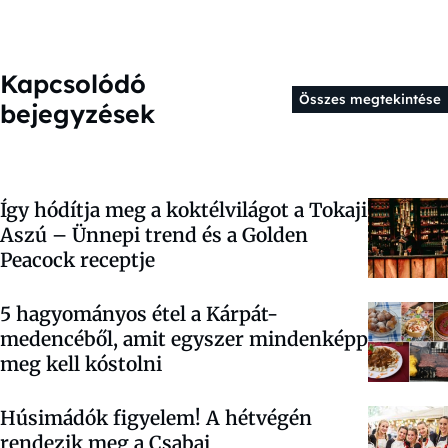
Kapcsolódó
Összes megtekintése
bejegyzések
Így hódítja meg a koktélvilágot a Tokaji
Aszú – Ünnepi trend és a Golden
Peacock receptje
5 hagyományos étel a Kárpát-
medencéből, amit egyszer mindenképp
meg kell kóstolni
Húsimádók figyelem! A hétvégén
rendezik meg a Csabai