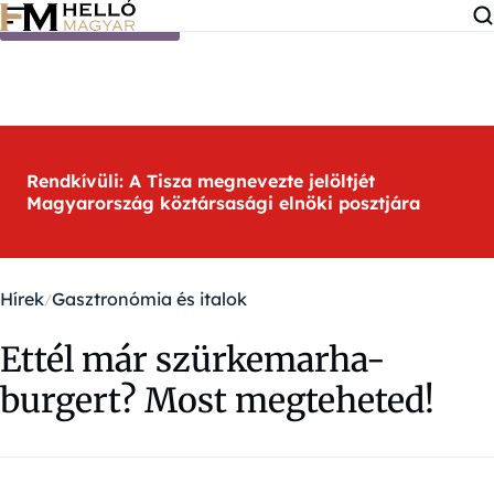
Ugrás a tartalomra
Rendkívüli: A Tisza megnevezte jelöltjét
Magyarország köztársasági elnöki posztjára
Hírek
Gasztronómia és italok
Ettél már szürkemarha-
burgert? Most megteheted!