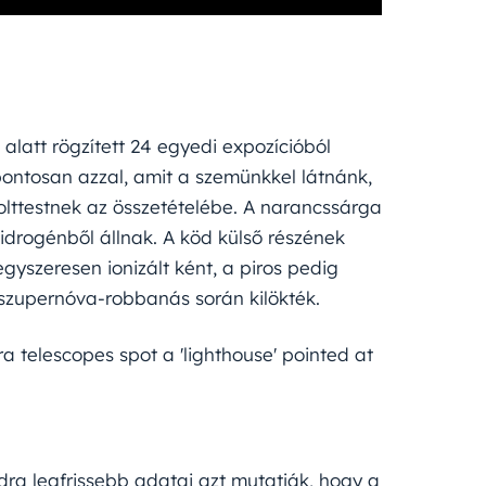
latt rögzített 24 egyedi expozícióból
pontosan azzal, amit a szemünkkel látnánk,
olttestnek az összetételébe. A narancssárga
hidrogénből állnak. A köd külső részének
egyszeresen ionizált ként, a piros pedig
a szupernóva-robbanás során kilökték.
telescopes spot a 'lighthouse' pointed at
a legfrissebb adatai azt mutatják, hogy a