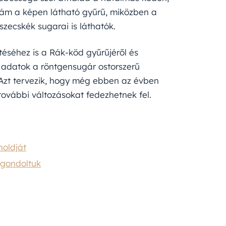
llám a képen látható gyűrű, miközben a
szecskék sugarai is láthatók.
ítéséhez is a Rák-köd gyűrűjéről és
tt adatok a röntgensugár ostorszerű
 Azt tervezik, hogy még ebben az évben
további változásokat fedezhetnek fel.
holdját
 gondoltuk