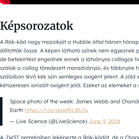
Képsorozatok
A Rák-köd nagy mozaikját a Hubble által három hónap a
állították össze. A képen látható színek nem egyeznek 
de betekintést engednek ennek a látványos csillagos h
szálak a csillag töredezett maradványai, és többnyire 
szálaiban lévő kék szín semleges oxigént jelent. A zöld 
kétszeresen ionizált oxigént jelöl. Ezeket az elemeket 
Space photo of the week: James Webb and Chandra 
Earth
https://t.co/oqwfKLBUSv
— Live Science (@LiveScience)
June 9, 2024
A JWST nemrégiben leképezte a Rák-ködöt, de a Chandr