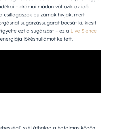
adékai – drámai módon változik az idő
a csillagászok pulzárnak hívják, mert
rgásnál sugárzássugarat bocsát ki, kicsit
figyelte ezt a sugárzást – ez a
Live Sience
energiája lökéshullámot keltett.
sebességű szél áthalad a hatalmas ködön,