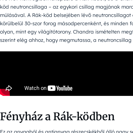
köd neutroncsillaga – az egykori csillag magjának mar
múlásával. A Rák-köd belsejében lévő neutroncsillagot 
körülbelül 30-szor forog másodpercenként, és minden fo
olyan, mint egy világítótorony. Chandra ismételten meg
szerint elég ahhoz, hogy megmutassa, a neutroncsillag 
Fényház a Rák-ködben
Ez az anyagból és antianyag részecskékből álló nagy 