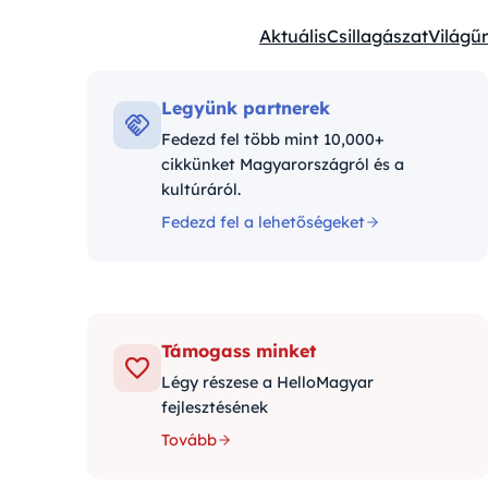
Aktuális
Csillagászat
Világűr
Kategóriák:
Legyünk partnerek
Fedezd fel több mint 10,000+
cikkünket Magyarországról és a
kultúráról.
Fedezd fel a lehetőségeket
Támogass minket
Légy részese a HelloMagyar
fejlesztésének
Tovább