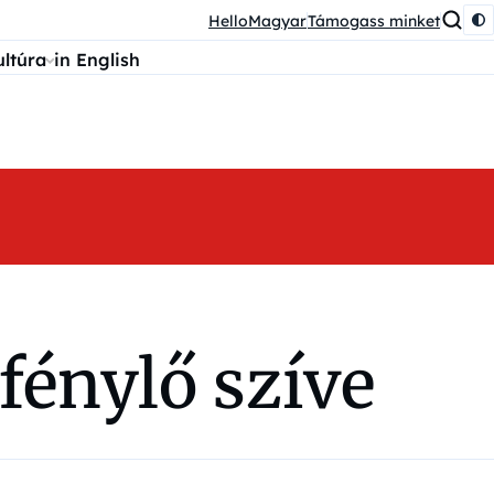
HelloMagyar
Támogass minket
ultúra
in English
fénylő szíve