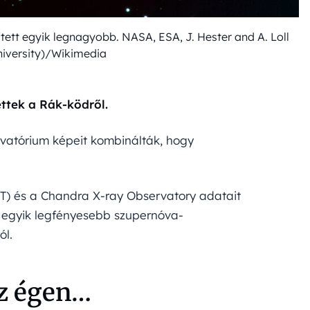
tett egyik legnagyobb. NASA, ESA, J. Hester and A. Loll
niversity)/Wikimedia
ettek a Rák-ködről.
atórium képeit kombinálták, hogy
T) és a Chandra X-ray Observatory adatait
t egyik legfényesebb szupernóva-
ól.
az égen…