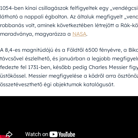
1054-ben kínai csillagászok felfigyeltek egy „vendégcsi
látható a nappali égbolton. Az általuk megfigyelt „ve
robbanás volt, aminek következtében létrejött a Rák-k
maradványa, magyarázza a
NASA
.
A 8,4-es magnitúdójú és a Földtől 6500 fényévre, a Bik
távcsővel észlelhető, és januárban a legjobb megfigyeln
fedezte fel 1731-ben, később pedig Charles Messier figy
üstökössel. Messier megfigyelése a ködről arra ösztönöz
összetéveszthető égi objektumok katalógusát.