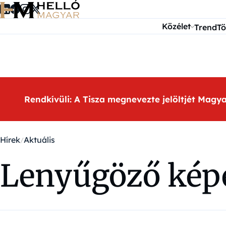
Ugrás a tartalomra
Közélet
Trend
Tö
Rendkívüli: A Tisza megnevezte jelöltjét Magy
Hírek
Aktuális
Lenyűgöző képe