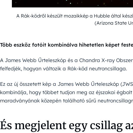
A Rák-ködről készült mozaikkép a Hubble által készí
(Arizona State U
Több eszköz fotóit kombinálva hihetetlen képet fest
A James Webb Űrteleszkóp és a Chandra X-ray Obszerv
felfedjék, hogyan változik a Rák-köd neutroncsillaga.
Ez az új összetett kép a James Webb Űrteleszkóp (JWS
kombinálja, hogy többet tudjon meg az éjszakai égbol
maradványának közepén található sűrű neutroncsillagr
És megjelent egy csillag 