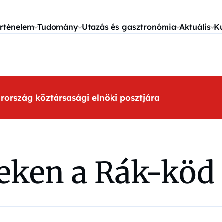
rténelem
Tudomány
Utazás és gasztronómia
Aktuális
K
arország köztársasági elnöki posztjára
ken a Rák-köd 