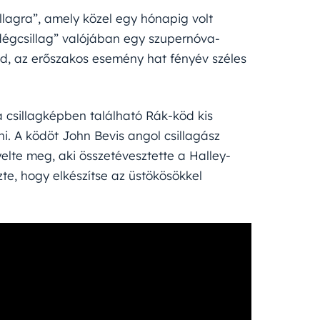
llagra”, amely közel egy hónapig volt
ndégcsillag” valójában egy szupernóva-
öd, az erőszakos esemény hat fényév széles
a csillagképben található Rák-köd kis
i. A ködöt John Bevis angol csillagász
elte meg, aki összetévesztette a Halley-
te, hogy elkészítse az üstökösökkel