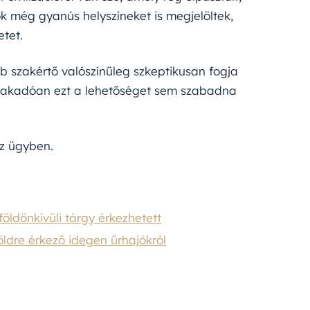
ok még gyanús helyszíneket is megjelöltek,
etet.
b szakértő valószínűleg szkeptikusan fogja
ől fakadóan ezt a lehetőséget sem szabadna
az ügyben.
földönkívüli tárgy érkezhetett
ldre érkező idegen űrhajókról