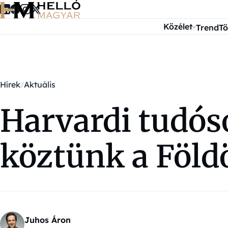
Ugrás a tartalomra
Közélet
Trend
Tö
Hírek
Aktuális
Harvardi tudóso
köztünk a Föld
Juhos Áron