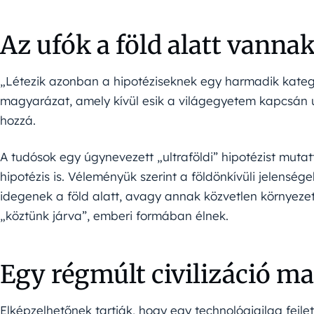
Az ufók a föld alatt vanna
„Létezik azonban a hipotéziseknek egy harmadik kategó
magyarázat, amely kívül esik a világegyetem kapcsán 
hozzá.
A tudósok egy úgynevezett „ultraföldi” hipotézist mutat
hipotézis is. Véleményük szerint a földönkívüli jelensé
idegenek a föld alatt, avagy annak közvetlen környeze
„köztünk járva”, emberi formában élnek.
Egy régmúlt civilizáció m
Elképzelhetőnek tartják, hogy egy technológiailag fejlett