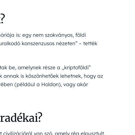
k?
riája is: egy nem szokványos, földi
uralkodó konszenzusos nézeten” – tették
tak be, amelynek része a „kriptoföldi”
gek annak is köszönhetőek lehetnek, hogy az
tében (például a Holdon), vagy akár
aradékai?
 civilizációról van szó, amely rég elpusztult,