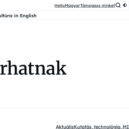
HelloMagyar
Támogass minket
ultúra
in English
árhatnak
Aktuális
Kutatás, technológia, MI