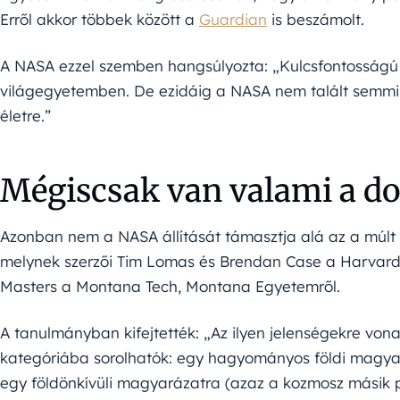
Erről akkor többek között a
Guardian
is beszámolt.
A NASA ezzel szemben hangsúlyozta: „Kulcsfontosságú p
világegyetemben. De ezidáig a NASA nem talált semmilye
életre.”
Mégiscsak van valami a d
Azonban nem a NASA állítását támasztja alá az a múlt
melynek szerzői Tim Lomas és Brendan Case a Harvard
Masters a Montana Tech, Montana Egyetemről.
A tanulmányban kifejtették: „Az ilyen jelenségekre von
kategóriába sorolhatók: egy hagyományos földi magyar
egy földönkívüli magyarázatra (azaz a kozmosz másik pon