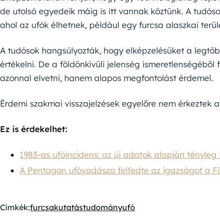
de utolsó egyedeik máig is itt vannak köztünk. A tudós
ahol az ufók élhetnek, például egy furcsa alaszkai terül
A tudósok hangsúlyozták, hogy elképzelésüket a legtöb
értékelni. De a földönkívüli jelenség ismeretlenségéb
azonnal elvetni, hanem alapos megfontolást érdemel.
Érdemi szakmai visszajelzések egyelőre nem érkeztek 
Ez is érdekelhet:
1983-as ufóincidens: az új adatok alapján tényleg 
A Pentagon ufóvadásza felfedte az igazságot a Fö
Címkék:
furcsa
kutatás
tudomány
ufó