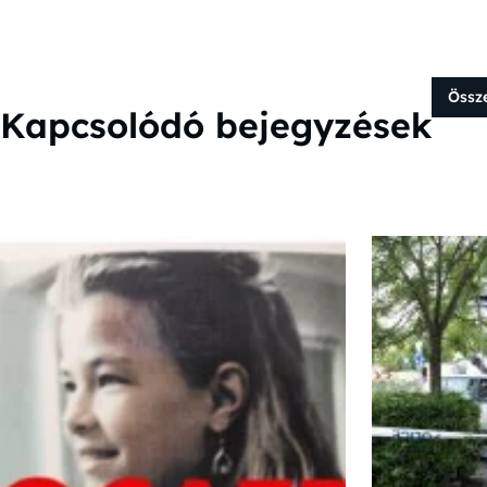
Össz
Kapcsolódó bejegyzések