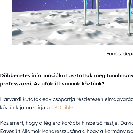
Forrás: dep
Döbbenetes információkat osztottak meg tanulmán
professzorai. Az ufók itt vannak köztünk?
Harvardi kutatók egy csoportja részletesen elmagyaráz
köztünk járnak, írja a
LADbible
.
Közismert, hogy a légierő korábbi hírszerző tisztje, Davi
Egyesült Államok Kongresszusának, hogy a kormány pont