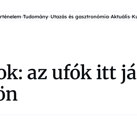
rténelem
Tudomány
Utazás és gasztronómia
Aktuális
K
k: az ufók itt j
ön