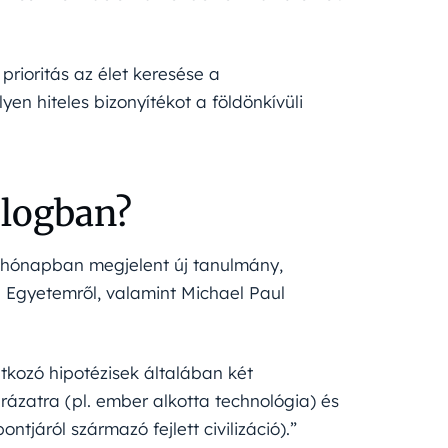
rioritás az élet keresése a
n hiteles bizonyítékot a földönkívüli
ologban?
 hónapban megjelent új tanulmány,
 Egyetemről, valamint Michael Paul
atkozó hipotézisek általában két
ázatra (pl. ember alkotta technológia) és
tjáról származó fejlett civilizáció).”