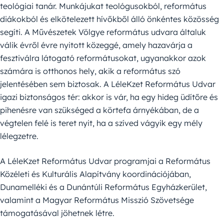
teológiai tanár. Munkájukat teológusokból, református
diákokból és elkötelezett hívőkből álló önkéntes közösség
segíti. A Művészetek Völgye református udvara általuk
válik évről évre nyitott közeggé, amely hazavárja a
fesztiválra látogató reformátusokat, ugyanakkor azok
számára is otthonos hely, akik a református szó
jelentésében sem biztosak. A LéleKzet Református Udvar
igazi biztonságos tér: akkor is vár, ha egy hideg üdítőre és
pihenésre van szükséged a körtefa árnyékában, de a
végtelen felé is teret nyit, ha a szíved vágyik egy mély
lélegzetre.
A LéleKzet Református Udvar programjai a Református
Közéleti és Kulturális Alapítvány koordinációjában,
Dunamelléki és a Dunántúli Református Egyházkerület,
valamint a Magyar Református Misszió Szövetsége
támogatásával jöhetnek létre.