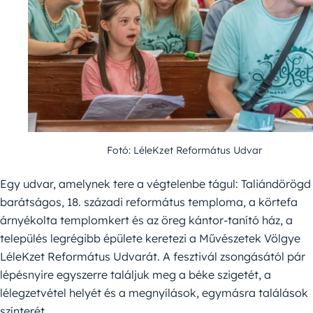
Fotó: LéleKzet Református Udvar
Egy udvar, amelynek tere a végtelenbe tágul: Taliándörögd
barátságos, 18. századi református temploma, a körtefa
árnyékolta templomkert és az öreg kántor-tanító ház, a
település legrégibb épülete keretezi a Művészetek Völgye
LéleKzet Református Udvarát. A fesztivál zsongásától pár
lépésnyire egyszerre találjuk meg a béke szigetét, a
lélegzetvétel helyét és a megnyílások, egymásra találások
színterét.