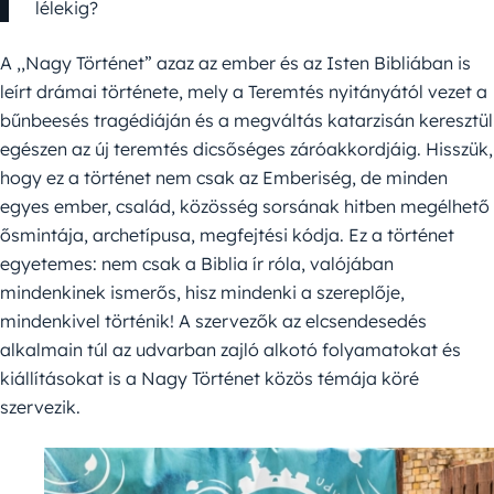
lélekig?
A ,,Nagy Történet” azaz az ember és az Isten Bibliában is
leírt drámai története, mely a Teremtés nyitányától vezet a
bűnbeesés tragédiáján és a megváltás katarzisán keresztül
egészen az új teremtés dicsőséges záróakkordjáig. Hisszük,
hogy ez a történet nem csak az Emberiség, de minden
egyes ember, család, közösség sorsának hitben megélhető
ősmintája, archetípusa, megfejtési kódja. Ez a történet
egyetemes: nem csak a Biblia ír róla, valójában
mindenkinek ismerős, hisz mindenki a szereplője,
mindenkivel történik! A szervezők az elcsendesedés
alkalmain túl az udvarban zajló alkotó folyamatokat és
kiállításokat is a Nagy Történet közös témája köré
szervezik.