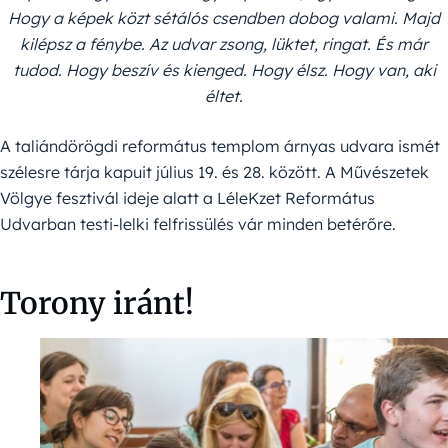
Hogy a képek közt sétálós csendben dobog valami. Majd
kilépsz a fénybe. Az udvar zsong, lüktet, ringat. És már
tudod. Hogy beszív és kienged. Hogy élsz. Hogy van, aki
éltet.
A taliándörögdi református templom árnyas udvara ismét
szélesre tárja kapuit július 19. és 28. között. A Művészetek
Völgye fesztivál ideje alatt a LéleKzet Református
Udvarban testi-lelki felfrissülés vár minden betérőre.
Torony iránt!