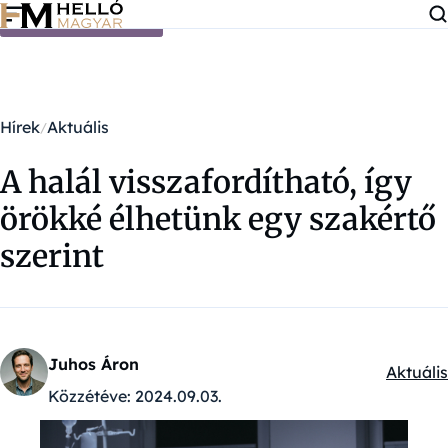
Ugrás a tartalomra
Hírek
Aktuális
A halál visszafordítható, így
örökké élhetünk egy szakértő
szerint
Juhos Áron
Aktuális
Kategór
Közzétéve:
2024.09.03.