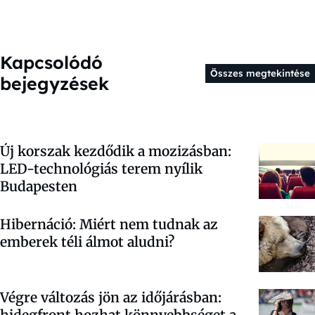
Kapcsolódó
Összes megtekintése
bejegyzések
Új korszak kezdődik a mozizásban:
LED-technológiás terem nyílik
Budapesten
Hibernáció: Miért nem tudnak az
emberek téli álmot aludni?
Végre változás jön az időjárásban:
hidegfront hozhat könnyebbséget a