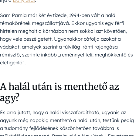
írja a
Daily Star
.
Sam Parnia már két évtizede, 1994-ben vált a halál
témakörének megszállottjává. Ekkor ugyanis egy férfi
hirtelen meghalt a kórházban nem sokkal azt követően,
hogy vele beszélgetett. Ugyanakkor cáfolja azokat a
vádakat, amelyek szerint a túlvilág iránti rajongása
rémisztő, szerinte inkább „reménnyel teli, meghökkentő és
életigenlő”.
A halál után is menthető az
agy?
És arra jutott, hogy a halál visszafordítható, ugyanis az
agyunk még napokig menthető a halál után, testünk pedig
a tudomány fejlődésének köszönhetően továbbra is