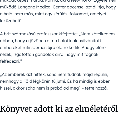
működőképes marad. Parnia, aki a New York-i Egyetemen
működő Langone Medical Center docense, azt állítja, hogy
a halál nem más, mint egy sérülési folyamat, amelyet
leküzdhető.
A brit származású professzor kifejtette: „Nem kételkedem
abban, hogy a jövőben a ma halottnak nyilvánított
embereket rutinszerűen újra életre keltik. Ahogy előre
nézek, izgatottan gondolok arra, hogy mit fognak
felfedezni.”
„Az emberek azt hitték, soha nem tudnak majd repülni,
nemhogy a Föld légkörén túljutni. És ha mindig is ebben
hiszel, akkor soha nem is próbálod meg” – tette hozzá.
Könyvet adott ki az elméletéről