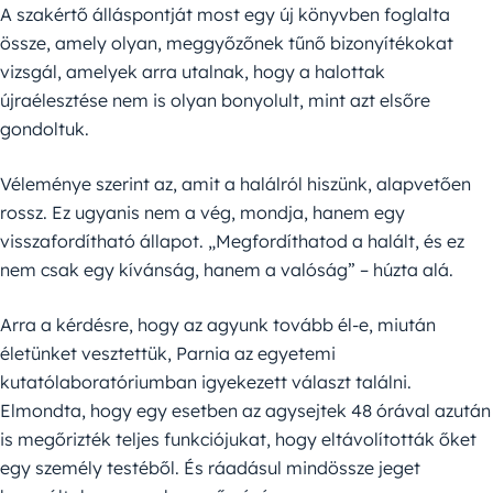
A szakértő álláspontját most egy új könyvben foglalta
össze, amely olyan, meggyőzőnek tűnő bizonyítékokat
vizsgál, amelyek arra utalnak, hogy a halottak
újraélesztése nem is olyan bonyolult, mint azt elsőre
gondoltuk.
Véleménye szerint az, amit a halálról hiszünk, alapvetően
rossz. Ez ugyanis nem a vég, mondja, hanem egy
visszafordítható állapot. „Megfordíthatod a halált, és ez
nem csak egy kívánság, hanem a valóság” – húzta alá.
Arra a kérdésre, hogy az agyunk tovább él-e, miután
életünket vesztettük, Parnia az egyetemi
kutatólaboratóriumban igyekezett választ találni.
Elmondta, hogy egy esetben az agysejtek 48 órával azután
is megőrizték teljes funkciójukat, hogy eltávolították őket
egy személy testéből. És ráadásul mindössze jeget