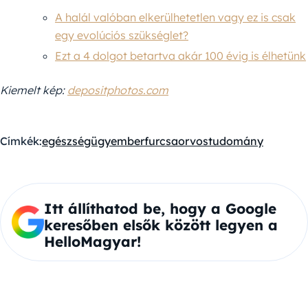
A halál valóban elkerülhetetlen vagy ez is csak
egy evolúciós szükséglet?
Ezt a 4 dolgot betartva akár 100 évig is élhetünk
Kiemelt kép:
depositphotos.com
Címkék:
egészségügy
ember
furcsa
orvostudomány
Itt állíthatod be, hogy a Google
keresőben elsők között legyen a
HelloMagyar!