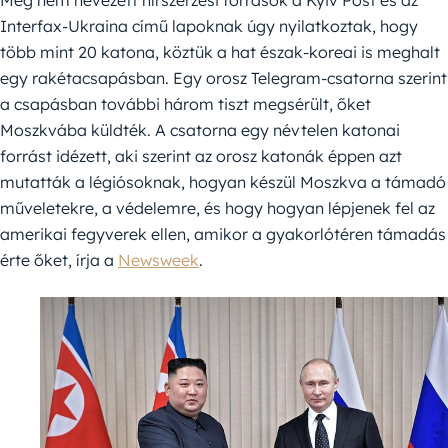
Meg nem nevezett hírszerzési források a Kyiv Post és az
Interfax-Ukraina című lapoknak úgy nyilatkoztak, hogy
több mint 20 katona, köztük a hat észak-koreai is meghalt
egy rakétacsapásban. Egy orosz Telegram-csatorna szerint
a csapásban további három tiszt megsérült, őket
Moszkvába küldték. A csatorna egy névtelen katonai
forrást idézett, aki szerint az orosz katonák éppen azt
mutatták a légiósoknak, hogyan készül Moszkva a támadó
műveletekre, a védelemre, és hogy hogyan lépjenek fel az
amerikai fegyverek ellen, amikor a gyakorlótéren támadás
érte őket, írja a
Newsweek
.