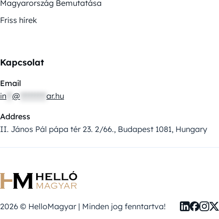
Magyarország Bemutatása
Friss hírek
Kapcsolat
Email
in
**
@
*********
ar.hu
Address
II. János Pál pápa tér 23. 2/66., Budapest 1081, Hungary
2026 © HelloMagyar | Minden jog fenntartva!