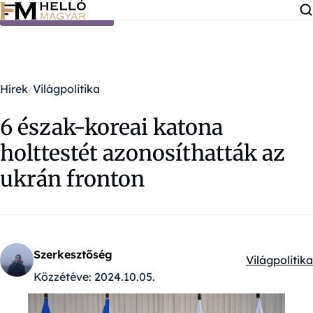
Ugrás a tartalomra
Hírek
Világpolitika
6 észak-koreai katona
holttestét azonosíthatták az
ukrán fronton
Szerkesztőség
Világpolitika
Kategóriák:
Közzétéve:
2024.10.05.