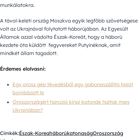
munkálatokra.
A távol-keleti ország Moszkva egyik legfőbb szövetségese
volt az Ukrajnával folytatott háborújában. Az Egyesült
Államok azzal vádolta Észak-Koreát, hogy a háború
kezdete óta küldött fegyvereket Putyinéknak, amit
mindkét állam tagadott.
Érdemes elolvasni:
Egy orosz gép tévedésből egy gabonaszállító hajót
bombázott le
Oroszországért harcoló kínai katonák haltak meg
Ukrajnában?
Címkék:
Észak-Korea
háború
katonaság
Oroszország