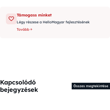
Támogass minket
Légy részese a HelloMagyar fejlesztésének
Tovább
Kapcsolódó
Összes megtekintése
bejegyzések