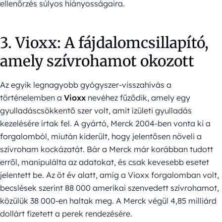
ellenőrzés súlyos hiányosságaira.
3. Vioxx: A fájdalomcsillapító,
amely szívrohamot okozott
Az egyik legnagyobb gyógyszer-visszahívás a
történelemben a
Vioxx
nevéhez fűződik, amely egy
gyulladáscsökkentő szer volt, amit ízületi gyulladás
kezelésére írtak fel. A gyártó, Merck 2004-ben vonta ki a
forgalomból, miután kiderült, hogy jelentősen növeli a
szívroham kockázatát. Bár a Merck már korábban tudott
erről, manipulálta az adatokat, és csak kevesebb esetet
jelentett be. Az öt év alatt, amíg a Vioxx forgalomban volt,
becslések szerint 88 000 amerikai szenvedett szívrohamot,
közülük 38 000-en haltak meg. A Merck végül 4,85 milliárd
dollárt fizetett a perek rendezésére.