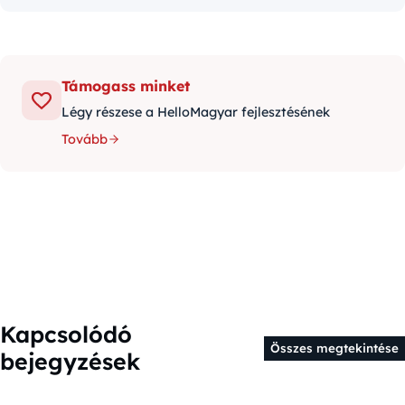
Támogass minket
Légy részese a HelloMagyar fejlesztésének
Tovább
Kapcsolódó
Összes megtekintése
bejegyzések