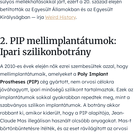
súlyos mellékhatásokkal járt, ezért a 20. század elején
betiltották az Egyesült Államokban és az Egyesült
Királyságban — írja
Weird History
.
2. PIP mellimplantátumok:
Ipari szilikonbotrány
A 2010-es évek elején nők ezrei szembesültek azzal, hogy
mellimplantátumaik, amelyeket a
Poly Implant
Prostheses (PIP)
cég gyártott, nem orvosi célokra
jóváhagyott, ipari minőségű szilikont tartalmaztak. Ezek az
implantátumok sokkal gyakrabban repedtek meg, mint a
szabványos szilikon implantátumok. A botrány akkor
robbant ki, amikor kiderült, hogy a PIP alapítója, Jean-
Claude Mas illegálisan használt olcsóbb anyagokat. Mas-t
börtönbüntetésre ítélték, és az eset rávilágított az orvosi