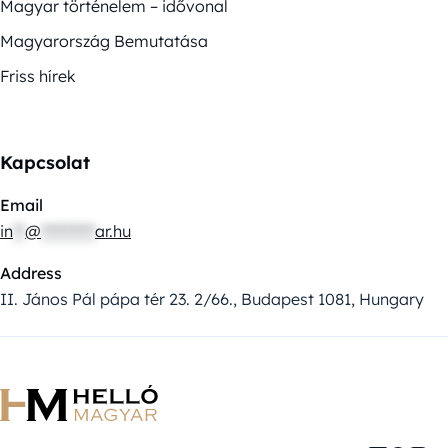
Magyar történelem – idővonal
Magyarország Bemutatása
Friss hírek
Kapcsolat
Email
in
**
@
*********
ar.hu
Address
II. János Pál pápa tér 23. 2/66., Budapest 1081, Hungary