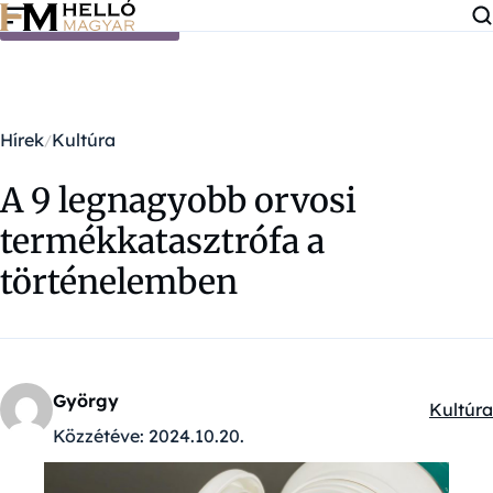
Ugrás a tartalomra
Hírek
Kultúra
A 9 legnagyobb orvosi
termékkatasztrófa a
történelemben
György
Kultúra
Kategór
Közzétéve:
2024.10.20.