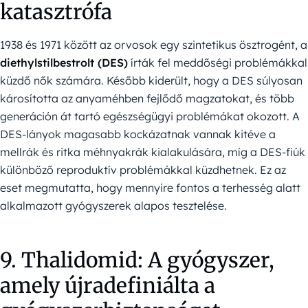
katasztrófa
1938 és 1971 között az orvosok egy szintetikus ösztrogént, a
diethylstilbestrolt (DES)
írták fel meddőségi problémákkal
küzdő nők számára. Később kiderült, hogy a DES súlyosan
károsította az anyaméhben fejlődő magzatokat, és több
generáción át tartó egészségügyi problémákat okozott. A
DES-lányok magasabb kockázatnak vannak kitéve a
mellrák és ritka méhnyakrák kialakulására, míg a DES-fiúk
különböző reproduktív problémákkal küzdhetnek. Ez az
eset megmutatta, hogy mennyire fontos a terhesség alatt
alkalmazott gyógyszerek alapos tesztelése.
9. Thalidomid: A gyógyszer,
amely újradefiniálta a