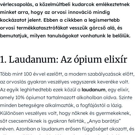
vérlecsapolás, a közelmúltbeli kudarcok emlékeztetnek
minket arra, hogy az orvosi innováció mindig
kockázatot jelent. Ebben a cikkben a legismertebb
orvosi termékkatasztrófákat vesszük górcső alá, és
bemutatjuk, milyen tanulságokat vonhatunk le belőlük.
1. Laudanum: Az ópium elixír
Több mint 100 évvel ezelőtt, a modern szabályozások előtt,
az orvoslás gyakran veszélyes vegyszerek keveréke volt.
Az egyik leghírhedtebb ezek közül a
laudanum
, egy elixír,
amely 10% ópiumot tartalmazott alkoholban oldva. Szinte
minden betegségre alkalmazták, a fogfájástól a lázig.
Különösen veszélyes volt, hogy nőknek és gyermekeknek,
sőt csecsemőknek is gyakran felírták, „Anya barátja”
néven. Azonban a laudanum erősen függőséget okozott, és