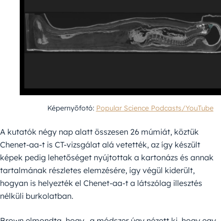
Képernyőfotó:
Popular Science Podcasts/YouTube
A kutatók négy nap alatt összesen 26 múmiát, köztük
Chenet-aa-t is CT-vizsgálat alá vetették, az így készült
képek pedig lehetőséget nyújtottak a kartonázs és annak
tartalmának részletes elemzésére, így végül kiderült,
hogyan is helyezték el Chenet-aa-t a látszólag illesztés
nélküli burkolatban.
Brown elmondta, hogy „a módszer úgy nézett ki, hogy egy