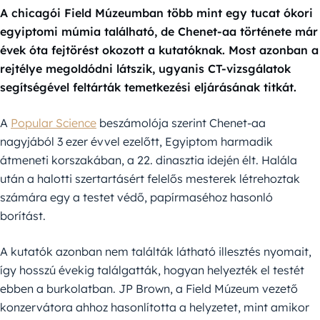
A chicagói Field Múzeumban több mint egy tucat ókori
egyiptomi múmia található, de Chenet-aa története már
évek óta fejtörést okozott a kutatóknak. Most azonban a
rejtélye megoldódni látszik, ugyanis CT-vizsgálatok
segítségével feltárták temetkezési eljárásának titkát.
A
Popular Science
beszámolója szerint Chenet-aa
nagyjából 3 ezer évvel ezelőtt, Egyiptom harmadik
átmeneti korszakában, a 22. dinasztia idején élt. Halála
után a halotti szertartásért felelős mesterek létrehoztak
számára egy a testet védő, papírmaséhoz hasonló
borítást.
A kutatók azonban nem találták látható illesztés nyomait,
így hosszú évekig találgatták, hogyan helyezték el testét
ebben a burkolatban. JP Brown, a Field Múzeum vezető
konzervátora ahhoz hasonlította a helyzetet, mint amikor