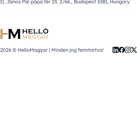
II. János Pál pápa tér 23. 2/66., Budapest 1081, Hungary
2026 © HelloMagyar | Minden jog fenntartva!