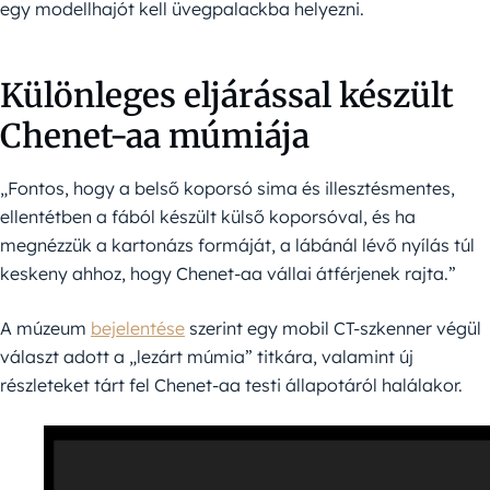
egy modellhajót kell üvegpalackba helyezni.
Különleges eljárással készült
Chenet-aa múmiája
„Fontos, hogy a belső koporsó sima és illesztésmentes,
ellentétben a fából készült külső koporsóval, és ha
megnézzük a kartonázs formáját, a lábánál lévő nyílás túl
keskeny ahhoz, hogy Chenet-aa vállai átférjenek rajta.”
A múzeum
bejelentése
szerint egy mobil CT-szkenner végül
választ adott a „lezárt múmia” titkára, valamint új
részleteket tárt fel Chenet-aa testi állapotáról halálakor.