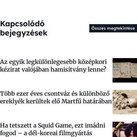
Kapcsolódó
Összes megtekintése
bejegyzések
Az egyik legkülönlegesebb középkori
kézirat valójában hamisítvány lenne?
Több ezer éves csontváz és különböző
ereklyék kerültek elő Martfű határában
Ha tetszett a Squid Game, ezt imádni
fogod – a dél-koreai filmgyártás