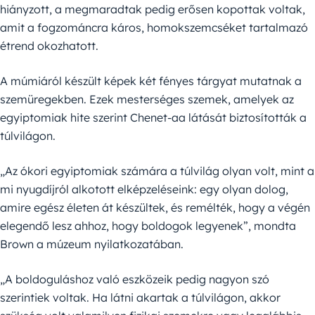
hiányzott, a megmaradtak pedig erősen kopottak voltak,
amit a fogzománcra káros, homokszemcséket tartalmazó
étrend okozhatott.
A múmiáról készült képek két fényes tárgyat mutatnak a
szemüregekben. Ezek mesterséges szemek, amelyek az
egyiptomiak hite szerint Chenet-aa látását biztosították a
túlvilágon.
„Az ókori egyiptomiak számára a túlvilág olyan volt, mint a
mi nyugdíjról alkotott elképzeléseink: egy olyan dolog,
amire egész életen át készültek, és remélték, hogy a végén
elegendő lesz ahhoz, hogy boldogok legyenek”, mondta
Brown a múzeum nyilatkozatában.
„A boldoguláshoz való eszközeik pedig nagyon szó
szerintiek voltak. Ha látni akartak a túlvilágon, akkor