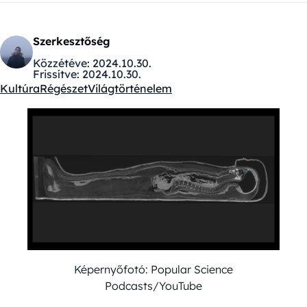
Szerkesztőség
Közzétéve:
2024.10.30.
Frissítve:
2024.10.30.
Kultúra
Régészet
Világtörténelem
Kategóriák:
Képernyőfotó: Popular Science
Podcasts/YouTube