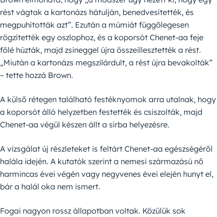
rést vágtak a kartonázs hátulján, benedvesítették, és
megpuhították azt”. Ezután a múmiát függőlegesen
rögzítették egy oszlophoz, és a koporsót Chenet-aa feje
fölé húzták, majd zsineggel újra összeillesztették a rést.
„Miután a kartonázs megszilárdult, a rést újra bevakolták”
– tette hozzá Brown.
A külső rétegen található festéknyomok arra utalnak, hogy
a koporsót álló helyzetben festették és csiszolták, majd
Chenet-aa végül készen állt a sírba helyezésre.
A vizsgálat új részleteket is feltárt Chenet-aa egészségéről
halála idején. A kutatók szerint a nemesi származású nő
harmincas évei végén vagy negyvenes évei elején hunyt el,
bár a halál oka nem ismert.
Fogai nagyon rossz állapotban voltak. Közülük sok