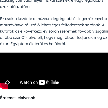
szükség volt valamilyen fizikai szemekre vagy legalábbis
azok utánzatára.”
Ez csak a kezdete a múzeum legrégebbi és legérzékenyebb
maradványairól szóló lehetséges felfedezések sorának. A
kutatók az elkövetkező év során szeretnék tovább vizsgálni
a több ezer CT-felvételt, hogy még többet tudjanak meg az
ókori Egyiptom életéről és haláláról.
Érdemes elolvasni: