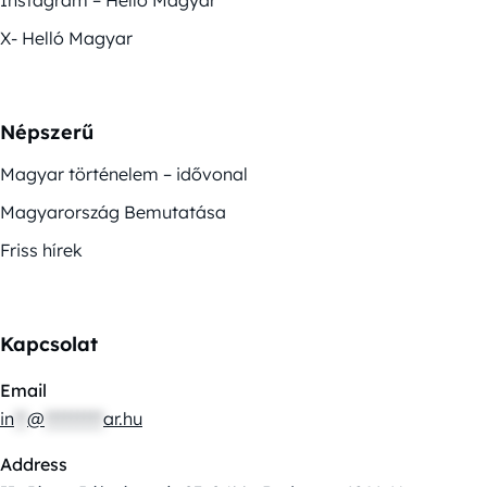
Instagram – Helló Magyar
X- Helló Magyar
Népszerű
Magyar történelem – idővonal
Magyarország Bemutatása
Friss hírek
Kapcsolat
Email
in
**
@
*********
ar.hu
Address