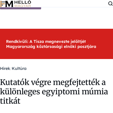
Ugrás a tartalomra
Rendkívüli: A Tisza megnevezte jelöltjét
Magyarország köztársasági elnöki posztjára
Hírek
Kultúra
Kutatók végre megfejtették a
különleges egyiptomi múmia
titkát