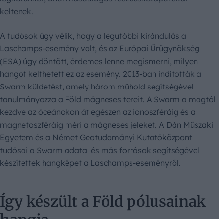
keltenek.
A tudósok úgy vélik, hogy a legutóbbi kirándulás a
Laschamps-esemény volt, és az Európai Űrügynökség
(ESA) úgy döntött, érdemes lenne megismerni, milyen
hangot kelthetett ez az esemény. 2013-ban indították a
Swarm küldetést, amely három műhold segítségével
tanulmányozza a Föld mágneses tereit. A Swarm a magtól
kezdve az óceánokon át egészen az ionoszféráig és a
magnetoszféráig méri a mágneses jeleket. A Dán Műszaki
Egyetem és a Német Geotudományi Kutatóközpont
tudósai a Swarm adatai és más források segítségével
készítettek hangképet a Laschamps-eseményről.
Így készült a Föld pólusainak