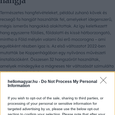
hangja
Természetes hangfelvételeket, például zuhanó kövek és
recsegő fa hangját használták fel, amelyeket idegenszerű,
mégis ismerős hangokká alakítottak. Az így keletkezett
hang egyszerre földies, földalatti és kissé hátborzongató,
mintha a Föld mélyén valami ősi erő mocorogna – ami
egyébként részben igaz is. Az első változatot 2022-ben
mutatták be Koppenhágában egy nyilvános művészeti
installációként. Összesen 32 hangszórót használtak,
amelyek mindegyike a mágneses tér változását szimulálta
a világ 32 különböző pontján.
hellomagyar.hu -
Do Not Process My Personal
Information
If you wish to opt-out of the sale, sharing to third parties, or
processing of your personal or sensitive information for
targeted advertising by us, please use the below opt-out
section to confirm your selection. Please note that after your