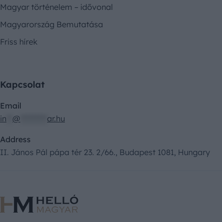
Magyar történelem – idővonal
Magyarország Bemutatása
Friss hírek
Kapcsolat
Email
in
**
@
*********
ar.hu
Address
II. János Pál pápa tér 23. 2/66., Budapest 1081, Hungary