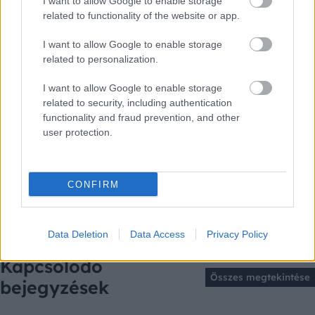
I want to allow Google to enable storage
related to functionality of the website or app.
I want to allow Google to enable storage
related to personalization.
Támogass minket
I want to allow Google to enable storage
Légy részese a HelloMagyar fejlesztésének
related to security, including authentication
Tovább
functionality and fraud prevention, and other
user protection.
CONFIRM
Data Deletion
Data Access
Privacy Policy
Kapcsolódó
Összes megtekintése
bejegyzések