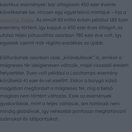
kaotikus események: bár átlagosan 450 ezer évente
következnek be, nincsen egy egyértelmű mintájuk – írja a
Universe Today
. Az elmúlt 83 millió évben például 183 ilyen
esemény történt, így kapjuk a 450 ezer éves átlagot, az
utolsó teljes pólusváltás azonban 780 ezer éve volt, így
egyesek szerint már régóta esedékes az újabb.
Előfordulnak azonban csak „kirándulások” is, amikor a
mágneses tér ideiglenesen változik, majd visszaáll eredeti
helyzetébe. Ilyen volt például a Laschamps-esemény
körülbelül 41 ezer évvel ezelőtt. Ekkor a bolygó külső
magjában megfordult a mágneses tér, míg a belső
magban nem történt változás. Ezek az események
gyakoribbak, mint a teljes váltások, ám hatásaik nem
mindig globálisak, így nehezebb pontosan meghatározni
számukat és időpontjukat.