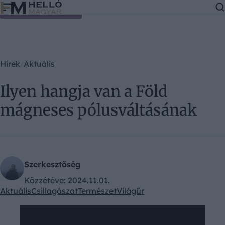
Ugrás a tartalomra
Hírek
Aktuális
Ilyen hangja van a Föld
mágneses pólusváltásának
Szerkesztőség
Közzétéve:
2024.11.01.
Aktuális
Csillagászat
Természet
Világűr
Kategóriák: