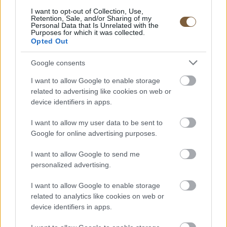
I want to opt-out of Collection, Use,
Retention, Sale, and/or Sharing of my
Címkék:
furcsa
tudomány
Personal Data that Is Unrelated with the
Purposes for which it was collected.
Opted Out
Google consents
Itt állíthatod be, hogy a Google
I want to allow Google to enable storage
keresőben elsők között legyen a
related to advertising like cookies on web or
HelloMagyar!
device identifiers in apps.
I want to allow my user data to be sent to
Google for online advertising purposes.
I want to allow Google to send me
personalized advertising.
Legyünk partnerek
I want to allow Google to enable storage
Fedezd fel több mint 10,000+ cikkünket
related to analytics like cookies on web or
Magyarországról és a kultúráról.
device identifiers in apps.
Fedezd fel a lehetőségeket