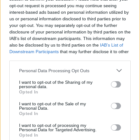
opt-out request is processed you may continue seeing
interest-based ads based on personal information utilized by
us or personal information disclosed to third parties prior to
your opt-out. You may separately opt-out of the further
disclosure of your personal information by third parties on the
IAB’s list of downstream participants. This information may
also be disclosed by us to third parties on the
IAB’s List of
Downstream Participants
that may further disclose it to other
third parties.
Please note that this website/app uses one or more Google
Personal Data Processing Opt Outs
Érdemes elolvasni:
services and may gather and store information including but
not limited to your visit or usage behaviour. You may click to
I want to opt-out of the Sharing of my
personal data.
Vajon a ‘félresikerült’ csillagoknak is lehetnek
grant or deny consent to Google and its third-party tags to
Opted In
use your data for below specified purposes in below Google
bolygóik?
consent section.
I want to opt-out of the Sale of my
Világelsőként termesztettek növényeket holdtalajban
Personal Data.
magyar kutatók
Opted In
Ezt az utópikus lakóépületet soha nem kell elhagynia
I want to opt-out of processing my
Personal Data for Targeted Advertising.
a több tízezer lakónak
Opted In