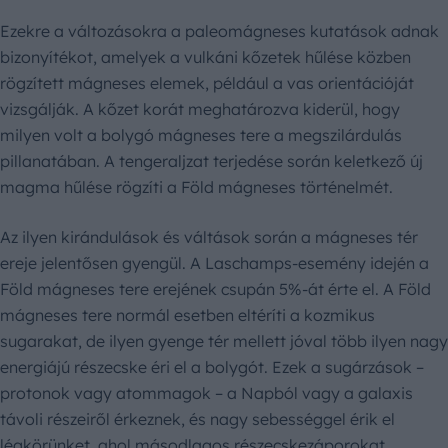
Ezekre a változásokra a paleomágneses kutatások adnak
bizonyítékot, amelyek a vulkáni kőzetek hűlése közben
rögzített mágneses elemek, például a vas orientációját
vizsgálják. A kőzet korát meghatározva kiderül, hogy
milyen volt a bolygó mágneses tere a megszilárdulás
pillanatában. A tengeraljzat terjedése során keletkező új
magma hűlése rögzíti a Föld mágneses történelmét.
Az ilyen kirándulások és váltások során a mágneses tér
ereje jelentősen gyengül. A Laschamps-esemény idején a
Föld mágneses tere erejének csupán 5%-át érte el. A Föld
mágneses tere normál esetben eltéríti a kozmikus
sugarakat, de ilyen gyenge tér mellett jóval több ilyen nagy
energiájú részecske éri el a bolygót. Ezek a sugárzások –
protonok vagy atommagok – a Napból vagy a galaxis
távoli részeiről érkeznek, és nagy sebességgel érik el
légkörünket, ahol másodlagos részecskezáporokat