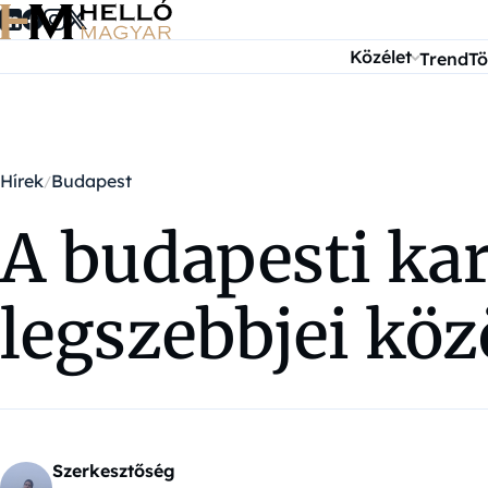
Ugrás a tartalomra
Közélet
Trend
Tö
Hírek
Budapest
A budapesti kar
legszebbjei kö
Szerkesztőség