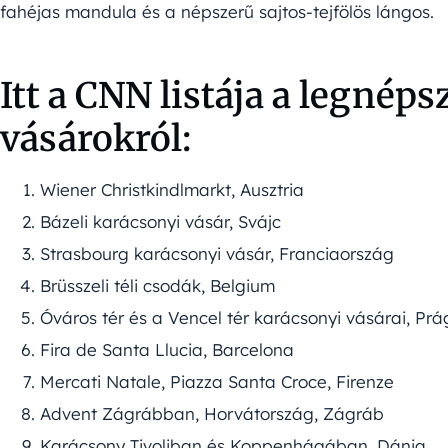
fahéjas mandula és a népszerű sajtos-tejfölös lángos.
Itt a CNN listája a legnép
vásárokról:
Wiener Christkindlmarkt, Ausztria
Bázeli karácsonyi vásár, Svájc
Strasbourg karácsonyi vásár, Franciaország
Brüsszeli téli csodák, Belgium
Óváros tér és a Vencel tér karácsonyi vásárai, Pr
Fira de Santa Llucia, Barcelona
Mercati Natale, Piazza Santa Croce, Firenze
Advent Zágrábban, Horvátország, Zágráb
Karácsony Tivoliban és Koppenhágában, Dánia