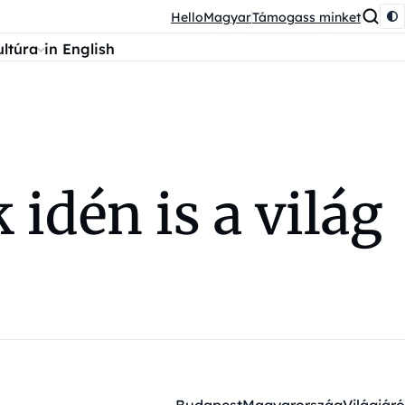
HelloMagyar
Támogass minket
ultúra
in English
idén is a világ