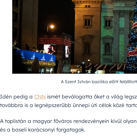
A Szent István bazilika előtt felállít
Idén pedig a
CNN
ismét beválogatta őket a világ legs
továbbra is a legnépszerűbb ünnepi úti célok közé tarto
A toplistán a magyar főváros rendezvényein kívül olyan 
és a baseli karácsonyi forgatagok.