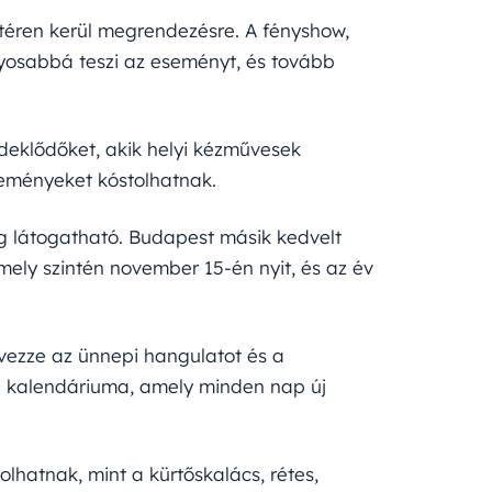
i téren kerül megrendezésre. A fényshow,
nyosabbá teszi az eseményt, és tovább
rdeklődőket, akik helyi kézművesek
üteményeket kóstolhatnak.
g látogatható. Budapest másik kedvelt
mely szintén november 15-én nyit, és az év
lvezze az ünnepi hangulatot és a
i kalendáriuma, amely minden nap új
hatnak, mint a kürtőskalács, rétes,