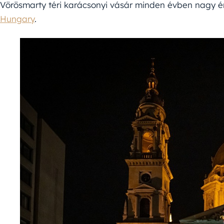
Vörösmarty téri karácsonyi vásár minden évben nagy ér
Hungary
.