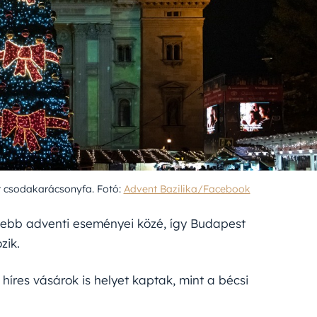
ott csodakarácsonyfa. Fotó:
Advent Bazilika/Facebook
zebb adventi eseményei közé, így Budapest
zik.
híres vásárok is helyet kaptak, mint a bécsi