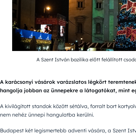
A Szent István bazilika előtt felállított c
A karácsonyi vásárok varázslatos légkört teremtenek
hangolja jobban az ünnepekre a látogatókat, mint e
A kivilágított standok között sétálva, forralt bort kort
nem nehéz ünnepi hangulatba kerülni.
Budapest két legismertebb adventi vására, a Szent Istvá