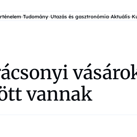
rténelem
Tudomány
Utazás és gasztronómia
Aktuális
K
ácsonyi vásárok 
zött vannak