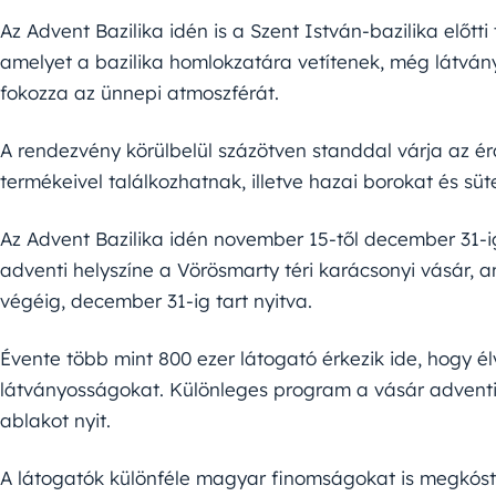
Az Advent Bazilika idén is a Szent István-bazilika előtt
amelyet a bazilika homlokzatára vetítenek, még látvá
fokozza az ünnepi atmoszférát.
A rendezvény körülbelül százötven standdal várja az é
termékeivel találkozhatnak, illetve hazai borokat és s
Az Advent Bazilika idén november 15-től december 31-i
adventi helyszíne a Vörösmarty téri karácsonyi vásár, a
végéig, december 31-ig tart nyitva.
Évente több mint 800 ezer látogató érkezik ide, hogy é
látványosságokat. Különleges program a vásár advent
ablakot nyit.
A látogatók különféle magyar finomságokat is megkóstol