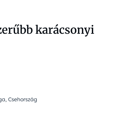
szerűbb karácsonyi
ága, Csehország