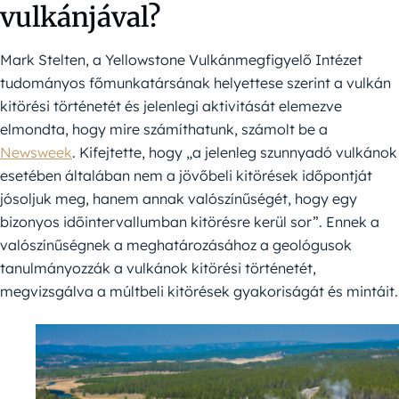
vulkánjával?
Mark Stelten, a Yellowstone Vulkánmegfigyelő Intézet
tudományos főmunkatársának helyettese szerint a vulkán
kitörési történetét és jelenlegi aktivitását elemezve
elmondta, hogy mire számíthatunk, számolt be a
Newsweek
. Kifejtette, hogy „a jelenleg szunnyadó vulkánok
esetében általában nem a jövőbeli kitörések időpontját
jósoljuk meg, hanem annak valószínűségét, hogy egy
bizonyos időintervallumban kitörésre kerül sor”. Ennek a
valószínűségnek a meghatározásához a geológusok
tanulmányozzák a vulkánok kitörési történetét,
megvizsgálva a múltbeli kitörések gyakoriságát és mintáit.