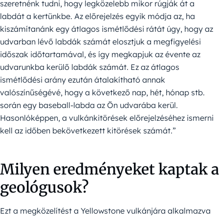
szeretnénk tudni, hogy legközelebb mikor rúgják át a
labdát a kertünkbe. Az előrejelzés egyik módja az, ha
kiszámítanánk egy átlagos ismétlődési rátát úgy, hogy az
udvarban lévő labdák számát elosztjuk a megfigyelési
időszak időtartamával, és így megkapjuk az évente az
udvarunkba kerülő labdák számát. Ez az átlagos
ismétlődési arány ezután átalakítható annak
valószínűségévé, hogy a következő nap, hét, hónap stb.
során egy baseball-labda az Ön udvarába kerül.
Hasonlóképpen, a vulkánkitörések előrejelzéséhez ismerni
kell az időben bekövetkezett kitörések számát.”
Milyen eredményeket kaptak a
geológusok?
Ezt a megközelítést a Yellowstone vulkánjára alkalmazva