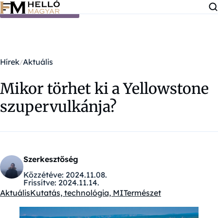
Ugrás a tartalomra
Hírek
Aktuális
Mikor törhet ki a Yellowstone
szupervulkánja?
Szerkesztőség
Közzétéve:
2024.11.08.
Frissítve:
2024.11.14.
Aktuális
Kutatás, technológia, MI
Természet
Kategóriák: