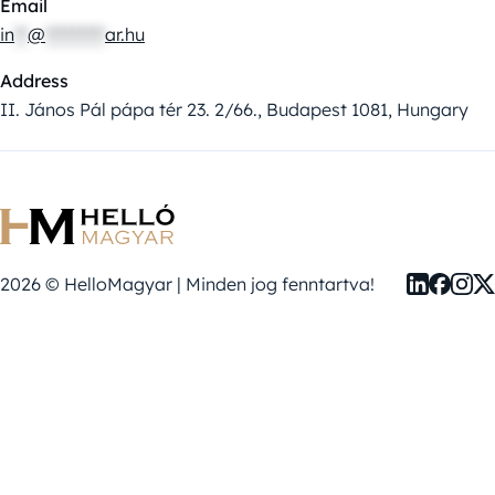
Email
in
**
@
*********
ar.hu
Address
II. János Pál pápa tér 23. 2/66., Budapest 1081, Hungary
2026 © HelloMagyar | Minden jog fenntartva!