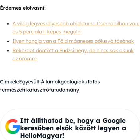
Érdemes elolvasni:
A világ legveszélyesebb objektuma Csernobilban van,
és 5 perc alatt képes megölni
Ilyen hangja van a Föld mágneses pólusváltásának
Rekordot döntött a Fudzsi hegy, de nincs sok okunk
az örömre
Címkék:
Egyesült Államok
geológia
kutatás
természeti katasztrófa
tudomány
Itt állíthatod be, hogy a Google
keresőben elsők között legyen a
HelloMagyar!