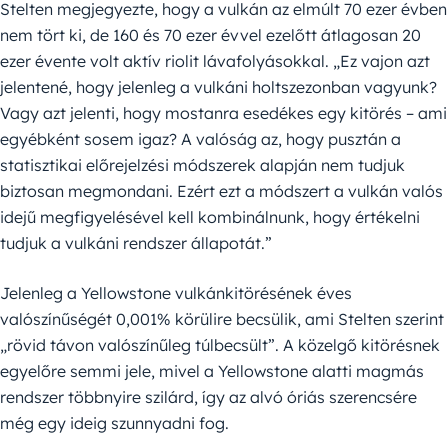
Stelten megjegyezte, hogy a vulkán az elmúlt 70 ezer évben
nem tört ki, de 160 és 70 ezer évvel ezelőtt átlagosan 20
ezer évente volt aktív riolit lávafolyásokkal. „Ez vajon azt
jelentené, hogy jelenleg a vulkáni holtszezonban vagyunk?
Vagy azt jelenti, hogy mostanra esedékes egy kitörés – ami
egyébként sosem igaz? A valóság az, hogy pusztán a
statisztikai előrejelzési módszerek alapján nem tudjuk
biztosan megmondani. Ezért ezt a módszert a vulkán valós
idejű megfigyelésével kell kombinálnunk, hogy értékelni
tudjuk a vulkáni rendszer állapotát.”
Jelenleg a Yellowstone vulkánkitörésének éves
valószínűségét 0,001% körülire becsülik, ami Stelten szerint
„rövid távon valószínűleg túlbecsült”. A közelgő kitörésnek
egyelőre semmi jele, mivel a Yellowstone alatti magmás
rendszer többnyire szilárd, így az alvó óriás szerencsére
még egy ideig szunnyadni fog.