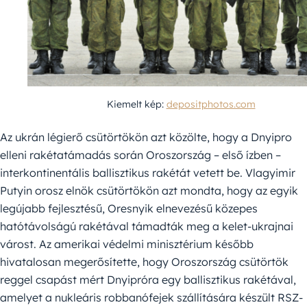
Kiemelt kép:
depositphotos.com
Az ukrán légierő csütörtökön azt közölte, hogy a Dnyipro
elleni rakétatámadás során Oroszország – első ízben –
interkontinentális ballisztikus rakétát vetett be. Vlagyimir
Putyin orosz elnök csütörtökön azt mondta, hogy az egyik
legújabb fejlesztésű, Oresnyik elnevezésű közepes
hatótávolságú rakétával támadták meg a kelet-ukrajnai
várost. Az amerikai védelmi minisztérium később
hivatalosan megerősítette, hogy Oroszország csütörtök
reggel csapást mért Dnyipróra egy ballisztikus rakétával,
amelyet a nukleáris robbanófejek szállítására készült RSZ-