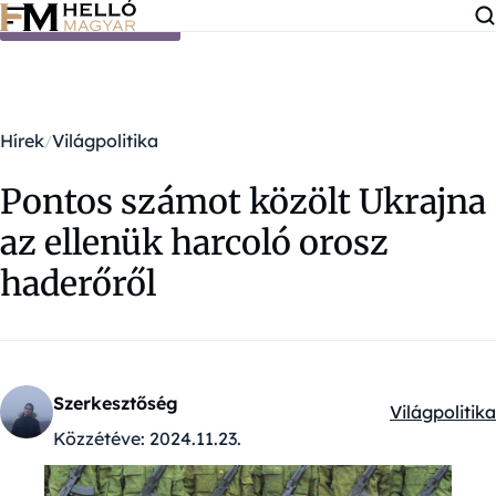
Ugrás a tartalomra
Hírek
Világpolitika
Pontos számot közölt Ukrajna
az ellenük harcoló orosz
haderőről
Szerkesztőség
Világpolitika
Kategóriák:
Közzétéve:
2024.11.23.