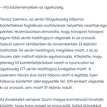
– írta közleményében az ügyészség.
Tarasz Szemkiv, az ukrán főügyészség háborús
bűntettekkel foglalkozó osztályának helyettes vezetője egy
pénteki tévéműsorban elmondta, hogy hónapról hónapra
egyre több ukrán hadifoglyot végeznek ki az oroszok.
Szavai szerint októberben és novemberben 13 eljárást
indítottak 54 ukrán hadifogoly megölése miatt, s ez az
összes idén indított eljárás egyharmada. Kifejtette, hogy
jelenleg 53 büntetőeljárásban vezeti a nyomozást az
ügyészség 177 ukrán hadifogoly kivégzése miatt. A
csaknem három éve tartó háború alatt a legtöbb ilyen
háborús bűntettet idén jegyezték fel: 109 embert végeztek
ki az oroszok, ami miatt 37 eljárás indult.
Az északkelet-ukrajnai Szumi megye kormányzói hivatala
közölte, hogy kora reggel az orosz erők Sahíd drónokkal