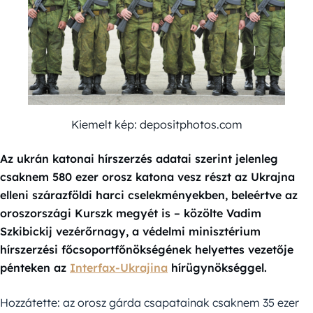
Kiemelt kép: depositphotos.com
Az ukrán katonai hírszerzés adatai szerint jelenleg
csaknem 580 ezer orosz katona vesz részt az Ukrajna
elleni szárazföldi harci cselekményekben, beleértve az
oroszországi Kurszk megyét is – közölte Vadim
Szkibickij vezérőrnagy, a védelmi minisztérium
hírszerzési főcsoportfőnökségének helyettes vezetője
pénteken az
Interfax-Ukrajina
hírügynökséggel.
Hozzátette: az orosz gárda csapatainak csaknem 35 ezer