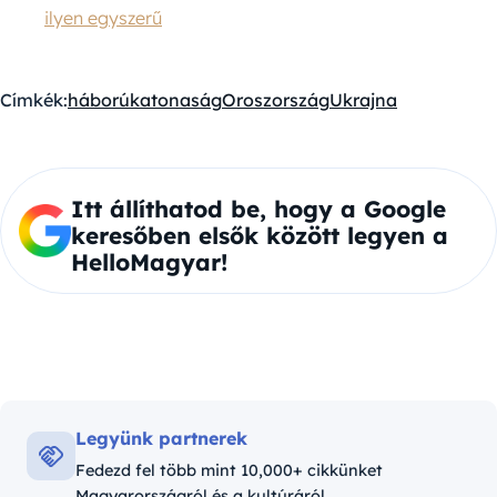
ilyen egyszerű
Címkék:
háború
katonaság
Oroszország
Ukrajna
Itt állíthatod be, hogy a Google
keresőben elsők között legyen a
HelloMagyar!
Legyünk partnerek
Fedezd fel több mint 10,000+ cikkünket
Magyarországról és a kultúráról.