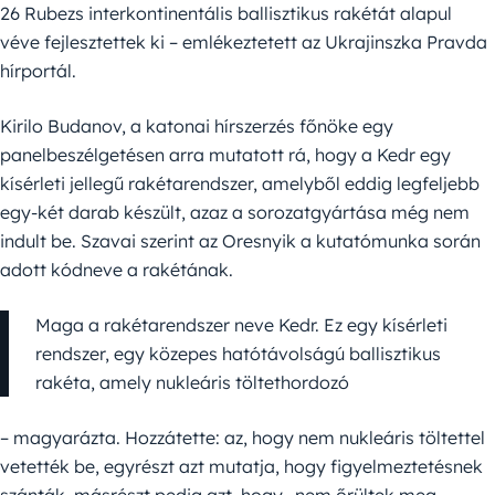
26 Rubezs interkontinentális ballisztikus rakétát alapul
véve fejlesztettek ki – emlékeztetett az Ukrajinszka Pravda
hírportál.
Kirilo Budanov, a katonai hírszerzés főnöke egy
panelbeszélgetésen arra mutatott rá, hogy a Kedr egy
kísérleti jellegű rakétarendszer, amelyből eddig legfeljebb
egy-két darab készült, azaz a sorozatgyártása még nem
indult be. Szavai szerint az Oresnyik a kutatómunka során
adott kódneve a rakétának.
Maga a rakétarendszer neve Kedr. Ez egy kísérleti
rendszer, egy közepes hatótávolságú ballisztikus
rakéta, amely nukleáris töltethordozó
– magyarázta. Hozzátette: az, hogy nem nukleáris töltettel
vetették be, egyrészt azt mutatja, hogy figyelmeztetésnek