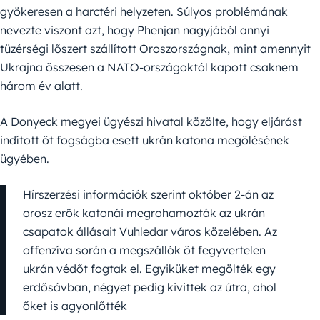
gyökeresen a harctéri helyzeten. Súlyos problémának
nevezte viszont azt, hogy Phenjan nagyjából annyi
tüzérségi lőszert szállított Oroszországnak, mint amennyit
Ukrajna összesen a NATO-országoktól kapott csaknem
három év alatt.
A Donyeck megyei ügyészi hivatal közölte, hogy eljárást
indított öt fogságba esett ukrán katona megölésének
ügyében.
Hírszerzési információk szerint október 2-án az
orosz erők katonái megrohamozták az ukrán
csapatok állásait Vuhledar város közelében. Az
offenzíva során a megszállók öt fegyvertelen
ukrán védőt fogtak el. Egyiküket megölték egy
erdősávban, négyet pedig kivittek az útra, ahol
őket is agyonlőtték