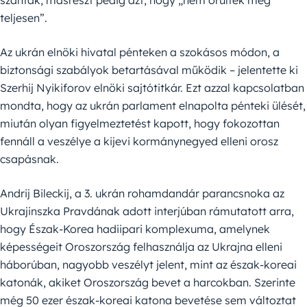
szánták, másrészt pedig azt, hogy „nem őrültek meg
teljesen”.
Az ukrán elnöki hivatal pénteken a szokásos módon, a
biztonsági szabályok betartásával működik – jelentette ki
Szerhij Nyikiforov elnöki sajtótitkár. Ezt azzal kapcsolatban
mondta, hogy az ukrán parlament elnapolta pénteki ülését,
miután olyan figyelmeztetést kapott, hogy fokozottan
fennáll a veszélye a kijevi kormánynegyed elleni orosz
csapásnak.
Andrij Bileckij, a 3. ukrán rohamdandár parancsnoka az
Ukrajinszka Pravdának adott interjúban rámutatott arra,
hogy Észak-Korea hadiipari komplexuma, amelynek
képességeit Oroszország felhasználja az Ukrajna elleni
háborúban, nagyobb veszélyt jelent, mint az észak-koreai
katonák, akiket Oroszország bevet a harcokban. Szerinte
még 50 ezer észak-koreai katona bevetése sem változtat