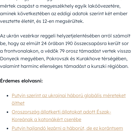
mértek csapást a megyeszékhely egyik lakóövezetére,
aminek következtében az eddigi adatok szerint két ember
vesztette életét, és 12-en megsérültek.
Az ukrán vezérkar reggeli helyzetjelentésében arról számolt
be, hogy az elmúlt 24 órában 190 összecsapásra került sor
a frontvonalakon, a védők 79 orosz támadást vertek vissza
Donyeck megyében, Pokrovszk és Kurakhove térségében,
valamint harminc ellenséges támadást a kurszki régióban.
Érdemes elolvasni:
Putyin szerint az ukrajnai háború globális méreteket
ölthet
Oroszország állatkerti állatokat adott Észak-
Koreának a katonákért cserébe
Putyin hajlandó lezárni a háborút, de ez korántsem