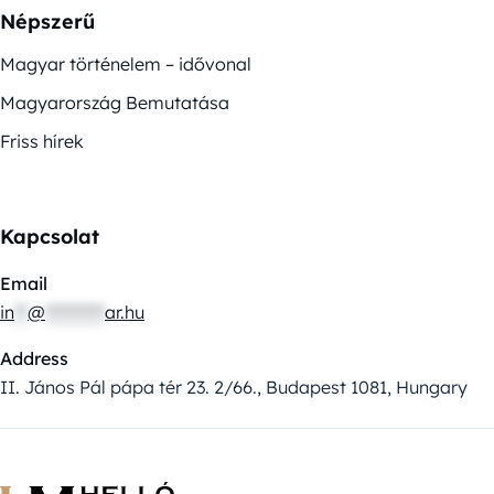
Népszerű
Magyar történelem – idővonal
Magyarország Bemutatása
Friss hírek
Kapcsolat
Email
in
**
@
*********
ar.hu
Address
II. János Pál pápa tér 23. 2/66., Budapest 1081, Hungary