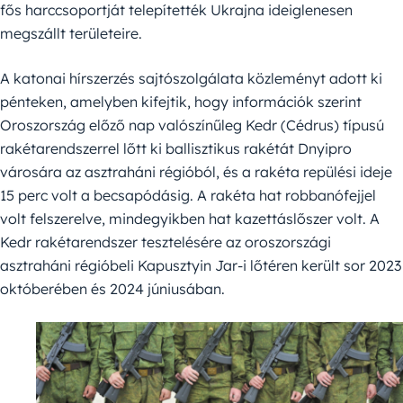
fős harccsoportját telepítették Ukrajna ideiglenesen
megszállt területeire.
A katonai hírszerzés sajtószolgálata közleményt adott ki
pénteken, amelyben kifejtik, hogy információk szerint
Oroszország előző nap valószínűleg Kedr (Cédrus) típusú
rakétarendszerrel lőtt ki ballisztikus rakétát Dnyipro
városára az asztraháni régióból, és a rakéta repülési ideje
15 perc volt a becsapódásig. A rakéta hat robbanófejjel
volt felszerelve, mindegyikben hat kazettáslőszer volt. A
Kedr rakétarendszer tesztelésére az oroszországi
asztraháni régióbeli Kapusztyin Jar-i lőtéren került sor 2023
októberében és 2024 júniusában.