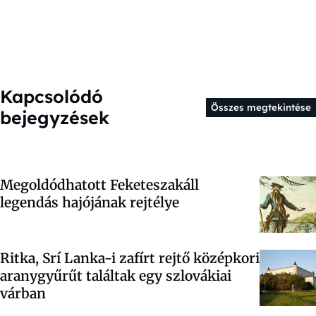
Kapcsolódó
Összes megtekintése
bejegyzések
Megoldódhatott Feketeszakáll
legendás hajójának rejtélye
Ritka, Srí Lanka-i zafírt rejtő középkori
aranygyűrűt találtak egy szlovákiai
várban