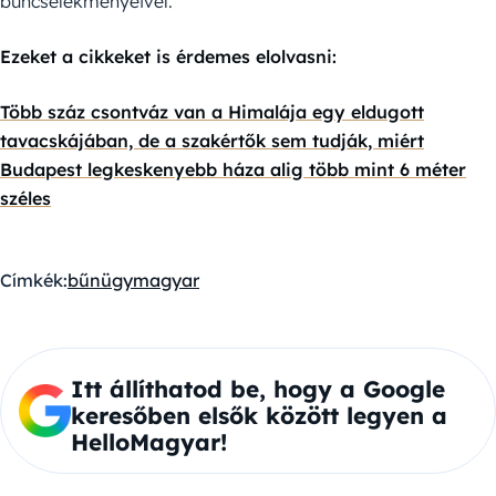
bűncselekményeivel.
Ezeket a cikkeket is érdemes elolvasni:
Több száz csontváz van a Himalája egy eldugott
tavacskájában, de a szakértők sem tudják, miért
Budapest legkeskenyebb háza alig több mint 6 méter
széles
Címkék:
bűnügy
magyar
Itt állíthatod be, hogy a Google
keresőben elsők között legyen a
HelloMagyar!