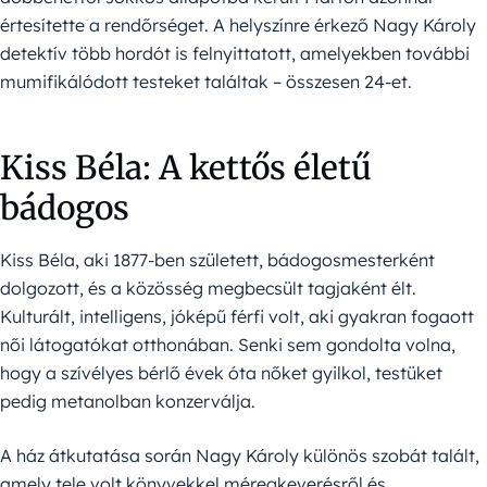
értesítette a rendőrséget. A helyszínre érkező Nagy Károly
detektív több hordót is felnyittatott, amelyekben további
mumifikálódott testeket találtak – összesen 24-et.
Kiss Béla: A kettős életű
bádogos
Kiss Béla, aki 1877-ben született, bádogosmesterként
dolgozott, és a közösség megbecsült tagjaként élt.
Kulturált, intelligens, jóképű férfi volt, aki gyakran fogaott
női látogatókat otthonában. Senki sem gondolta volna,
hogy a szívélyes bérlő évek óta nőket gyilkol, testüket
pedig metanolban konzerválja.
A ház átkutatása során Nagy Károly különös szobát talált,
amely tele volt könyvekkel méregkeverésről és