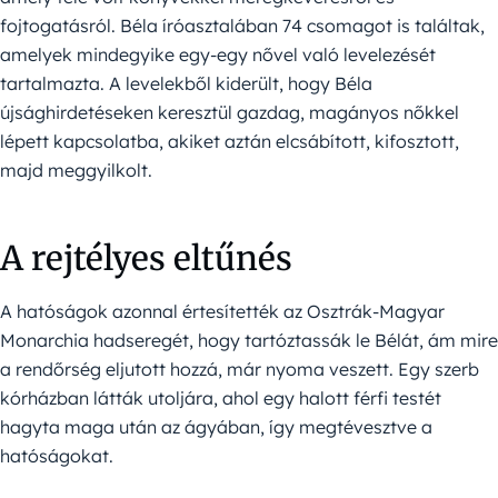
fojtogatásról. Béla íróasztalában 74 csomagot is találtak,
amelyek mindegyike egy-egy nővel való levelezését
tartalmazta. A levelekből kiderült, hogy Béla
újsághirdetéseken keresztül gazdag, magányos nőkkel
lépett kapcsolatba, akiket aztán elcsábított, kifosztott,
majd meggyilkolt.
A rejtélyes eltűnés
A hatóságok azonnal értesítették az Osztrák-Magyar
Monarchia hadseregét, hogy tartóztassák le Bélát, ám mire
a rendőrség eljutott hozzá, már nyoma veszett. Egy szerb
kórházban látták utoljára, ahol egy halott férfi testét
hagyta maga után az ágyában, így megtévesztve a
hatóságokat.