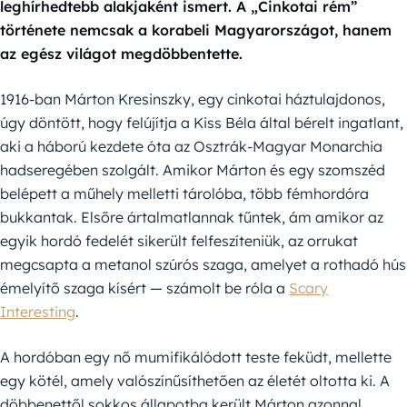
leghírhedtebb alakjaként ismert. A „Cinkotai rém”
története nemcsak a korabeli Magyarországot, hanem
az egész világot megdöbbentette.
1916-ban Márton Kresinszky, egy cinkotai háztulajdonos,
úgy döntött, hogy felújítja a Kiss Béla által bérelt ingatlant,
aki a háború kezdete óta az Osztrák-Magyar Monarchia
hadseregében szolgált. Amikor Márton és egy szomszéd
belépett a műhely melletti tárolóba, több fémhordóra
bukkantak. Elsőre ártalmatlannak tűntek, ám amikor az
egyik hordó fedelét sikerült felfeszíteniük, az orrukat
megcsapta a metanol szúrós szaga, amelyet a rothadó hús
émelyítő szaga kísért — számolt be róla a
Scary
Interesting
.
A hordóban egy nő mumifikálódott teste feküdt, mellette
egy kötél, amely valószínűsíthetően az életét oltotta ki. A
döbbenettől sokkos állapotba került Márton azonnal