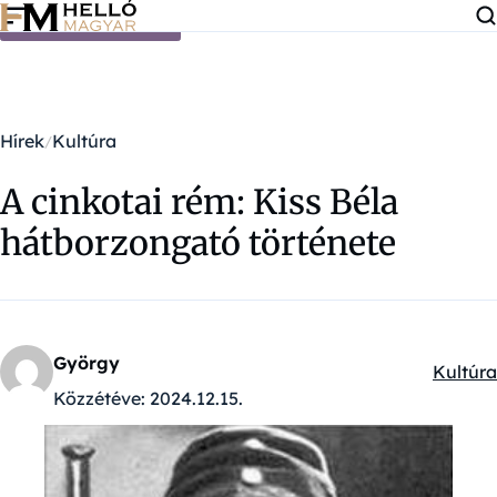
Ugrás a tartalomra
Hírek
Kultúra
A cinkotai rém: Kiss Béla
hátborzongató története
György
Kultúra
Kategór
Közzétéve:
2024.12.15.