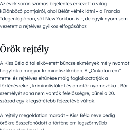
Az évek során számos bejelentés érkezett a világ
különböző pontjairól, ahol Bélát vélték látni – a Francia
Idegenlégióban, sőt New Yorkban is –, de egyik nyom sem
vezetett a rejtélyes gyilkos elfogásához.
Örök rejtély
A Kiss Béla által elkövetett bűncselekmények mély nyomot
hagytak a magyar kriminalisztikában. A „Cinkotai rém”
tettei és rejtélyes eltűnése máig foglalkoztatják a
történészeket, kriminalistákat és amatőr nyomozókat. Bár
személyét soha nem vonták felelősségre, bűnei a 20.
század egyik legsötétebb fejezetévé váltak.
A rejtély megoldatlan maradt – Kiss Béla neve pedig
örökre összefonódott a történelem legszörnyűbb