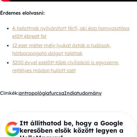
Érdemes elolvasni:
A halottnak nyilvánított férfi, aki épp hamvasztása
előtt ébredt fel
12 ezer méter mély lyukat ástak a tudósok,
hátborzongató dolgot találtak
3200 évvel ezelőtt több civilizáció is egyszerre,
rejtélyes módon hullott szét
Címkék:
antropológia
furcsa
India
tudomány
Itt állíthatod be, hogy a Google
keresőben elsők között legyen a