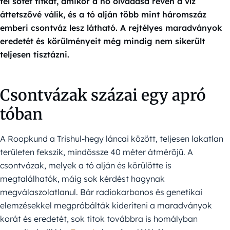
fel sötét titkát, amikor a hó olvadása révén a víz
áttetszővé válik, és a tó alján több mint háromszáz
emberi csontváz lesz látható. A rejtélyes maradványok
eredetét és körülményeit még mindig nem sikerült
teljesen tisztázni.
Csontvázak százai egy apró
tóban
A Roopkund a Trishul-hegy láncai között, teljesen lakatlan
területen fekszik, mindössze 40 méter átmérőjű. A
csontvázak, melyek a tó alján és körülötte is
megtalálhatók, máig sok kérdést hagynak
megválaszolatlanul. Bár radiokarbonos és genetikai
elemzésekkel megpróbálták kideríteni a maradványok
korát és eredetét, sok titok továbbra is homályban