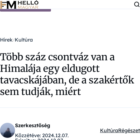
Ugrás a tartalomra
Hírek
Kultúra
Több száz csontváz van a
Himalája egy eldugott
tavacskájában, de a szakértők
sem tudják, miért
Szerkesztőség
Kultúra
Régészet
Kategóriák:
Közzétéve:
2024.12.07.