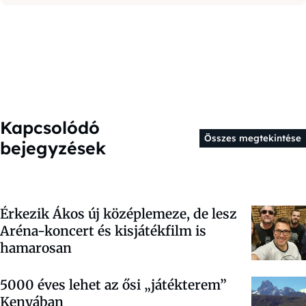
Kapcsolódó
Összes megtekintése
bejegyzések
Érkezik Ákos új középlemeze, de lesz
Aréna-koncert és kisjátékfilm is
hamarosan
5000 éves lehet az ősi „játékterem”
Kenyában