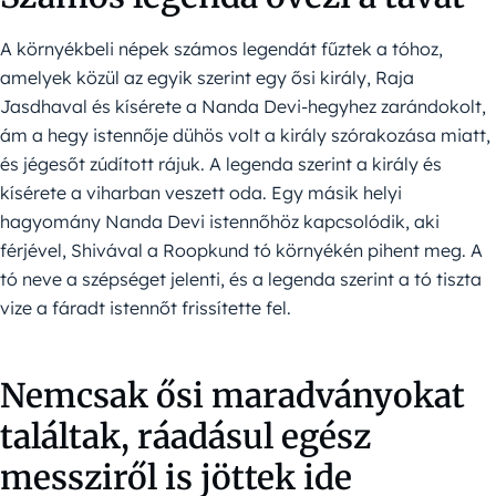
A környékbeli népek számos legendát fűztek a tóhoz,
amelyek közül az egyik szerint egy ősi király, Raja
Jasdhaval és kísérete a Nanda Devi-hegyhez zarándokolt,
ám a hegy istennője dühös volt a király szórakozása miatt,
és jégesőt zúdított rájuk. A legenda szerint a király és
kísérete a viharban veszett oda. Egy másik helyi
hagyomány Nanda Devi istennőhöz kapcsolódik, aki
férjével, Shivával a Roopkund tó környékén pihent meg. A
tó neve a szépséget jelenti, és a legenda szerint a tó tiszta
vize a fáradt istennőt frissítette fel.
Nemcsak ősi maradványokat
találtak, ráadásul egész
messziről is jöttek ide