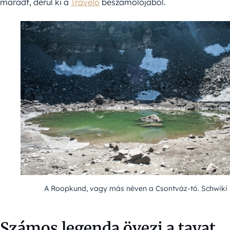
maradt, derül ki a
Travelo
beszámolójából.
A Roopkund, vagy más néven a Csontváz-tó. Schwiki
Számos legenda övezi a tavat