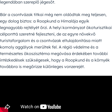
legendában szereplő jégesőt.
Bár a csontvázak titkai még nem oldódtak meg teljesen,
egy dolog biztos: a Roopkund a Himalája egyik
legnagyobb rejtélyét őrzi. A helyi kormányzat ökoturisztikai
célponttá szeretné fejleszteni, de az egyre növekvő
turistaforgalom és a csontvázak eltulajdonítása miatt
komoly aggályok merültek fel. A régió védelme és a
természetes ökoszisztéma megóvása érdekében további
intézkedések szükségesek, hogy a Roopkund és a környék
továbbra is megőrizze különleges vonzerejét.