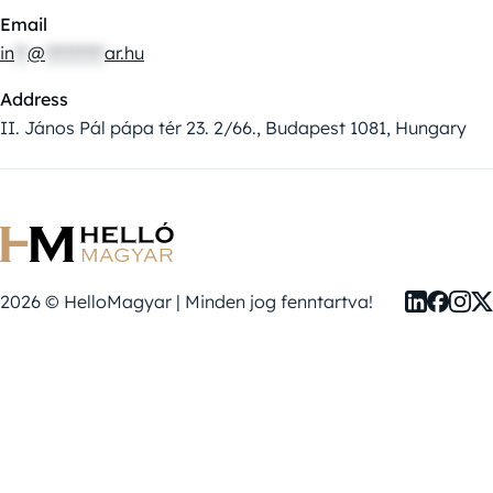
Email
in
**
@
*********
ar.hu
Address
II. János Pál pápa tér 23. 2/66., Budapest 1081, Hungary
2026 © HelloMagyar | Minden jog fenntartva!