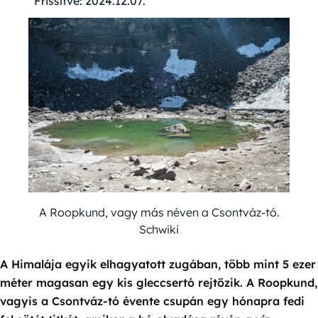
Frissítve:
2024.12.07.
A Roopkund, vagy más néven a Csontváz-tó.
Schwiki
A Himalája egyik elhagyatott zugában, több mint 5 ezer
méter magasan egy kis gleccsertó rejtőzik. A Roopkund,
vagyis a Csontváz-tó évente csupán egy hónapra fedi