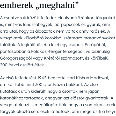
emberek „meghalni”
A csontvázak között felfedeztek olyan középkori tárgyakat
is, mint vas lándzsahegyek, bőrpapucsok és gyűrűk, ami
arra utal, hogy az áldozatok nem voltak annyira ősiek. A
vizsgálatok különböző korokból származó maradványokat
találtak. A legkülönösebb lelet egy csoport Európából,
pontosabban a Földközi-tenger térségéből, valószínűleg
Görögországból vagy Krétáról származott, és körülbelül
200 évvel ezelőtt éltek.
Az első felfedezést 1942-ben tette Hari Kishan Madhwal,
amikor több mint 300 csontvázra bukkant. Az első
kutatások után kiderült, hogy a csontok nem japán
katonákhoz tartoznak, ahogyan azt először gyanították. A
vizsgálatok azt is megállapították, hogy a csontokon kerek
tárgyak okozta sérülések láthatóak, ami megerősíti a helyi