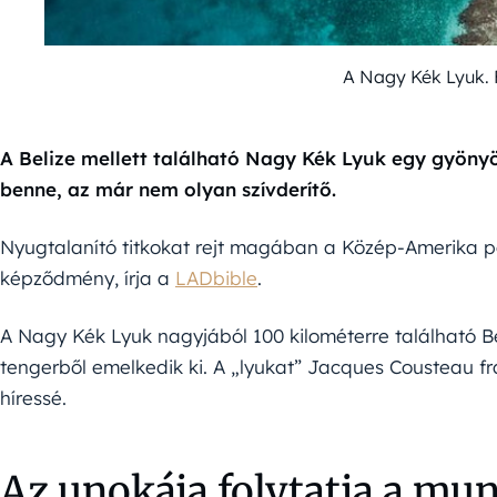
A Nagy Kék Lyuk. 
A Belize mellett található Nagy Kék Lyuk egy gyöny
benne, az már nem olyan szívderítő.
Nyugtalanító titkokat rejt magában a Közép-Amerika par
képződmény, írja a
LADbible
.
A Nagy Kék Lyuk nagyjából 100 kilométerre található Be
tengerből emelkedik ki. A „lyukat” Jacques Cousteau fra
híressé.
Az unokája folytatja a mu