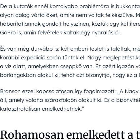
De a kutatók ennél komolyabb problémára is bukkanta
olyan dolog várta őket, amire nem voltak felkészülve. 
háborítatlannak gondolt helyszínen, köztük egy kétlite
GoPro is, amin felvételek voltak egy nyaralásról.
És van még durvább is: két emberi testet is találtak, m
korábbi expedíció során tűntek el. Nagy meglepetést kel
a víz alatt, amelyekben cseppkő van. Ez azért igazán vár
barlangokban alakul ki, tehát azt bizonyítja, hogy ez a 
Branson ezzel kapcsolatosan így fogalmazott: „A Nagy
áll, amely valaha szárazföldön alakult ki. Ez a bizonyí
katasztrofálisan emelkedhetnek.”
Rohamosan emelkedett a t