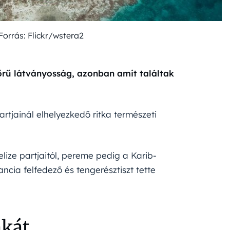
Forrás: Flickr/wstera2
örű látványosság, azonban amit találtak
tjainál elhelyezkedő ritka természeti
lize partjaitól, pereme pedig a Karib-
ncia felfedező és tengerésztiszt tette
nkát