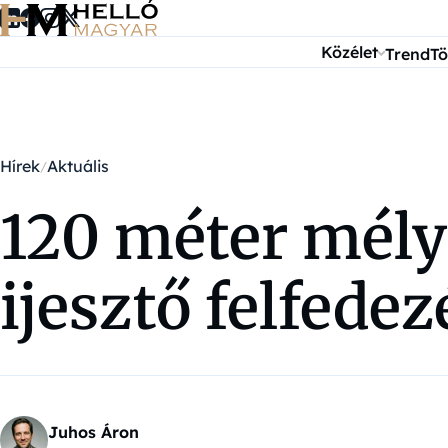
Ugrás a tartalomra
Közélet
Trend
Tö
Hírek
Aktuális
120 méter mély
ijesztő felfede
Juhos Áron