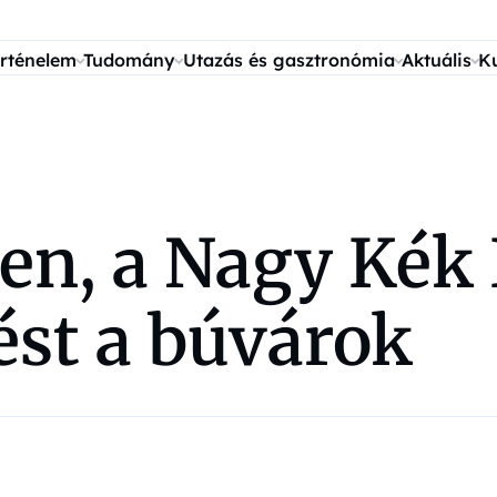
rténelem
Tudomány
Utazás és gasztronómia
Aktuális
K
en, a Nagy Kék
zést a búvárok