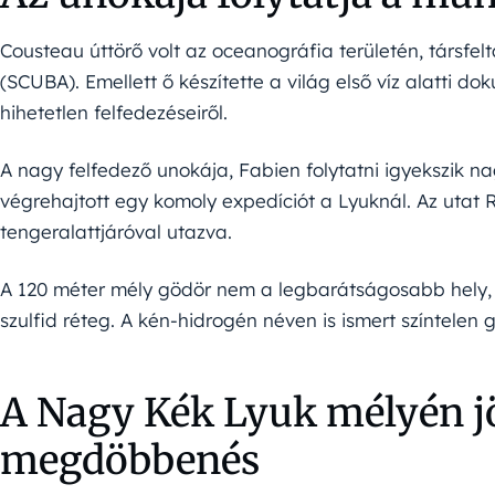
Cousteau úttörő volt az oceanográfia területén, társfelt
(SCUBA). Emellett ő készítette a világ első víz alatti dok
hihetetlen felfedezéseiről.
A nagy felfedező unokája, Fabien folytatni igyekszik 
végrehajtott egy komoly expedíciót a Lyuknál. Az utat 
tengeralattjáróval utazva.
A 120 méter mély gödör nem a legbarátságosabb hely, 
szulfid réteg. A kén-hidrogén néven is ismert színtelen
A Nagy Kék Lyuk mélyén jö
megdöbbenés