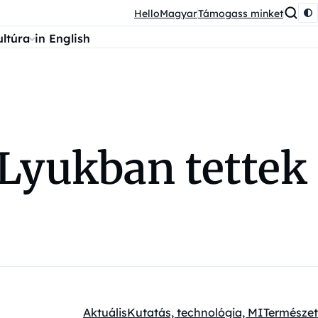
HelloMagyar
Támogass minket
ultúra
in English
 Lyukban tettek
Aktuális
Kutatás, technológia, MI
Természet