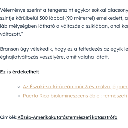
Véleménye szerint a tengerszint egykor sokkal alacsony
szintje körülbelül 300 lábbal (90 méterrel) emelkedett, 
láb mélységben látható a változás a sziklában, ahol ko
változott.”
Branson úgy vélekedik, hogy ez a felfedezés az egyik 
éghajlatváltozás veszélyére, amit valaha látott.
Ez is érdekelhet:
Az Északi-sarki-óceán már 3 év múlva jégmen
Puerto Rico biolumineszcens öblei: természet
Címkék:
Közép-Amerika
kutatás
természeti katasztrófa