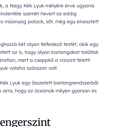
k, a Nagy Kék Lyuk mélyére érve ugyanis
Mindenféle szemét hevert az eddig
res műanyag palack, sőt, még egy elvesztett
éghozzá két olyan felfedező testét, akik egy
tett az is, hogy olyan barlangokat találtak
atlan, mert a cseppkő a vízszint feletti
lyuk valaha szárazon volt.
 Kék Lyuk egy összetett barlangrendszerből
ték arra, hogy az óceánok milyen gyorsan és
engerszint