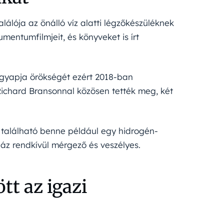
alálója az önálló víz alatti légzőkészüléknek
umentumfilmjeit, és könyveket is írt
nagyapja örökségét ezért 2018-ban
Richard Bransonnal közösen tették meg, két
található benne például egy hidrogén-
 gáz rendkívül mérgező és veszélyes.
tt az igazi