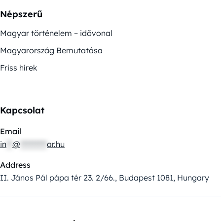
Népszerű
Magyar történelem – idővonal
Magyarország Bemutatása
Friss hírek
Kapcsolat
Email
in
**
@
*********
ar.hu
Address
II. János Pál pápa tér 23. 2/66., Budapest 1081, Hungary