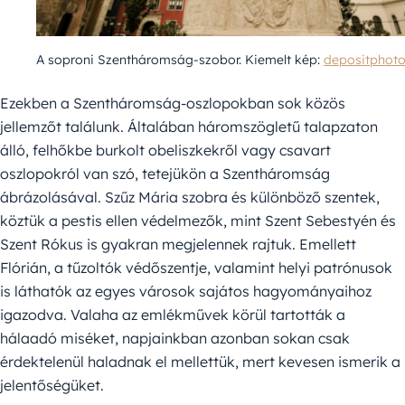
A soproni Szentháromság-szobor. Kiemelt kép:
depositphot
Ezekben a Szentháromság-oszlopokban sok közös
jellemzőt találunk. Általában háromszögletű talapzaton
álló, felhőkbe burkolt obeliszkekről vagy csavart
oszlopokról van szó, tetejükön a Szentháromság
ábrázolásával. Szűz Mária szobra és különböző szentek,
köztük a pestis ellen védelmezők, mint Szent Sebestyén és
Szent Rókus is gyakran megjelennek rajtuk. Emellett
Flórián, a tűzoltók védőszentje, valamint helyi patrónusok
is láthatók az egyes városok sajátos hagyományaihoz
igazodva. Valaha az emlékművek körül tartották a
hálaadó miséket, napjainkban azonban sokan csak
érdektelenül haladnak el mellettük, mert kevesen ismerik a
jelentőségüket.