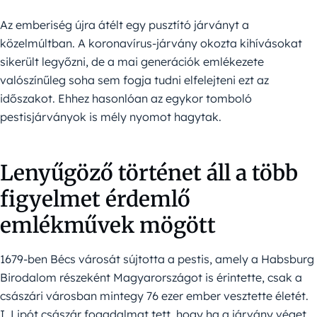
Az emberiség újra átélt egy pusztító járványt a
közelmúltban. A koronavírus-járvány okozta kihívásokat
sikerült legyőzni, de a mai generációk emlékezete
valószínűleg soha sem fogja tudni elfelejteni ezt az
időszakot. Ehhez hasonlóan az egykor tomboló
pestisjárványok is mély nyomot hagytak.
Lenyűgöző történet áll a több
figyelmet érdemlő
emlékművek mögött
1679-ben Bécs városát sújtotta a pestis, amely a Habsburg
Birodalom részeként Magyarországot is érintette, csak a
császári városban mintegy 76 ezer ember vesztette életét.
I. Lipót császár fogadalmat tett, hogy ha a járvány véget