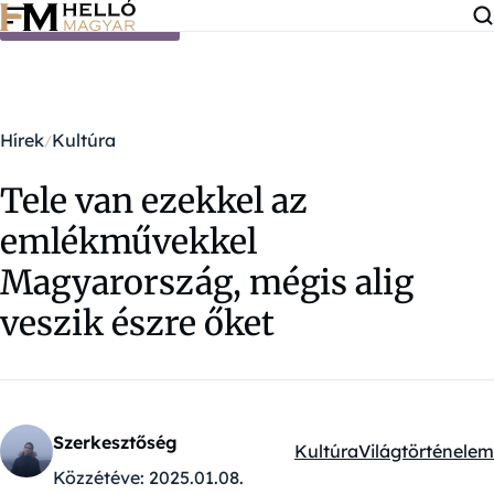
Ugrás a tartalomra
Hírek
Kultúra
Tele van ezekkel az
emlékművekkel
Magyarország, mégis alig
veszik észre őket
Szerkesztőség
Kultúra
Világtörténelem
Kategóriák:
Közzétéve:
2025.01.08.