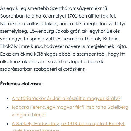
Az egyik legismertebb Szentháromság-emlékmű
Sopronban található, amelyet 1701-ben állítottak fel.
Nemcsak a vallási alakok, hanem két meghatározó helyi
személyiség, Löwenburg Jakab gróf, aki egykor Békés
vármegye főispánja volt, és késmárki Thököly Katalin,
Thököly Imre kuruc hadvezér nővére is megjelennek rajta.
Ez az emlékmű különleges abból a szempontból, hogy itt
alkalmaztak először csavart oszlopot a barokk
szobrászatban szabadtéri alkotásként.
Érdemes elolvasni:
A tatárjáráskor árulásra készült a magyar király?
Nopcsa Ferenc, egy magyar férfi inspirálta Spielberg
világhírű filmjét
A Székely Hadosztály, az 1918-ban alapított Erdélyt
védő katonai csoport