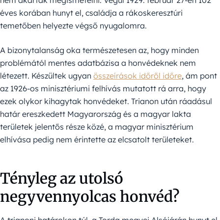
éves korában hunyt el, családja a rákoskeresztúri
temetőben helyezte végső nyugalomra.
A bizonytalanság oka természetesen az, hogy minden
problémától mentes adatbázisa a honvédeknek nem
létezett. Készültek ugyan
összeírások időről időre
, ám pont
az 1926-os minisztériumi felhívás mutatott rá arra, hogy
ezek olykor kihagytak honvédeket. Trianon után ráadásul
határ ereszkedett Magyarország és a magyar lakta
területek jelentős része közé, a magyar minisztérium
elhívása pedig nem érintette az elcsatolt területeket.
Tényleg az utolsó
negyvennyolcas honvéd?
A trianoni határokon túl, a Torda megyei Alsójárán hunyt el