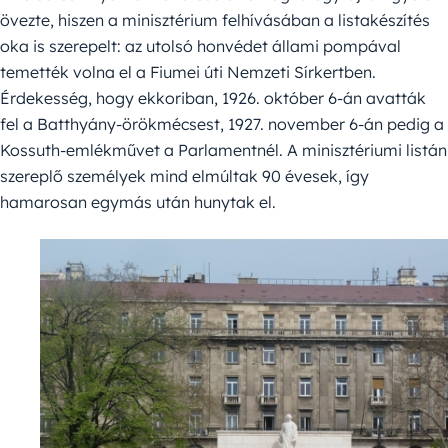
övezte, hiszen a minisztérium felhívásában a listakészítés
oka is szerepelt: az utolsó honvédet állami pompával
temették volna el a Fiumei úti Nemzeti Sírkertben.
Érdekesség, hogy ekkoriban, 1926. október 6-án avatták
fel a Batthyány-örökmécsest, 1927. november 6-án pedig a
Kossuth-emlékművet a Parlamentnél. A minisztériumi listán
szereplő személyek mind elmúltak 90 évesek, így
hamarosan egymás után hunytak el.