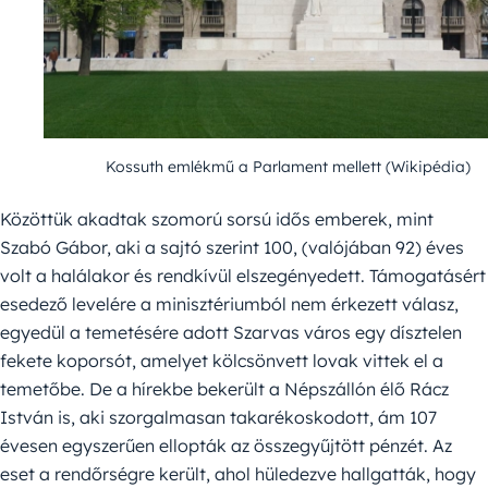
Kossuth emlékmű a Parlament mellett (Wikipédia)
Közöttük akadtak szomorú sorsú idős emberek, mint
Szabó Gábor, aki a sajtó szerint 100, (valójában 92) éves
volt a halálakor és rendkívül elszegényedett. Támogatásért
esedező levelére a minisztériumból nem érkezett válasz,
egyedül a temetésére adott Szarvas város egy dísztelen
fekete koporsót, amelyet kölcsönvett lovak vittek el a
temetőbe. De a hírekbe bekerült a Népszállón élő Rácz
István is, aki szorgalmasan takarékoskodott, ám 107
évesen egyszerűen ellopták az összegyűjtött pénzét. Az
eset a rendőrségre került, ahol hüledezve hallgatták, hogy