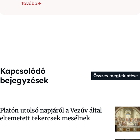
Tovább
Kapcsolódó
Összes megtekintése
bejegyzések
Platón utolsó napjáról a Vezúv által
eltemetett tekercsek mesélnek