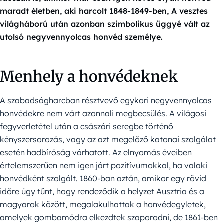
maradt életben, aki harcolt 1848-1849-ben, A vesztes
világháború után azonban szimbolikus üggyé vált az
utolsó negyvennyolcas honvéd személye.
Menhely a honvédeknek
A szabadságharcban résztvevő egykori negyvennyolcas
honvédekre nem várt azonnali megbecsülés. A világosi
fegyverletétel után a császári seregbe történő
kényszersorozás, vagy az azt megelőző katonai szolgálat
esetén hadbíróság várhatott. Az elnyomás éveiben
értelemszerűen nem igen járt pozitívumokkal, ha valaki
honvédként szolgált. 1860-ban aztán, amikor egy rövid
időre úgy tűnt, hogy rendeződik a helyzet Ausztria és a
magyarok között, megalakulhattak a honvédegyletek,
amelyek gombamódra elkezdtek szaporodni, de 1861-ben