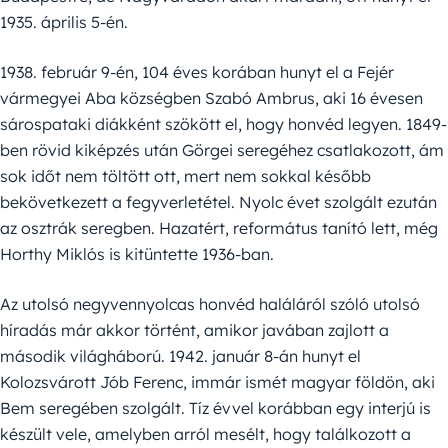
1935. április 5-én.
1938. február 9-én, 104 éves korában hunyt el a Fejér
vármegyei Aba községben Szabó Ambrus, aki 16 évesen
sárospataki diákként szökött el, hogy honvéd legyen. 1849-
ben rövid kiképzés után Görgei seregéhez csatlakozott, ám
sok időt nem töltött ott, mert nem sokkal később
bekövetkezett a fegyverletétel. Nyolc évet szolgált ezután
az osztrák seregben. Hazatért, református tanító lett, még
Horthy Miklós is kitüntette 1936-ban.
Az utolsó negyvennyolcas honvéd haláláról szóló utolsó
híradás már akkor történt, amikor javában zajlott a
második világháború. 1942. január 8-án hunyt el
Kolozsvárott Jób Ferenc, immár ismét magyar földön, aki
Bem seregében szolgált. Tíz évvel korábban egy interjú is
készült vele, amelyben arról mesélt, hogy találkozott a