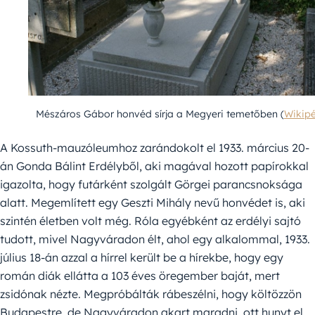
Mészáros Gábor honvéd sírja a Megyeri temetőben (
Wikip
A Kossuth-mauzóleumhoz zarándokolt el 1933. március 20-
án Gonda Bálint Erdélyből, aki magával hozott papírokkal
igazolta, hogy futárként szolgált Görgei parancsnoksága
alatt. Megemlített egy Geszti Mihály nevű honvédet is, aki
szintén életben volt még. Róla egyébként az erdélyi sajtó
tudott, mivel Nagyváradon élt, ahol egy alkalommal, 1933.
július 18-án azzal a hírrel került be a hírekbe, hogy egy
román diák ellátta a 103 éves öregember baját, mert
zsidónak nézte. Megpróbálták rábeszélni, hogy költözzön
Budapestre, de Nagyváradon akart maradni, ott hunyt el