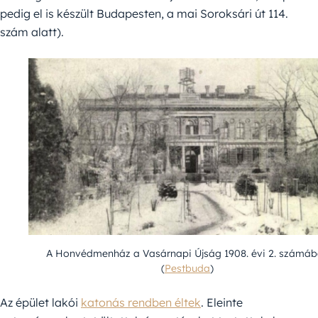
pedig el is készült Budapesten, a mai Soroksári út 114.
szám alatt).
A Honvédmenház a Vasárnapi Újság 1908. évi 2. számá
(
Pestbuda
)
Az épület lakói
katonás rendben éltek
. Eleinte