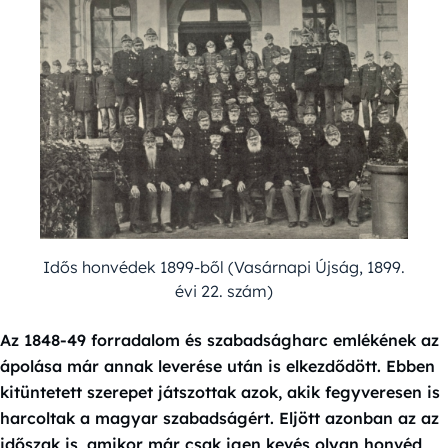
Idős honvédek 1899-ből (Vasárnapi Újság, 1899.
évi 22. szám)
Az 1848-49 forradalom és szabadságharc emlékének az
ápolása már annak leverése után is elkezdődött. Ebben
kitüntetett szerepet játszottak azok, akik fegyveresen is
harcoltak a magyar szabadságért. Eljött azonban az az
időszak is, amikor már csak igen kevés olyan honvéd