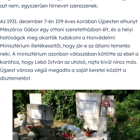
azt nem, egyszerűen hírnevet szerezzenek.
Az 1931. december 7-én 109 éves korában Újpesten elhunyt
Mészáros Gábor egy ottani szeretetházban élt, és a helyi
hatóságok meg akarták tudakolni a Honvédelmi
Minisztérium illetékeseitől, hogy jár-e az állami temetés
neki. A minisztérium azonban válaszában kötötte az ebet a
karóhoz, hogy Lebó István az utolsó, rajta kívül nincs más.
Újpest városa végül megadta a saját keretei között a
dísztemetést.