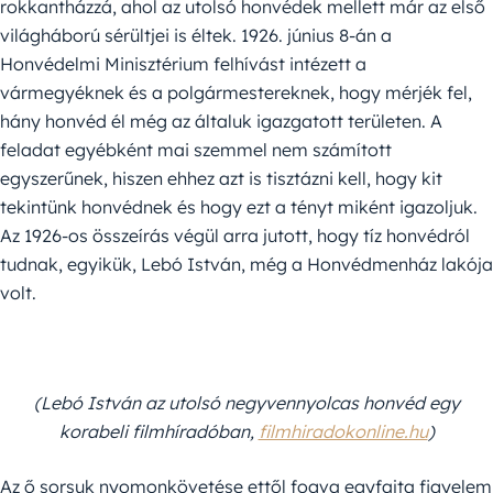
rokkantházzá, ahol az utolsó honvédek mellett már az első
világháború sérültjei is éltek. 1926. június 8-án a
Honvédelmi Minisztérium felhívást intézett a
vármegyéknek és a polgármestereknek, hogy mérjék fel,
hány honvéd él még az általuk igazgatott területen. A
feladat egyébként mai szemmel nem számított
egyszerűnek, hiszen ehhez azt is tisztázni kell, hogy kit
tekintünk honvédnek és hogy ezt a tényt miként igazoljuk.
Az 1926-os összeírás végül arra jutott, hogy tíz honvédról
tudnak, egyikük, Lebó István, még a Honvédmenház lakója
volt.
(Lebó István az utolsó negyvennyolcas honvéd egy
korabeli filmhíradóban,
filmhiradokonline.hu
)
Az ő sorsuk nyomonkövetése ettől fogva egyfajta figyelem