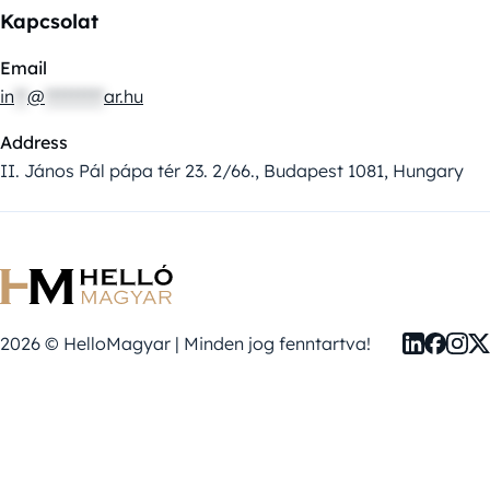
Kapcsolat
Email
in
**
@
*********
ar.hu
Address
II. János Pál pápa tér 23. 2/66., Budapest 1081, Hungary
2026 © HelloMagyar | Minden jog fenntartva!