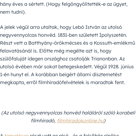
hány éves a sértett. (Hogy felgöngyölítették-e az ügyet,
nem tudni).
A jelek végül arra utaltak, hogy Lebó István az utolsó
negyvennyolcas honvéd. 1831-ben született Ipolyszetén.
Részt vett a Batthyány-örökmécses és a Kossuth-emlékmű
felavatásánál is. Előtte még megélte azt is, hogy
szülőfaluját idegen országhoz csatolják Trianonban. Az
utolsó évében már sokat betegeskedett. Végül 1928. június
1-én hunyt el. A korábban beígért állami dísztemetést
megkapta, erről filmhíradófelvételek is maradtak fent.
(Az utolsó negyvennyolcas honvéd haláláról szóló korabeli
filmhiradó,
filmhiradokonline.hu
)
A
temetésen
részt vett az alsó-, és a felsőház elnöke,