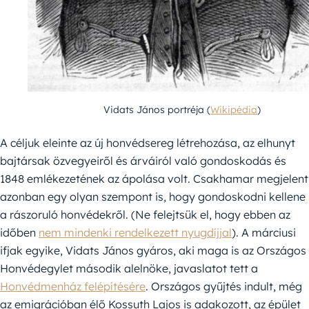
Vidats János portréja (
Wikipédia
)
A céljuk eleinte az új honvédsereg létrehozása, az elhunyt
bajtársak özvegyeiről és árváiról való gondoskodás és
1848 emlékezetének az ápolása volt. Csakhamar megjelent
azonban egy olyan szempont is, hogy gondoskodni kellene
a rászoruló honvédekről. (Ne felejtsük el, hogy ebben az
időben
nem mindenki rendelkezett nyugdíjjal
). A márciusi
ifjak egyike, Vidats János gyáros, aki maga is az Országos
Honvédegylet második alelnöke, javaslatot tett a
Honvédmenház felépítésére
. Országos gyűjtés indult, még
az emigrációban élő Kossuth Lajos is adakozott, az épület