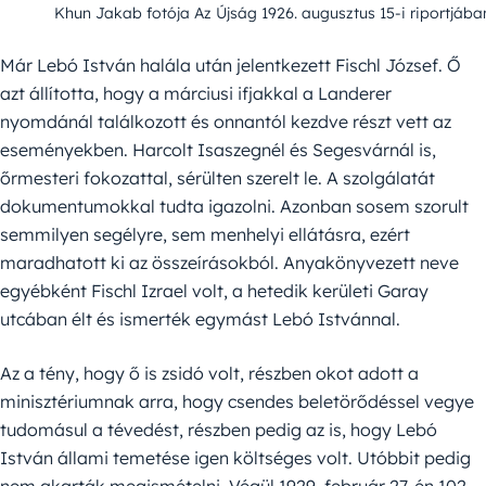
Khun Jakab fotója Az Újság 1926. augusztus 15-i riportjába
Már Lebó István halála után jelentkezett Fischl József. Ő
azt állította, hogy a márciusi ifjakkal a Landerer
nyomdánál találkozott és onnantól kezdve részt vett az
eseményekben. Harcolt Isaszegnél és Segesvárnál is,
őrmesteri fokozattal, sérülten szerelt le. A szolgálatát
dokumentumokkal tudta igazolni. Azonban sosem szorult
semmilyen segélyre, sem menhelyi ellátásra, ezért
maradhatott ki az összeírásokból. Anyakönyvezett neve
egyébként Fischl Izrael volt, a hetedik kerületi Garay
utcában élt és ismerték egymást Lebó Istvánnal.
Az a tény, hogy ő is zsidó volt, részben okot adott a
minisztériumnak arra, hogy csendes beletörődéssel vegye
tudomásul a tévedést, részben pedig az is, hogy Lebó
István állami temetése igen költséges volt. Utóbbit pedig
nem akarták megismételni. Végül 1929. február 27-én 102