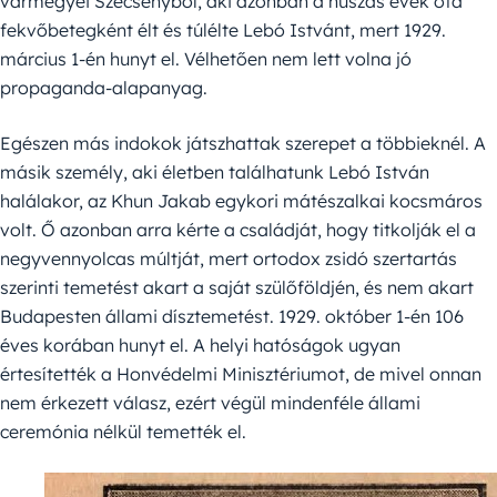
vármegyei Szécsényből, aki azonban a húszas évek óta
fekvőbetegként élt és túlélte Lebó Istvánt, mert 1929.
március 1-én hunyt el. Vélhetően nem lett volna jó
propaganda-alapanyag.
Egészen más indokok játszhattak szerepet a többieknél. A
másik személy, aki életben találhatunk Lebó István
halálakor, az Khun Jakab egykori mátészalkai kocsmáros
volt. Ő azonban arra kérte a családját, hogy titkolják el a
negyvennyolcas múltját, mert ortodox zsidó szertartás
szerinti temetést akart a saját szülőföldjén, és nem akart
Budapesten állami dísztemetést. 1929. október 1-én 106
éves korában hunyt el. A helyi hatóságok ugyan
értesítették a Honvédelmi Minisztériumot, de mivel onnan
nem érkezett válasz, ezért végül mindenféle állami
ceremónia nélkül temették el.