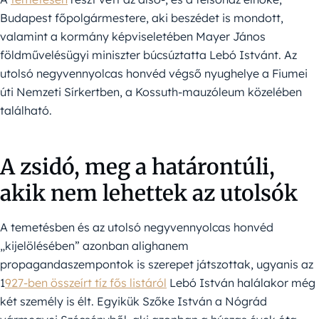
Budapest főpolgármestere, aki beszédet is mondott,
valamint a kormány képviseletében Mayer János
földművelésügyi miniszter búcsúztatta Lebó Istvánt. Az
utolsó negyvennyolcas honvéd végső nyughelye a Fiumei
úti Nemzeti Sírkertben, a Kossuth-mauzóleum közelében
található.
A zsidó, meg a határontúli,
akik nem lehettek az utolsók
A temetésben és az utolsó negyvennyolcas honvéd
„kijelölésében” azonban alighanem
propagandaszempontok is szerepet játszottak, ugyanis az
1
927-ben összeírt tíz fős listáról
Lebó István halálakor még
két személy is élt. Egyikük Szőke István a Nógrád