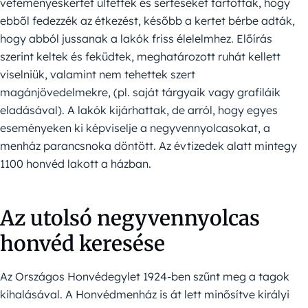
veteményeskertet ültettek és sertéseket tartottak, hogy
ebből fedezzék az étkezést, később a kertet bérbe adták,
hogy abból jussanak a lakók friss élelelmhez. Előírás
szerint keltek és feküdtek, meghatározott ruhát kellett
viselniük, valamint nem tehettek szert
magánjövedelmekre, (pl. saját tárgyaik vagy grafiláik
eladásával). A lakók kijárhattak, de arról, hogy egyes
eseményeken ki képviselje a negyvennyolcasokat, a
menház parancsnoka döntött. Az évtizedek alatt mintegy
1100 honvéd lakott a házban.
Az utolsó negyvennyolcas
honvéd keresése
Az Országos Honvédegylet 1924-ben szűnt meg a tagok
kihalásával. A Honvédmenház is át lett minősítve királyi