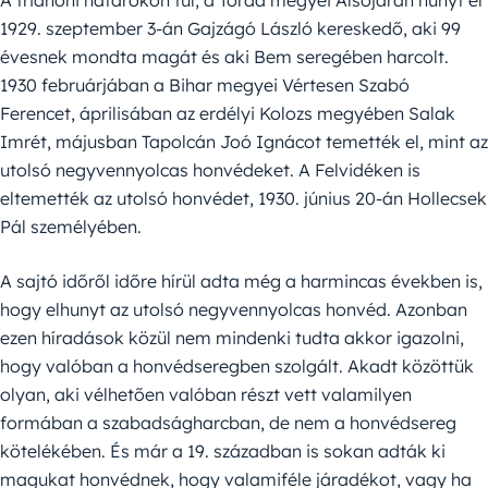
1929. szeptember 3-án Gajzágó László kereskedő, aki 99
évesnek mondta magát és aki Bem seregében harcolt.
1930 februárjában a Bihar megyei Vértesen Szabó
Ferencet, áprilisában az erdélyi Kolozs megyében Salak
Imrét, májusban Tapolcán Joó Ignácot temették el, mint az
utolsó negyvennyolcas honvédeket. A Felvidéken is
eltemették az utolsó honvédet, 1930. június 20-án Hollecsek
Pál személyében.
A sajtó időről időre hírül adta még a harmincas években is,
hogy elhunyt az utolsó negyvennyolcas honvéd. Azonban
ezen híradások közül nem mindenki tudta akkor igazolni,
hogy valóban a honvédseregben szolgált. Akadt közöttük
olyan, aki vélhetően valóban részt vett valamilyen
formában a szabadságharcban, de nem a honvédsereg
kötelékében. És már a 19. században is sokan adták ki
magukat honvédnek, hogy valamiféle járadékot, vagy ha