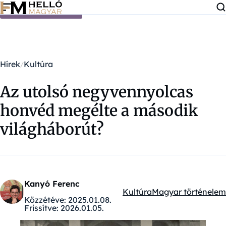
Ugrás a tartalomra
Hírek
Kultúra
Az utolsó negyvennyolcas
honvéd megélte a második
világháborút?
Kanyó Ferenc
Kultúra
Magyar történelem
Kategóriák:
Közzétéve:
2025.01.08.
Frissítve:
2026.01.05.