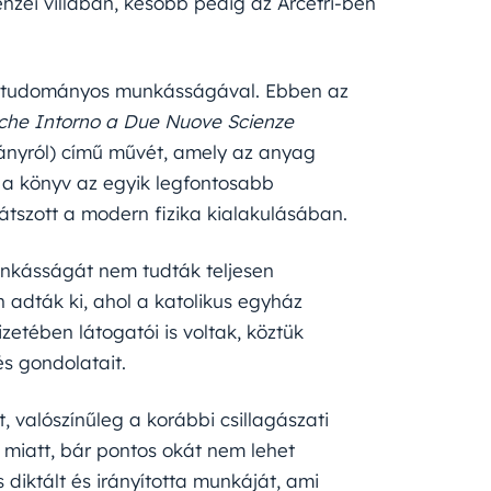
irenzei villában, később pedig az Arcetri-ben
fel tudományos munkásságával. Ebben az
iche Intorno a Due Nuove Scienze
mányról) című művét, amely az anyag
z a könyv az egyik legfontosabb
tszott a modern fizika kialakulásában.
 munkásságát nem tudták teljesen
 adták ki, ahol a katolikus egyház
izetében látogatói is voltak, köztük
és gondolatait.
t, valószínűleg a korábbi csillagászati
miatt, bár pontos okát nem lehet
diktált és irányította munkáját, ami