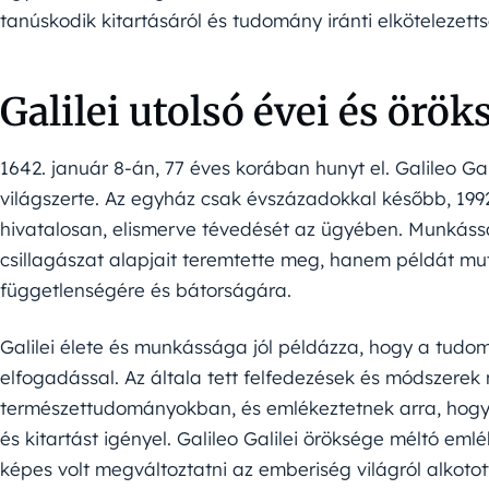
tanúskodik kitartásáról és tudomány iránti elkötelezetts
Galilei utolsó évei és örök
1642. január 8-án, 77 éves korában hunyt el. Galileo Gal
világszerte. Az egyház csak évszázadokkal később, 1992
hivatalosan, elismerve tévedését az ügyében. Munkás
csillagászat alapjait teremtette meg, hanem példát m
függetlenségére és bátorságára.
Galilei élete és munkássága jól példázza, hogy a tudo
elfogadással. Az általa tett felfedezések és módszere
természettudományokban, és emlékeztetnek arra, hogy
és kitartást igényel. Galileo Galilei öröksége méltó emlé
képes volt megváltoztatni az emberiség világról alkotot