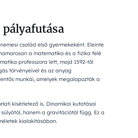
 pályafutása
épnemesi család első gyermekeként. Eleinte
 hamarosan a matematika és a fizika felé
atika professzora lett, majd 1592-től
gás törvényeivel és az anyag
jelentős munkái, amelyek megalapozták a
lati kísérletező is. Dinamikai kutatásai
súlyától, hanem a gravitációtól függ. Ez a
lméletek kialakításában.