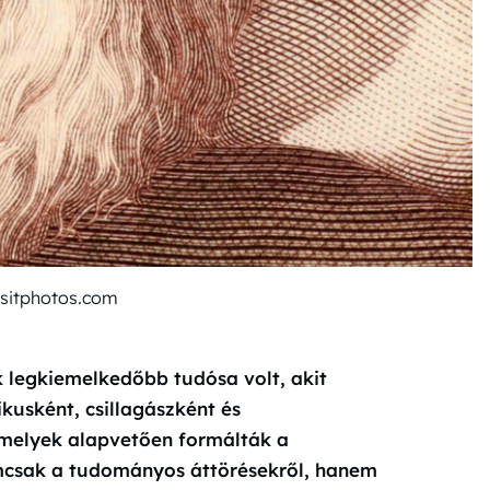
sitphotos.com
ik legkiemelkedőbb tudósa volt, akit
usként, csillagászként és
amelyek alapvetően formálták a
mcsak a tudományos áttörésekről, hanem