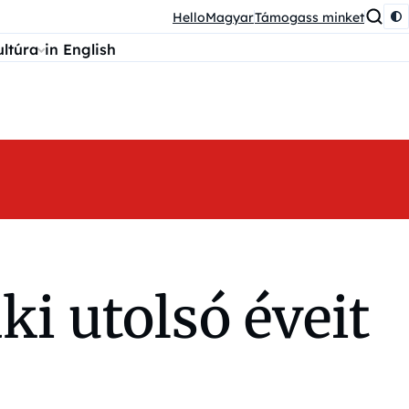
HelloMagyar
Támogass minket
ultúra
in English
aki utolsó éveit