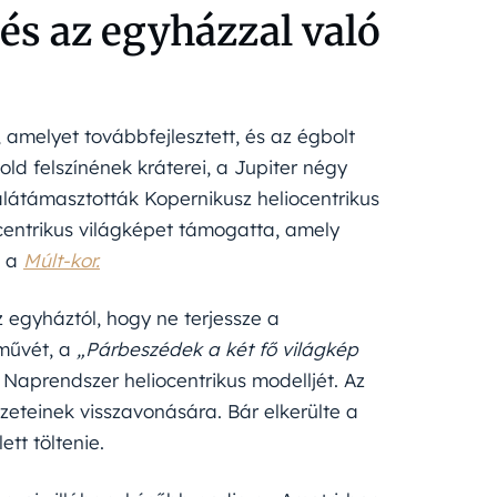
 és az egyházzal való
, amelyet továbbfejlesztett, és az égbolt
ld felszínének kráterei, a Jupiter négy
alátámasztották Kopernikusz heliocentrikus
entrikus világképet támogatta, amely
a a
Múlt-kor.
z egyháztól, hogy ne terjessze a
 művét, a
„Párbeszédek a két fő világkép
Naprendszer heliocentrikus modelljét. Az
ézeteinek visszavonására. Bár elkerülte a
ett töltenie.