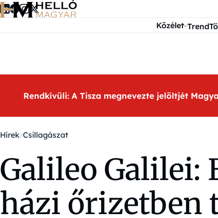
Ugrás a tartalomra
Közélet
Trend
Tö
Rendkívüli: A Tisza megnevezte jelöltjét Magy
Hírek
Csillagászat
Galileo Galilei:
házi őrizetben t