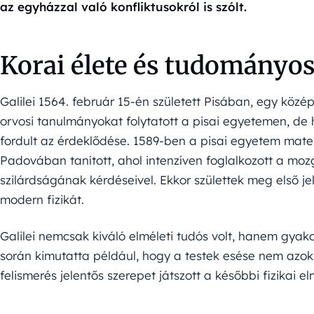
az egyházzal való konfliktusokról is szólt.
Korai élete és tudományos
Galilei 1564. február 15-én született Pisában, egy köz
orvosi tanulmányokat folytatott a pisai egyetemen, de
fordult az érdeklődése. 1589-ben a pisai egyetem matem
Padovában tanított, ahol intenzíven foglalkozott a moz
szilárdságának kérdéseivel. Ekkor születtek meg első 
modern fizikát.
Galilei nemcsak kiváló elméleti tudós volt, hanem gyakor
során kimutatta például, hogy a testek esése nem azok 
felismerés jelentős szerepet játszott a későbbi fizikai e