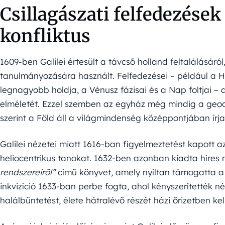
Csillagászati felfedezések
konfliktus
1609-ben Galilei értesült a távcső holland feltalálásáról
tanulmányozására használt. Felfedezései – például a Ho
legnagyobb holdja, a Vénusz fázisai és a Nap foltjai – 
elméletét. Ezzel szemben az egyház még mindig a geoc
szerint a Föld áll a világmindenség középpontjában írj
Galilei nézetei miatt 1616-ban figyelmeztetést kapott a
heliocentrikus tanokat. 1632-ben azonban kiadta híres
rendszereiről”
című könyvet, amely nyíltan támogatta a 
inkvizíció 1633-ban perbe fogta, ahol kényszerítették n
halálbüntetést, élete hátralévő részét házi őrizetben kell