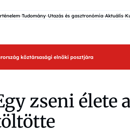
rténelem
Tudomány
Utazás és gasztronómia
Aktuális
K
arország köztársasági elnöki posztjára
 Egy zseni élete 
öltötte