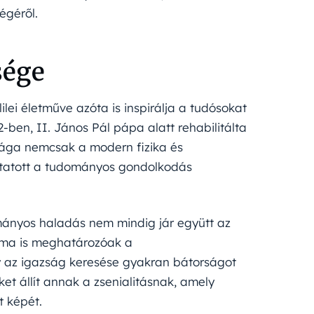
égéről.
sége
ilei életműve azóta is inspirálja a tudósokat
-ben, II. János Pál pápa alatt rehabilitálta
sága nemcsak a modern fizika és
utatott a tudományos gondolkodás
mányos haladás nem mindig jár együtt az
k ma is meghatározóak a
 az igazság keresése gyakran bátorságot
ket állít annak a zsenialitásnak, amely
t képét.