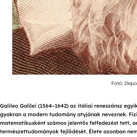
Fotó: Depo
Galileo Galilei (1564–1642) az itáliai reneszánsz egy
gyakran a modern tudomány atyjának neveznek. Fizik
matematikusként számos jelentős felfedezést tett, 
természettudományok fejlődését. Élete azonban ne