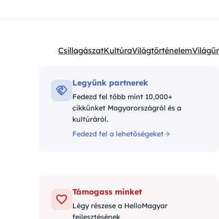
Csillagászat
Kultúra
Világtörténelem
Világűr
Kategóriák:
Legyünk partnerek
Fedezd fel több mint 10,000+
cikkünket Magyarországról és a
kultúráról.
Fedezd fel a lehetőségeket
Támogass minket
Légy részese a HelloMagyar
fejlesztésének