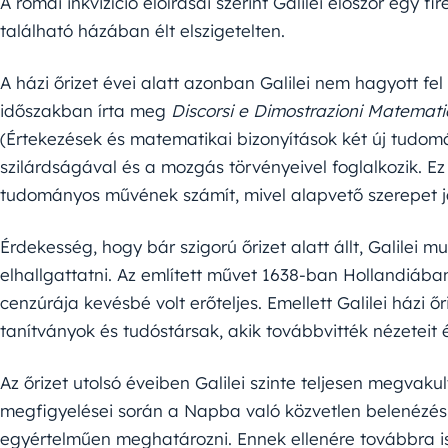
A római inkvizíció előírásai szerint Galilei először egy f
található házában élt elszigetelten.
A házi őrizet évei alatt azonban Galilei nem hagyott 
időszakban írta meg
Discorsi e Dimostrazioni Matemat
(Értekezések és matematikai bizonyítások két új tudo
szilárdságával és a mozgás törvényeivel foglalkozik. E
tudományos művének számít, mivel alapvető szerepet já
Érdekesség, hogy bár szigorú őrizet alatt állt, Galilei
elhallgattatni. Az említett művet 1638-ban Hollandiában
cenzúrája kevésbé volt erőteljes. Emellett Galilei házi őr
tanítványok és tudóstársak, akik továbbvitték nézeteit 
Az őrizet utolsó éveiben Galilei szinte teljesen megvakul
megfigyelései során a Napba való közvetlen belenézés 
egyértelműen meghatározni. Ennek ellenére továbbra is 