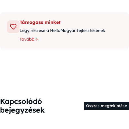
Támogass minket
Légy részese a HelloMagyar fejlesztésének
Tovább
Kapcsolódó
Összes megtekintése
bejegyzések