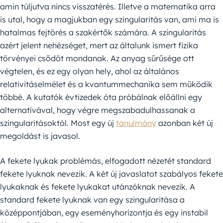
amin túljutva nincs visszatérés. Illetve a matematika arra
is utal, hogy a magjukban egy szingularitás van, ami ma is
hatalmas fejtörés a szakértők számára. A szingularitás
azért jelent nehézséget, mert az általunk ismert fizika
törvényei csődöt mondanak. Az anyag sűrűsége ott
végtelen, és ez egy olyan hely, ahol az általános
relativitáselmélet és a kvantummechanika sem működik
többé. A kutatók évtizedek óta próbálnak előállni egy
alternatívával, hogy végre megszabadulhassanak a
szingularitásoktól. Most egy új
tanulmány
azonban két új
megoldást is javasol.
A fekete lyukak problémás, elfogadott nézetét standard
fekete lyuknak nevezik. A két új javaslatot szabályos fekete
lyukaknak és fekete lyukakat utánzóknak nevezik. A
standard fekete lyuknak van egy szingularitása a
középpontjában, egy eseményhorizontja és egy instabil