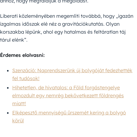
ahhoz, hogy megtaláljuk a megoldást.”
Liberati közleményében megemlíti továbbá, hogy „igazán
izgalmas időszak elé néz a gravitációkutatás. Olyan
korszakba lépünk, ahol egy hatalmas és feltáratlan táj
tárul elénk”.
Érdemes elolvasni:
Szenzáció: Naprendszerünk új bolygóját fedezhették
fel tudósok!
Hihetetlen, de hivatalos: a Föld forgástengelye
elmozdult egy nemrég bekövetkezett földrengés
miatt!
Elképesztő mennyiségű űrszemét kering a bolygó
körül