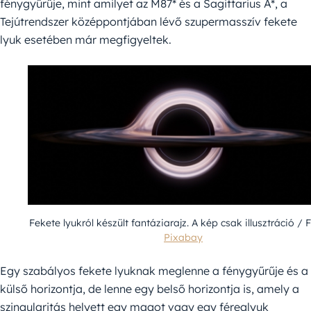
fénygyűrűje, mint amilyet az M87* és a Sagittarius A*, a
Tejútrendszer középpontjában lévő szupermasszív fekete
lyuk esetében már megfigyeltek.
Fekete lyukról készült fantáziarajz. A kép csak illusztráció / F
Pixabay
Egy szabályos fekete lyuknak meglenne a fénygyűrűje és a
külső horizontja, de lenne egy belső horizontja is, amely a
szingularitás helyett egy magot vagy egy féreglyuk