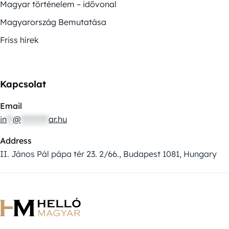
Magyar történelem – idővonal
Magyarország Bemutatása
Friss hírek
Kapcsolat
Email
in
**
@
*********
ar.hu
Address
II. János Pál pápa tér 23. 2/66., Budapest 1081, Hungary