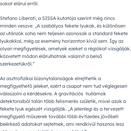
sokat elárul erről.
Stefano Liberati, a SISSA kutatója szerint még nincs
minden veszve. „A szabályos fekete lyukak, és különösen
az utánzók soha nem teljesen azonosak a standard fekete
lyukakkal, még az esemény horizonton kívül sem. Így az
olyan megfigyelések, amelyek ezeket a régiókat vizsgálják,
közvetett módon elárulhatnak valamit a belső
szerkezetükről.”
Az asztrofizikai bizonytalanságok elrejthetik a
megfigyelhető jeleket, ezért a csapat nem tud véglegesen
válaszolni a kérdésekre. A gravitációs hullámok
detektoraiból talán több felismerés születik, mivel azok a
fekete lyuk egészét vizsgálják. „A jelenlegi és a tervezett
megfigyelő műszerek további több évtizedes jövőbeli
beérkező adatokat sejtetnek, ami rendkívül hasznos lesz