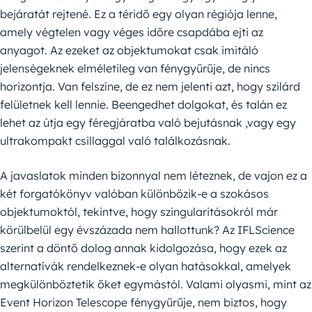
bejáratát rejtené. Ez a téridő egy olyan régiója lenne,
amely végtelen vagy véges időre csapdába ejti az
anyagot. Az ezeket az objektumokat csak imitáló
jelenségeknek elméletileg van fénygyűrűje, de nincs
horizontja. Van felszíne, de ez nem jelenti azt, hogy szilárd
felületnek kell lennie. Beengedhet dolgokat, és talán ez
lehet az útja egy féregjáratba való bejutásnak ,vagy egy
ultrakompakt csillaggal való találkozásnak.
A javaslatok minden bizonnyal nem léteznek, de vajon ez a
két forgatókönyv valóban különbözik-e a szokásos
objektumoktól, tekintve, hogy szingularitásokról már
körülbelül egy évszázada nem hallottunk? Az IFLScience
szerint a döntő dolog annak kidolgozása, hogy ezek az
alternatívák rendelkeznek-e olyan hatásokkal, amelyek
megkülönböztetik őket egymástól. Valami olyasmi, mint az
Event Horizon Telescope fénygyűrűje, nem biztos, hogy