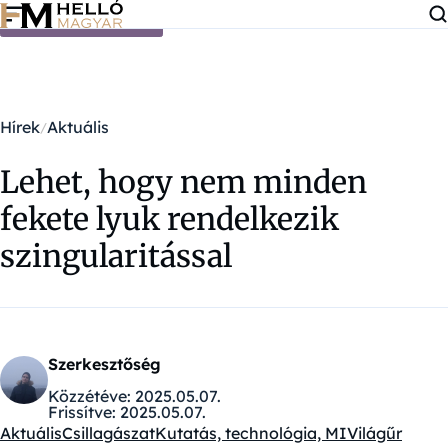
Ugrás a tartalomra
Hírek
Aktuális
Lehet, hogy nem minden
fekete lyuk rendelkezik
szingularitással
Szerkesztőség
Közzétéve:
2025.05.07.
Frissítve:
2025.05.07.
Aktuális
Csillagászat
Kutatás, technológia, MI
Világűr
Kategóriák: