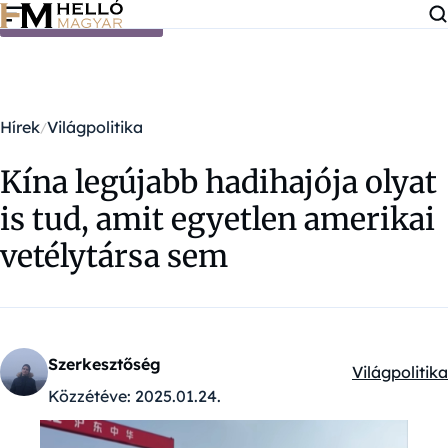
Ugrás a tartalomra
Hírek
Világpolitika
Kína legújabb hadihajója olyat
is tud, amit egyetlen amerikai
vetélytársa sem
Szerkesztőség
Világpolitika
Kategóriák:
Közzétéve:
2025.01.24.