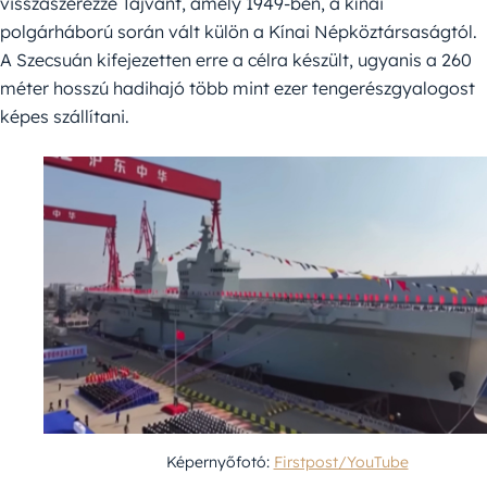
visszaszerezze Tajvant, amely 1949-ben, a kínai
polgárháború során vált külön a Kínai Népköztársaságtól.
A Szecsuán kifejezetten erre a célra készült, ugyanis a 260
méter hosszú hadihajó több mint ezer tengerészgyalogost
képes szállítani.
Képernyőfotó:
Firstpost/YouTube