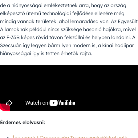
de a hiányosságai emlékeztetnek arra, hogy az ország
elképesztő ütemű technológiai fejlődése ellenére még
mindig vannak területek, ahol lemaradása van. Az Egyesült
Államoknak például nincs szüksége hasonló hajókra, mivel
az F-35B képes rövid távon felszállni és helyben landolni. A
Szecsuán így legyen bármilyen modern is, a kínai hadiipar
hiányosságai így is tetten érhetők rajta.
Érdemes elolvasni:
Így reagált Oroszország Trump szankciókkal való