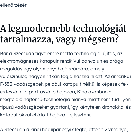
ellenőrzését.
A legmodernebb technológiát
tartalmazza, vagy mégsem?
Bár a Szecsuán figyelemre méltó technológiai újítás, az
elektromágneses katapult rendkívül bonyolult és drága
megoldás egy olyan anyahajó számára, amely
valószínűleg nagyon ritkán fogja használni azt. Az amerikai
F-35B vadászgépek például katapult nélkül is képesek fel-
és leszállni a partraszálló hajókon, Kína azonban a
megfelelő hajtómű-technológia hiánya miatt nem tud ilyen
típusú vadászgépeket gyártani, így kénytelen drónokkal és
katapultokkal ellátott hajókat fejleszteni.
A Szecsuán a kínai hadiipar egyik legfejlettebb vívmánya,