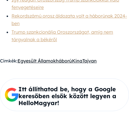
fenyegetéseire
Rekordszámú orosz áldozata volt a háborúnak 2024-
ben
Trump szankcionálja Oroszországot, amíg nem
tárgyalnak a békéről
Címkék:
Egyesült Államok
háború
Kína
Tajvan
Itt állíthatod be, hogy a Google
keresőben elsők között legyen a
HelloMagyar!