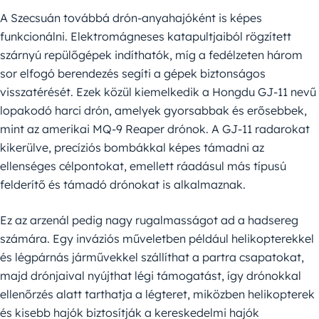
A Szecsuán továbbá drón-anyahajóként is képes
funkcionálni. Elektromágneses katapultjaiból rögzített
szárnyú repülőgépek indíthatók, míg a fedélzeten három
sor elfogó berendezés segíti a gépek biztonságos
visszatérését. Ezek közül kiemelkedik a Hongdu GJ-11 nevű
lopakodó harci drón, amelyek gyorsabbak és erősebbek,
mint az amerikai MQ-9 Reaper drónok. A GJ-11 radarokat
kikerülve, precíziós bombákkal képes támadni az
ellenséges célpontokat, emellett ráadásul más típusú
felderítő és támadó drónokat is alkalmaznak.
Ez az arzenál pedig nagy rugalmasságot ad a hadsereg
számára. Egy inváziós műveletben például helikopterekkel
és légpárnás járművekkel szállíthat a partra csapatokat,
majd drónjaival nyújthat légi támogatást, így drónokkal
ellenőrzés alatt tarthatja a légteret, miközben helikopterek
és kisebb hajók biztosítják a kereskedelmi hajók