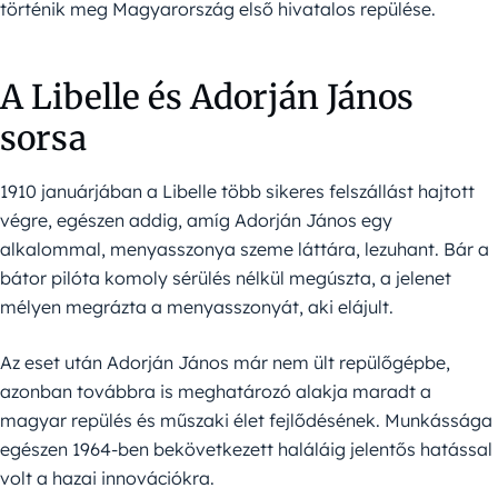
történik meg Magyarország első hivatalos repülése.
A Libelle és Adorján János
sorsa
1910 januárjában a Libelle több sikeres felszállást hajtott
végre, egészen addig, amíg Adorján János egy
alkalommal, menyasszonya szeme láttára, lezuhant. Bár a
bátor pilóta komoly sérülés nélkül megúszta, a jelenet
mélyen megrázta a menyasszonyát, aki elájult.
Az eset után Adorján János már nem ült repülőgépbe,
azonban továbbra is meghatározó alakja maradt a
magyar repülés és műszaki élet fejlődésének. Munkássága
egészen 1964-ben bekövetkezett haláláig jelentős hatással
volt a hazai innovációkra.