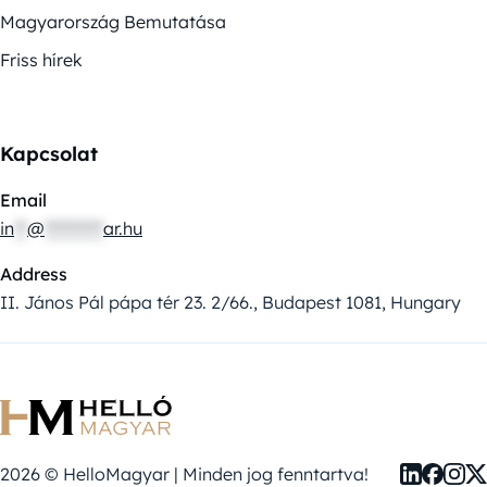
Magyarország Bemutatása
Friss hírek
Kapcsolat
Email
in
**
@
*********
ar.hu
Address
II. János Pál pápa tér 23. 2/66., Budapest 1081, Hungary
2026 © HelloMagyar | Minden jog fenntartva!