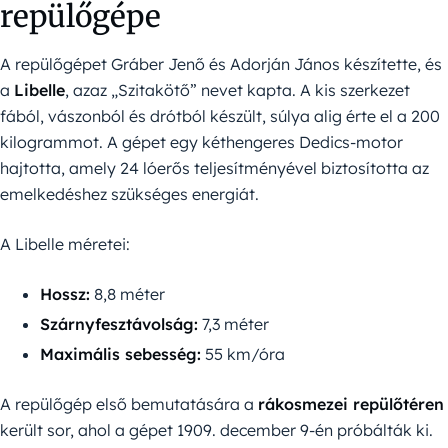
repülőgépe
A repülőgépet Gráber Jenő és Adorján János készítette, és
a
Libelle
, azaz „Szitakötő” nevet kapta. A kis szerkezet
fából, vászonból és drótból készült, súlya alig érte el a 200
kilogrammot. A gépet egy kéthengeres Dedics-motor
hajtotta, amely 24 lóerős teljesítményével biztosította az
emelkedéshez szükséges energiát.
A Libelle méretei:
Hossz:
8,8 méter
Szárnyfesztávolság:
7,3 méter
Maximális sebesség:
55 km/óra
A repülőgép első bemutatására a
rákosmezei repülőtéren
került sor, ahol a gépet 1909. december 9-én próbálták ki.