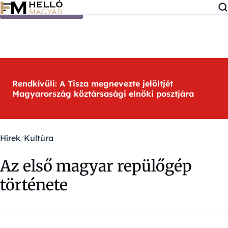
Ugrás a tartalomra
Rendkívüli: A Tisza megnevezte jelöltjét
Magyarország köztársasági elnöki posztjára
Hírek
Kultúra
Az első magyar repülőgép
története