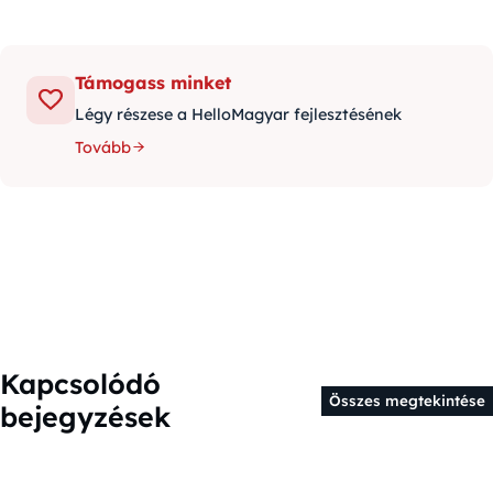
Támogass minket
Légy részese a HelloMagyar fejlesztésének
Tovább
Kapcsolódó
Összes megtekintése
bejegyzések