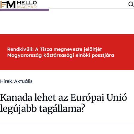
Ugrás a tartalomra
Rendkívüli: A Tisza megnevezte jelöltjét
Magyarország köztársasági elnöki posztjára
Hírek
Aktuális
Kanada lehet az Európai Unió
legújabb tagállama?