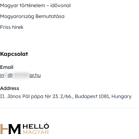
Magyar történelem – idővonal
Magyarország Bemutatása
Friss hírek
Kapcsolat
Email
in
**
@
*********
ar.hu
Address
II. János Pál pápa tér 23. 2/66., Budapest 1081, Hungary