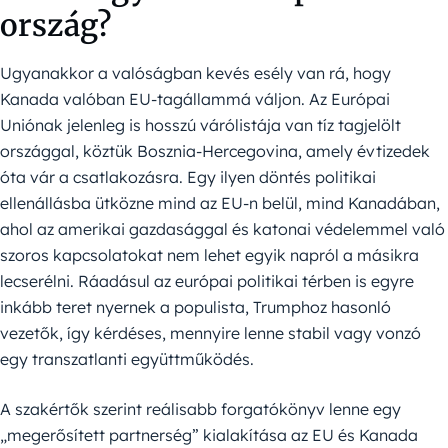
ország?
Ugyanakkor a valóságban kevés esély van rá, hogy
Kanada valóban EU-tagállammá váljon. Az Európai
Uniónak jelenleg is hosszú várólistája van tíz tagjelölt
országgal, köztük Bosznia-Hercegovina, amely évtizedek
óta vár a csatlakozásra. Egy ilyen döntés politikai
ellenállásba ütközne mind az EU-n belül, mind Kanadában,
ahol az amerikai gazdasággal és katonai védelemmel való
szoros kapcsolatokat nem lehet egyik napról a másikra
lecserélni. Ráadásul az európai politikai térben is egyre
inkább teret nyernek a populista, Trumphoz hasonló
vezetők, így kérdéses, mennyire lenne stabil vagy vonzó
egy transzatlanti együttműködés.
A szakértők szerint reálisabb forgatókönyv lenne egy
„megerősített partnerség” kialakítása az EU és Kanada