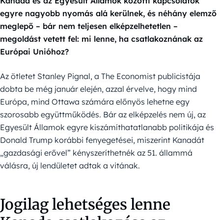
Kanada és az Egyesült Államok közötti kapcsolatok
egyre nagyobb nyomás alá kerülnek, és néhány elemző
meglepő – bár nem teljesen elképzelhetetlen –
megoldást vetett fel: mi lenne, ha csatlakoznának az
Európai Unióhoz?
Az ötletet Stanley Pignal, a The Economist publicistája
dobta be még január elején, azzal érvelve, hogy mind
Európa, mind Ottawa számára előnyös lehetne egy
szorosabb együttműködés. Bár az elképzelés nem új, az
Egyesült Államok egyre kiszámíthatatlanabb politikája és
Donald Trump korábbi fenyegetései, miszerint Kanadát
„gazdasági erővel” kényszeríthetnék az 51. állammá
válásra, új lendületet adtak a vitának.
Jogilag lehetséges lenne