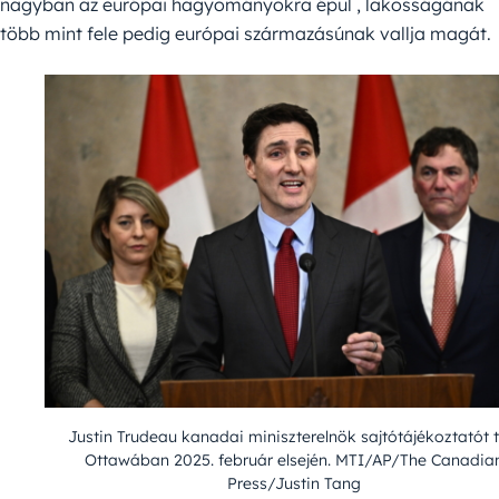
nagyban az európai hagyományokra épül , lakosságának
több mint fele pedig európai származásúnak vallja magát.
Justin Trudeau kanadai miniszterelnök sajtótájékoztatót t
Ottawában 2025. február elsején. MTI/AP/The Canadia
Press/Justin Tang