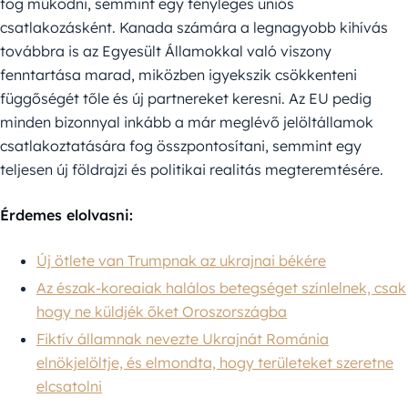
fog működni, semmint egy tényleges uniós
csatlakozásként. Kanada számára a legnagyobb kihívás
továbbra is az Egyesült Államokkal való viszony
fenntartása marad, miközben igyekszik csökkenteni
függőségét tőle és új partnereket keresni. Az EU pedig
minden bizonnyal inkább a már meglévő jelöltállamok
csatlakoztatására fog összpontosítani, semmint egy
teljesen új földrajzi és politikai realitás megteremtésére.
Érdemes elolvasni:
Új ötlete van Trumpnak az ukrajnai békére
Az észak-koreaiak halálos betegséget színlelnek, csak
hogy ne küldjék őket Oroszországba
Fiktív államnak nevezte Ukrajnát Románia
elnökjelöltje, és elmondta, hogy területeket szeretne
elcsatolni