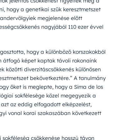
ók jelentős csökkenést figyeltek meg a
i, hogy a genetikai szűk keresztmetszet
eandervölgyiek megjelenése előtt
pességcsökkenés nagyjából 110 ezer évvel
gosztotta, hogy a különböző korszakokból
én átfogó képet kaptak távoli rokonaink
ek közötti diverzitáscsökkenés különösen
resztmetszet bekövetkeztére.” A tanulmány
hogy őket is meglepte, hogy a Sima de los
lógiai sokfélesége közel megegyezik a
azt az eddig elfogadott elképzelést,
lgyi vonal korai szakaszában következett
ai sokféleség csökkenése hosszú távon