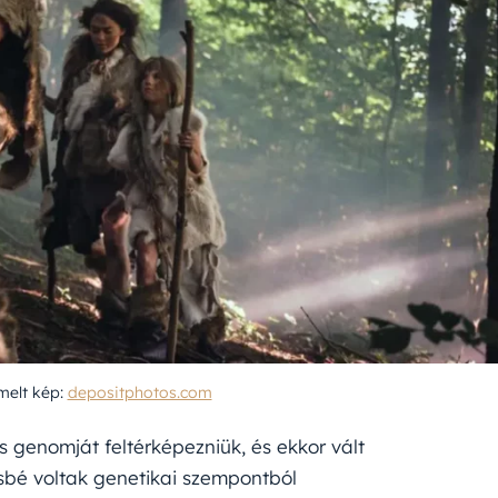
emelt kép:
depositphotos.com
s genomját feltérképezniük, és ekkor vált
sbé voltak genetikai szempontból