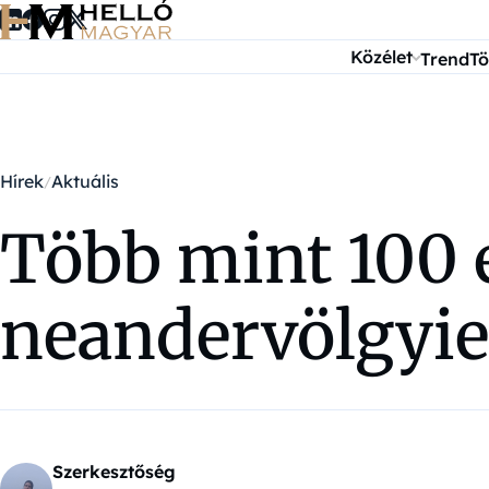
Ugrás a tartalomra
Közélet
Trend
Tö
Hírek
Aktuális
Több mint 100 e
neandervölgyie
Szerkesztőség