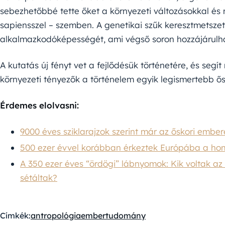
sebezhetőbbé tette őket a környezeti változásokkal é
sapiensszel – szemben. A genetikai szűk keresztmetsze
alkalmazkodóképességét, ami végső soron hozzájárulha
A kutatás új fényt vet a fejlődésük történetére, és segí
környezeti tényezők a történelem egyik legismertebb ő
Érdemes elolvasni:
9000 éves sziklarajzok szerint már az őskori ember
500 ezer évvel korábban érkeztek Európába a hom
A 350 ezer éves “ördögi” lábnyomok: Kik voltak az
sétáltak?
Címkék:
antropológia
ember
tudomány