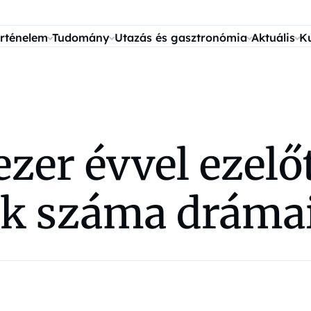
rténelem
Tudomány
Utazás és gasztronómia
Aktuális
K
zer évvel ezelőt
k száma drámai