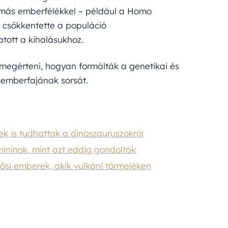
s más emberfélékkel – például a Homo
t csökkentette a populáció
tott a kihalásukhoz.
t megérteni, hogyan formálták a genetikai és
semberfajának sorsát.
ek is tudhattak a dinoszauruszokról
ininok, mint azt eddig gondolták
 ősi emberek, akik vulkáni törmeléken