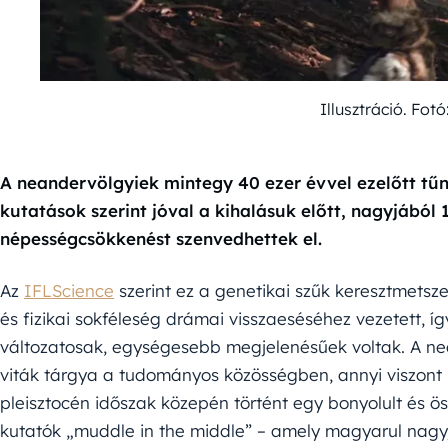
Illusztráció. Fo
A neandervölgyiek mintegy 40 ezer évvel ezelőtt tűnt
kutatások szerint jóval a kihalásuk előtt, nagyjából 
népességcsökkenést szenvedhettek el.
Az
IFLScience
szerint ez a genetikai szűk keresztmetsze
és fizikai sokféleség drámai visszaeséséhez vezetett, íg
változatosak, egységesebb megjelenésűek voltak. A n
viták tárgya a tudományos közösségben, annyi viszont b
pleisztocén időszak közepén történt egy bonyolult és ös
kutatók „muddle in the middle” – amely magyarul nagyj