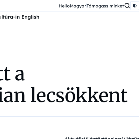
HelloMagyar
Támogass minket
ultúra
in English
t a
an lecsökkent