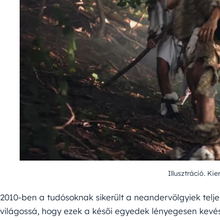
Illusztráció. Ki
2010-ben a tudósoknak sikerült a neandervölgyiek telje
világossá, hogy ezek a késői egyedek lényegesen kevé