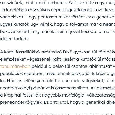
sokszínűek, mint a mai emberek. Ez felvetette a gyanú
történetében egy súlyos népességcsökkenés következett
variációkat. Hogy pontosan mikor történt ez a genetikai 
Egyes kutatók úgy vélték, hogy a folyamat már a nean
bekövetkezett, míg mások szerint jóval később, a mai 
idején történt.
A korai fosszíliákból származó DNS gyakran túl töredék
elemzéseket végezzenek rajta, ezért a kutatók új módsz
tanulmányban
például a belső fül csontos labirintusát
populációk esetében, mivel ennek alakja jól tükrözi a g
los Huesos lelőhelyen talált preneandervölgyieket, a kr
neandervölgyi példányt is összehasonlított. Az elemz
a krapinai fosszíliák nagyobb morfológiai változatossá
preneandervölgyiek. Ez arra utal, hogy a genetikai div