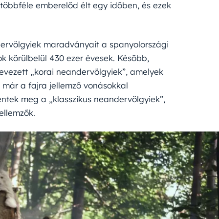
öbbféle emberelőd élt egy időben, és ezek
ndervölgyiek maradványait a spanyolországi
ok körülbelül 430 ezer évesek. Később,
nevezett „korai neandervölgyiek”, amelyek
k már a fajra jellemző vonásokkal
elentek meg a „klasszikus neandervölgyiek”,
ellemzők.