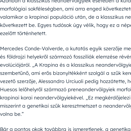
Azonban a klasszikus neandervölgyiek esetében a kutat
morfológiai sokféleségben, ami arra enged következtetn
valamikor a krapinai populáció után, de a klasszikus n
következett be. Egyes tudósok úgy vélik, hogy ez a né
ezelőtt történhetett.
Mercedes Conde-Valverde, a kutatás egyik szerzője me
és földrajzi helyekről származó fosszíliák elemzése rév
evolúciójáról. „A Krapina és a klasszikus neandervölgyi
szembetűnő, ami erős bizonyítékként szolgál a szűk ke
vezető szerzője, Alessandro Urciuoli pedig hozzátette, 
Huesos lelőhelyről származó preneandervölgyiek morfo
krapinai korai neandervölgyiekével. „Ez megkérdőjelezi 
miszerint a genetikai szűk keresztmetszet a neandervö
volna be.”
Bár a pontos okok továbbra is ismeretlenek, a genetik