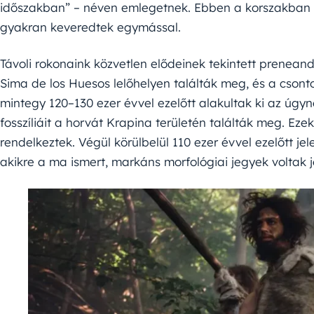
időszakban” – néven emlegetnek. Ebben a korszakban t
gyakran keveredtek egymással.
Távoli rokonaink közvetlen elődeinek tekintett prenea
Sima de los Huesos lelőhelyen találták meg, és a csont
mintegy 120–130 ezer évvel ezelőtt alakultak ki az úgy
fosszíliáit a horvát Krapina területén találták meg. Eze
rendelkeztek. Végül körülbelül 110 ezer évvel ezelőtt j
akikre a ma ismert, markáns morfológiai jegyek voltak j