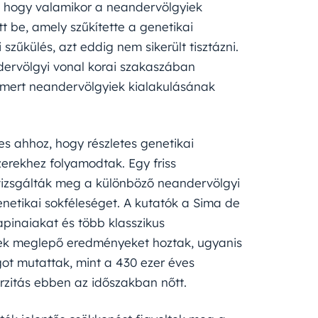
t, hogy valamikor a neandervölgyiek
 be, amely szűkítette a genetikai
szűkülés, azt eddig nem sikerült tisztázni.
dervölgyi vonal korai szakaszában
ismert neandervölgyiek kialakulásának
es ahhoz, hogy részletes genetikai
erekhez folyamodtak. Egy friss
 vizsgálták meg a különböző neandervölgyi
enetikai sokféleséget. A kutatók a Sima de
apinaiakat és több klasszikus
ések meglepő eredményeket hoztak, ugyanis
got mutattak, mint a 430 ezer éves
erzitás ebben az időszakban nőtt.