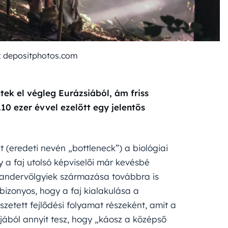
tó: depositphotos.com
ek el végleg Eurázsiából, ám friss
110 ezer évvel ezelőtt egy jelentős
t (eredeti nevén „bottleneck”) a biológiai
y a faj utolsó képviselői már kevésbé
eandervölgyiek származása továbbra is
izonyos, hogy a faj kialakulása a
szetett fejlődési folyamat részeként, amit a
ából annyit tesz, hogy „káosz a középső